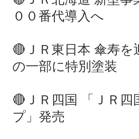
００番代導入へ
🔴ＪＲ東日本 傘寿
の一部に特別塗装
🔴ＪＲ四国 「ＪＲ
プ」発売