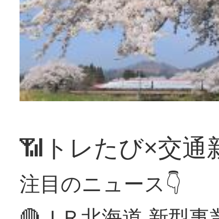
📶トレたび×交通
注目のニュース👇
🔴ＪＲ北海道 新型