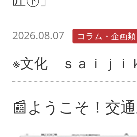
2026.08.07
コラム・企画類
※文化 ｓａｉｊｉ
📰ようこそ！交