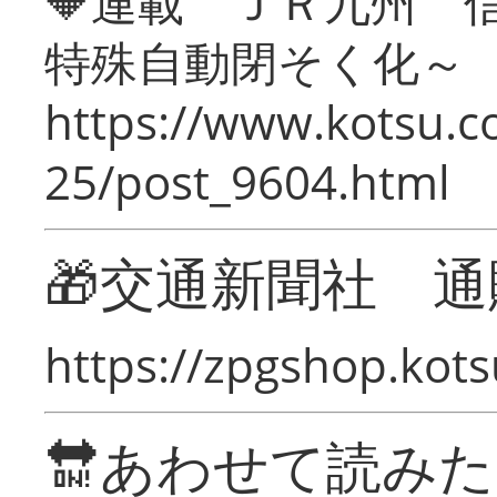
🔶連載 ＪＲ九州 
特殊自動閉そく化～
https://www.kotsu.c
25/post_9604.html
🎁交通新聞社 通
https://zpgshop.kots
🔛あわせて読み