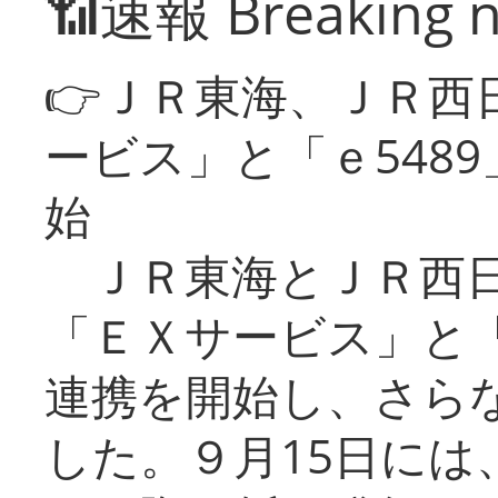
📶速報 Breaking 
👉ＪＲ東海、ＪＲ西
ービス」と「ｅ548
始
ＪＲ東海とＪＲ西日
「ＥＸサービス」と「
連携を開始し、さら
した。９月15日には