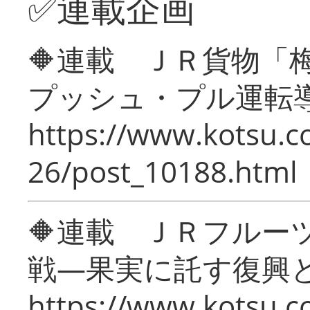
✅連載企画
🔶連載 ＪＲ貨物
プッシュ・プル運転
https://www.kotsu.c
26/post_10188.html
🔶連載 ＪＲフルー
戦―果実に託す復興
https://www.kotsu.c