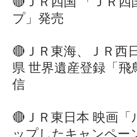
🔴ＪＲ四国 「ＪＲ
プ」発売
🔴ＪＲ東海、ＪＲ西
県 世界遺産登録「飛
信
🔴ＪＲ東日本 映画
ップしたキャンペー