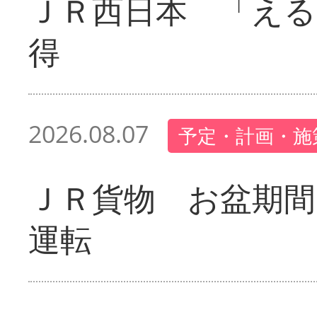
ＪＲ西日本 「える
得
2026.08.07
予定・計画・施
ＪＲ貨物 お盆期間
運転