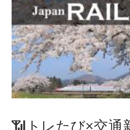
📶トレたび×交通