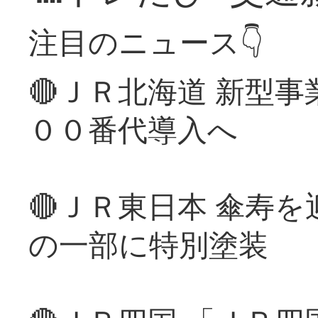
注目のニュース👇
🔴ＪＲ北海道 新型
００番代導入へ
🔴ＪＲ東日本 傘寿
の一部に特別塗装