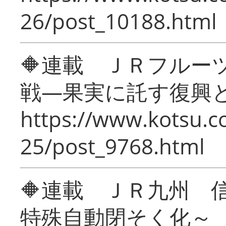
26/post_10188.html
🔶連載 ＪＲフルー
戦―果実に託す復興
https://www.kotsu.c
25/post_9768.html
🔶連載 ＪＲ九州 
特殊自動閉そく化～