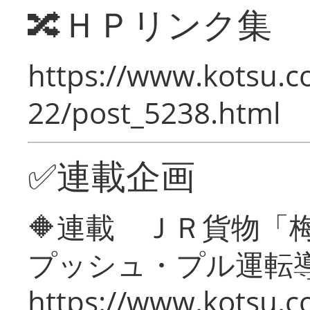
🔀ＨＰリンク集
https://www.kotsu.c
22/post_5238.html
✅連載企画
🔶連載 ＪＲ貨物
プッシュ・プル運転
https://www.kotsu.c