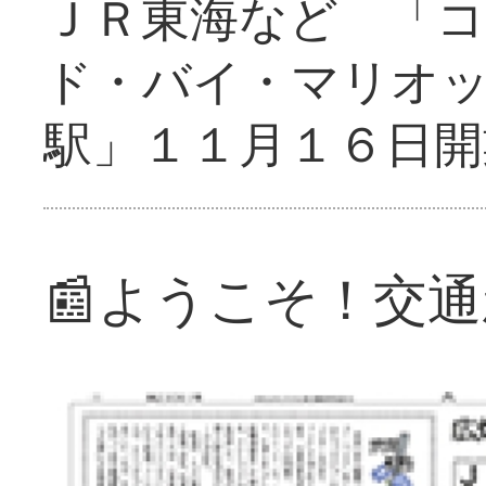
ＪＲ東海など 「
ド・バイ・マリオ
駅」１１月１６日開
📰ようこそ！交