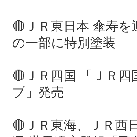
🔴ＪＲ東日本 傘寿
の一部に特別塗装
🔴ＪＲ四国 「ＪＲ
プ」発売
🔴ＪＲ東海、ＪＲ西