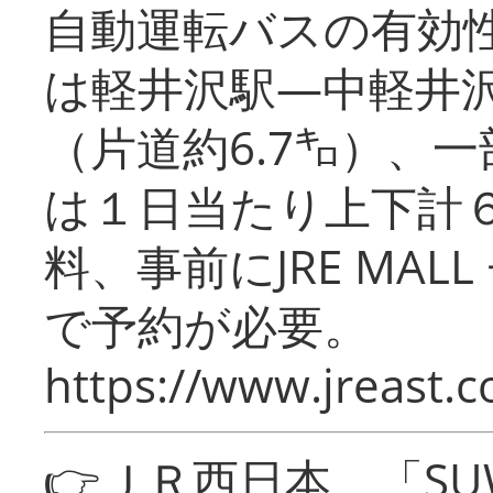
自動運転バスの有効
は軽井沢駅―中軽井
（片道約6.7㌔）、
は１日当たり上下計
料、事前にJRE MA
で予約が必要。
https://www.jreast.co
👉ＪＲ西日本 「SU