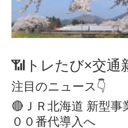
📶トレたび×交通
注目のニュース👇
🔴ＪＲ北海道 新型
００番代導入へ