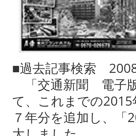
■過去記事検索 20
「交通新聞 電子版
て、これまでの201
７年分を追加し、「2
大しました