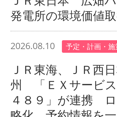
ＪＲ東日本 広畑
発電所の環境価値取
2026.08.10
予定・計画・施
ＪＲ東海、ＪＲ西日
州 「ＥＸサービス
４８９」が連携 
略化、予約情報を一