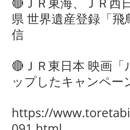
🔴ＪＲ東海、ＪＲ西
県 世界遺産登録「飛
信
🔴ＪＲ東日本 映画
ップしたキャンペー
https://www.toretabi
091.html