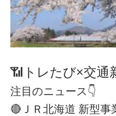
📶トレたび×交通
注目のニュース👇
🔴ＪＲ北海道 新型