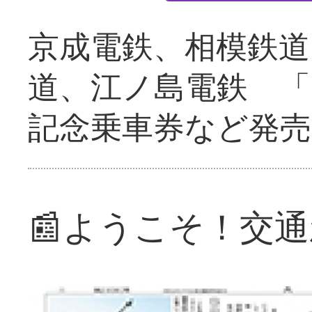
京成電鉄、相模鉄道
道、江ノ島電鉄 「
記念乗車券など発売
📰ようこそ！交