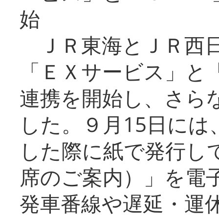
始
ＪＲ東海とＪＲ西日
「ＥＸサービス」と「
連携を開始し、さら
した。９月15日には
した際に紙で発行し
席のご案内）」を電
発車番線や遅延・運