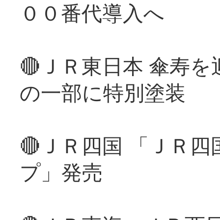
００番代導入へ
🔴ＪＲ東日本 傘寿
の一部に特別塗装
🔴ＪＲ四国 「ＪＲ
プ」発売