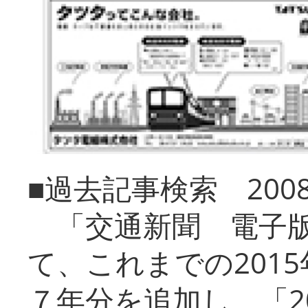
■過去記事検索 20
「交通新聞 電子版
て、これまでの201
７年分を追加し、「2