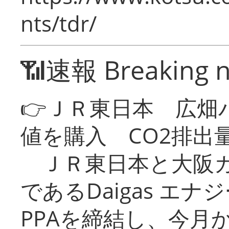
nts/tdr/
📶速報 Breaking 
👉ＪＲ東日本 広畑
値を購入 CO2排出
ＪＲ東日本と大阪ガ
であるDaigas エ
PPAを締結し、今月