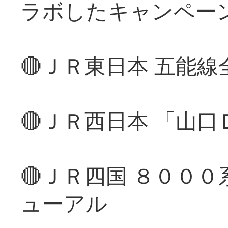
ラボしたキャンペー
🔴ＪＲ東日本 五能
🔴ＪＲ西日本 「山
🔴ＪＲ四国 ８００
ューアル