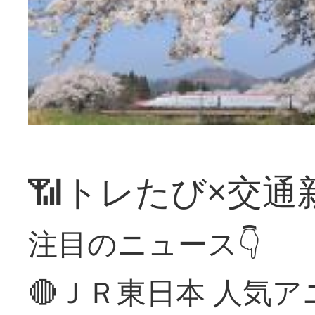
📶トレたび×交通
注目のニュース👇
🔴ＪＲ東日本 人気