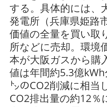
する。具体的には、
発電所（兵庫県姫路
価値の全量を買い取
所などに売却。環境
本が大阪ガスから購
値は年間約5.3億kW
㌧のCO2削減に相当
CO2排出量の約12