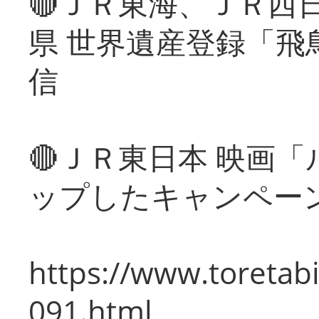
🔴ＪＲ東海、ＪＲ西
県 世界遺産登録「飛
信
🔴ＪＲ東日本 映画
ップしたキャンペー
https://www.toretabi
091.html