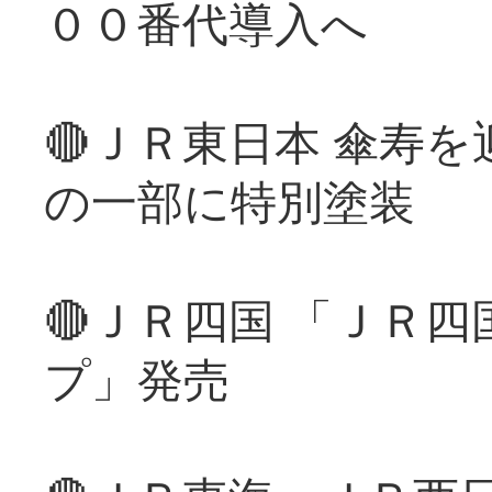
００番代導入へ
🔴ＪＲ東日本 傘寿
の一部に特別塗装
🔴ＪＲ四国 「ＪＲ
プ」発売