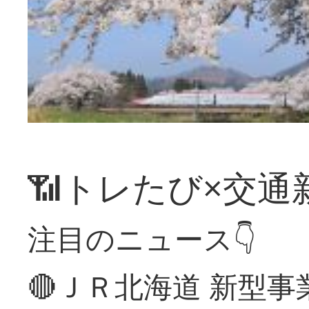
📶トレたび×交通
注目のニュース👇
🔴ＪＲ北海道 新型