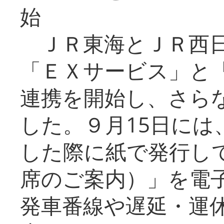
始
ＪＲ東海とＪＲ西日
「ＥＸサービス」と「
連携を開始し、さら
した。９月15日には
した際に紙で発行し
席のご案内）」を電
発車番線や遅延・運