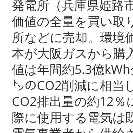
発電所（兵庫県姫路
価値の全量を買い取
所などに売却。環境
本が大阪ガスから購
値は年間約5.3億kW
㌧のCO2削減に相当
CO2排出量の約12
際に使用する電気は