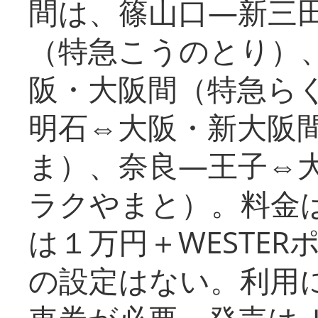
間は、篠山口―新三
（特急こうのとり）
阪・大阪間（特急ら
明石⇔大阪・新大阪
ま）、奈良―王子⇔
ラクやまと）。料金
は１万円＋WESTER
の設定はない。利用