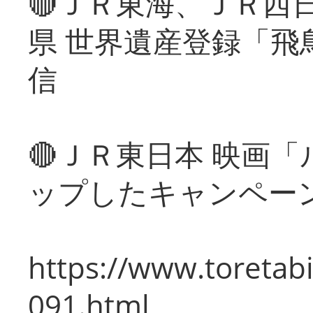
🔴ＪＲ東海、ＪＲ西
県 世界遺産登録「飛
信
🔴ＪＲ東日本 映画
ップしたキャンペー
https://www.toretabi
091.html