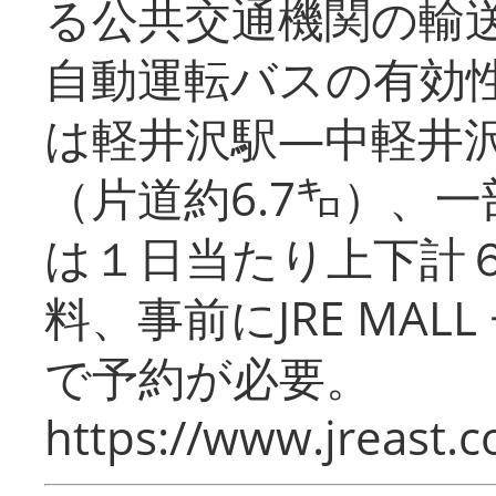
る公共交通機関の輸
自動運転バスの有効
は軽井沢駅―中軽井
（片道約6.7㌔）、
は１日当たり上下計
料、事前にJRE MA
で予約が必要。
https://www.jreast.co