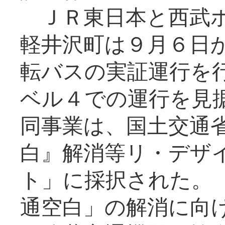
ＪＲ東日本と西武ホ
軽井沢町は９月６日か
転バスの実証運行を
ベル４での運行を見
同事業は、国土交通
白』解消等リ・デザ
ト」に採択された。
通空白」の解消に向