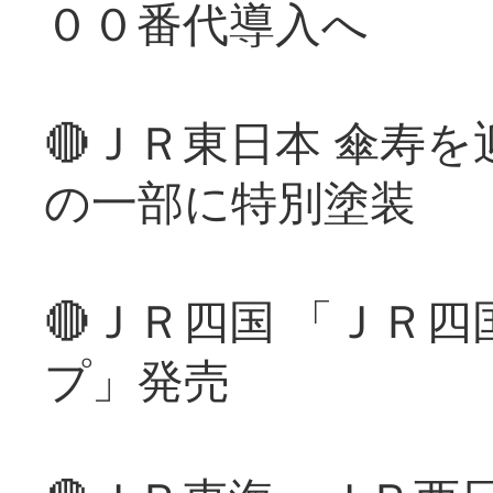
００番代導入へ
🔴ＪＲ東日本 傘寿
の一部に特別塗装
🔴ＪＲ四国 「ＪＲ
プ」発売