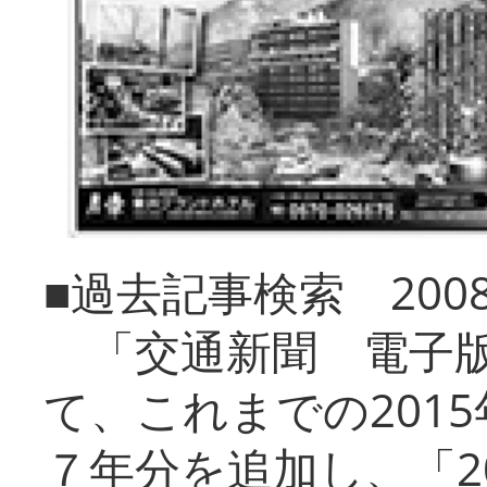
■過去記事検索 20
「交通新聞 電子版
て、これまでの201
７年分を追加し、「2