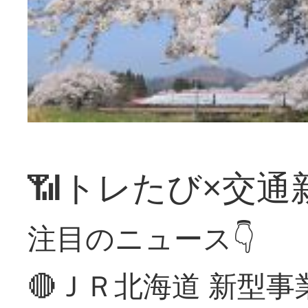
📶トレたび×交通
注目のニュース👇
🔴ＪＲ北海道 新型