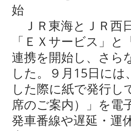
始
ＪＲ東海とＪＲ西日
「ＥＸサービス」と「
連携を開始し、さら
した。９月15日には
した際に紙で発行し
席のご案内）」を電
発車番線や遅延・運