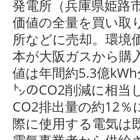
発電所（兵庫県姫路
価値の全量を買い取
所などに売却。環境
本が大阪ガスから購
値は年間約5.3億kW
㌧のCO2削減に相当
CO2排出量の約12
際に使用する電気は