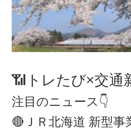
📶トレたび×交通
注目のニュース👇
🔴ＪＲ北海道 新型