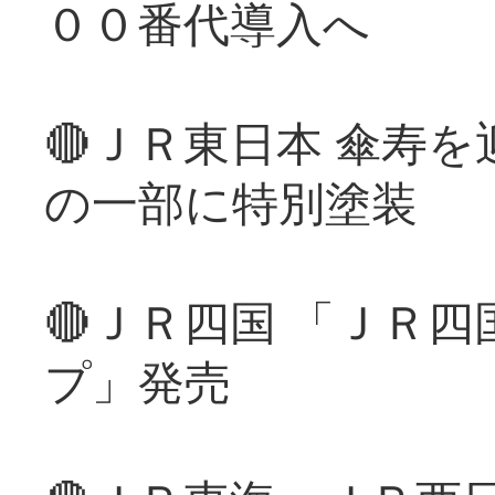
００番代導入へ
🔴ＪＲ東日本 傘寿
の一部に特別塗装
🔴ＪＲ四国 「ＪＲ
プ」発売