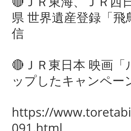
🔴ＪＲ東海、ＪＲ西
県 世界遺産登録「飛
信
🔴ＪＲ東日本 映画
ップしたキャンペー
https://www.toretabi
091.html