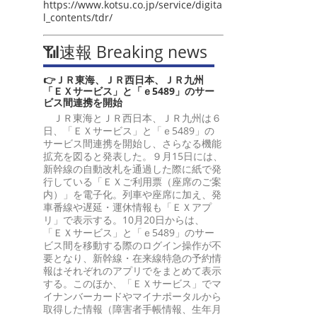
https://www.kotsu.co.jp/service/digita
l_contents/tdr/
📶速報 Breaking news
👉ＪＲ東海、ＪＲ西日本、ＪＲ九州
「ＥＸサービス」と「ｅ5489」のサー
ビス間連携を開始
ＪＲ東海とＪＲ西日本、ＪＲ九州は６
日、「ＥＸサービス」と「ｅ5489」の
サービス間連携を開始し、さらなる機能
拡充を図ると発表した。９月15日には、
新幹線の自動改札を通過した際に紙で発
行している「ＥＸご利用票（座席のご案
内）」を電子化。列車や座席に加え、発
車番線や遅延・運休情報も「ＥＸアプ
リ」で表示する。10月20日からは、
「ＥＸサービス」と「ｅ5489」のサー
ビス間を移動する際のログイン操作が不
要となり、新幹線・在来線特急の予約情
報はそれぞれのアプリでをまとめて表示
する。このほか、「ＥＸサービス」でマ
イナンバーカードやマイナポータルから
取得した情報（障害者手帳情報、生年月