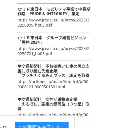
👉ＪＲ東日本 モビリティ事業で中長期
戦略「PRIDE & INTEGRITY」策定
https://www.jreast.co.jp/press/2025/2
0250909_ho03.pdf
👉ＪＲ東日本 グループ経営ビジョン
「勇翔 2034」
https://www.jreast.co.jp/press/2025/2
0250701_ho03.pdf
💖交通新聞社 不妊治療と仕事の両立支
援に取り組む先進企業
「プラチナくるみんプラス」認定を取得
https://prtimes.jp/main/html/rd/p/00
0000121.000050139.html
💖交通新聞社 女性活躍推進企業
「えるぼし」認定の最高位（３つ星）取
得
https://prtimes.jp/main/html/rd/p/00
0000105.000050139.html
ため
この画面を表示しな