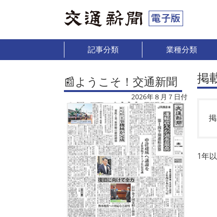
記事分類
業種分類
掲
📰ようこそ！交通新聞
2026年８月７日付
掲
1年