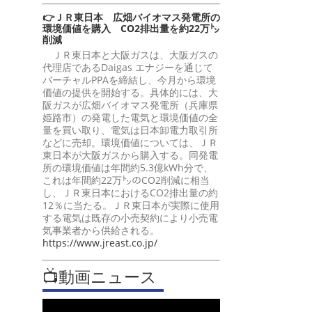
👉ＪＲ東日本 広畑バイオマス発電所の
環境価値を購入 CO2排出量を約22万㌧
削減
ＪＲ東日本と大阪ガスは、大阪ガスの
代理店であるDaigas エナジーを通じて
バーチャルPPAを締結し、今月から環境
価値の提供を開始する。具体的には、大
阪ガスが広畑バイオマス発電所（兵庫県
姫路市）の発電した電気と環境価値の全
量を買い取り、電気は日本卸電力取引所
などに売却。環境価値については、ＪＲ
東日本が大阪ガスから購入する。同発電
所の環境価値は年間約5.3億kWh分で、
これは年間約22万㌧のCO2削減に相当
し、ＪＲ東日本におけるCO2排出量の約
12％に当たる。ＪＲ東日本が実際に使用
する電気は既存の小売契約により小売電
気事業者から供給される。
https://www.jreast.co.jp/
📺動画ニュース