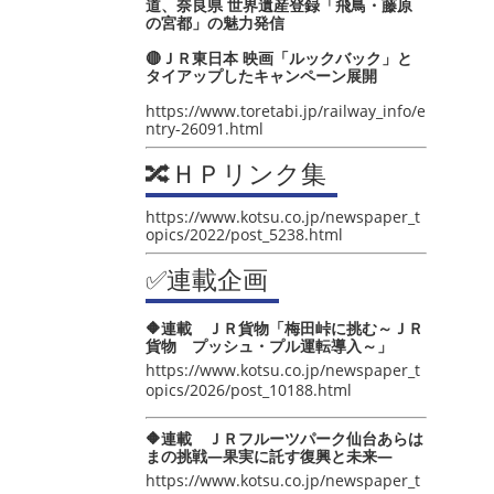
道、奈良県 世界遺産登録「飛鳥・藤原
の宮都」の魅力発信
🔴ＪＲ東日本 映画「ルックバック」と
タイアップしたキャンペーン展開
https://www.toretabi.jp/railway_info/e
ntry-26091.html
🔀ＨＰリンク集
https://www.kotsu.co.jp/newspaper_t
opics/2022/post_5238.html
✅連載企画
🔶連載 ＪＲ貨物「梅田峠に挑む～ＪＲ
貨物 プッシュ・プル運転導入～」
https://www.kotsu.co.jp/newspaper_t
opics/2026/post_10188.html
🔶連載 ＪＲフルーツパーク仙台あらは
まの挑戦―果実に託す復興と未来―
https://www.kotsu.co.jp/newspaper_t