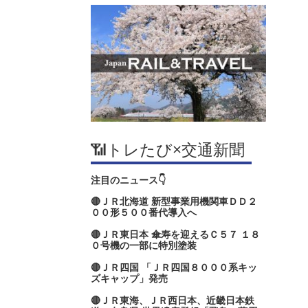
📶トレたび×交通新聞
注目のニュース👇
🔴ＪＲ北海道 新型事業用機関車ＤＤ２
００形５００番代導入へ
🔴ＪＲ東日本 傘寿を迎えるＣ５７ １８
０号機の一部に特別塗装
🔴ＪＲ四国 「ＪＲ四国８０００系キッ
ズキャップ」発売
🔴ＪＲ東海、ＪＲ西日本、近畿日本鉄