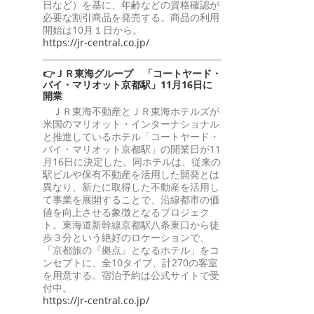
日など）を基に、年齢などの資格確認が
必要な割引商品を発売する。商品の利用
開始は10月１日から。
https://jr-central.co.jp/
👉ＪＲ東海グループ 「コートヤード・
バイ・マリオット京都駅」11月16日に
開業
ＪＲ東海不動産とＪＲ東海ホテルズが
米国のマリオット・インターナショナル
と推進しているホテル「コートヤード・
バイ・マリオット京都駅」の開業日が11
月16日に決定した。同ホテルは、従来の
駅ビルや保有不動産を活用した開発とは
異なり、新たに取得した不動産を活用し
て事業を展開することで、沿線都市の価
値を向上させる象徴となるプロジェク
ト。東海道新幹線京都駅八条東口から徒
歩３分という絶好のロケーションで、
「京都旅の『拠点』となるホテル」をコ
ンセプトに、全10タイプ、計270の客室
を用意する。宿泊予約は公式サイトで受
付中。
https://jr-central.co.jp/