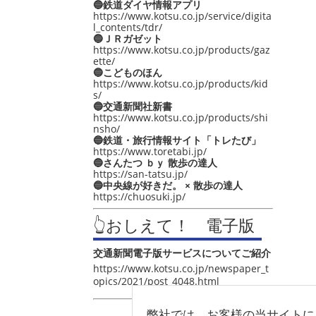
🔵鉄道ダイヤ情報アプリ
https://www.kotsu.co.jp/service/digita
l_contents/tdr/
🔵ＪＲガゼット
https://www.kotsu.co.jp/products/gaz
ette/
🔵こどものほん
https://www.kotsu.co.jp/products/kid
s/
🔵交通新聞社新書
https://www.kotsu.co.jp/products/shi
nsho/
🔵鉄道・旅行情報サイト「トレたび」
https://www.toretabi.jp/
🔵さんたつ ｂｙ 散歩の達人
https://san-tatsu.jp/
🔵中央線が好きだ。 × 散歩の達人
https://chuosuki.jp/
👆おしえて！ 電子版
交通新聞電子版サービスについてご紹介
https://www.kotsu.co.jp/newspaper_t
opics/2021/post_4048.html
弊社では、お客様の当サイトに