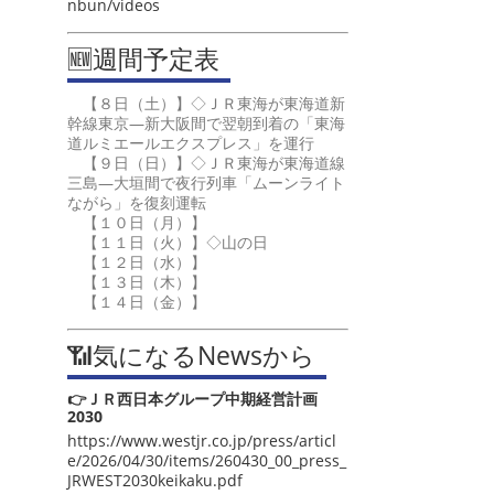
nbun/videos
🆕週間予定表
【８日（土）】◇ＪＲ東海が東海道新
幹線東京―新大阪間で翌朝到着の「東海
道ルミエールエクスプレス」を運行
【９日（日）】◇ＪＲ東海が東海道線
三島―大垣間で夜行列車「ムーンライト
ながら」を復刻運転
【１０日（月）】
【１１日（火）】◇山の日
【１２日（水）】
【１３日（木）】
【１４日（金）】
📶気になるNewsから
👉ＪＲ西日本グループ中期経営計画
2030
https://www.westjr.co.jp/press/articl
e/2026/04/30/items/260430_00_press_
JRWEST2030keikaku.pdf