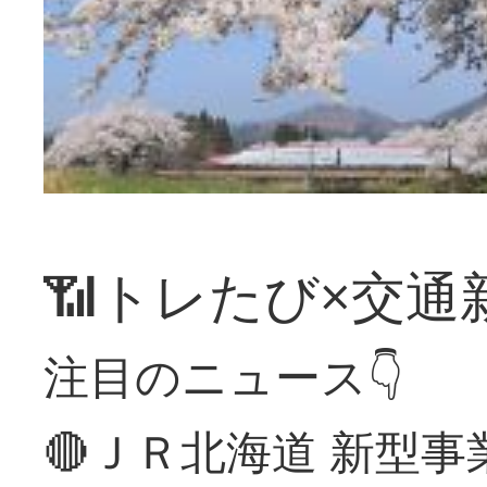
📶トレたび×交通
注目のニュース👇
🔴ＪＲ北海道 新型