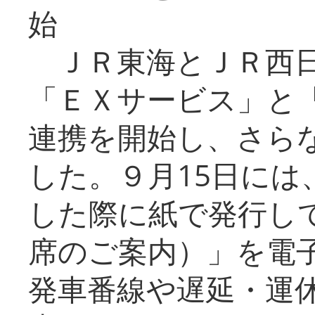
始
ＪＲ東海とＪＲ西日
「ＥＸサービス」と「
連携を開始し、さら
した。９月15日には
した際に紙で発行し
席のご案内）」を電
発車番線や遅延・運