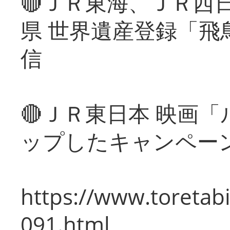
🔴ＪＲ東海、ＪＲ西
県 世界遺産登録「飛
信
🔴ＪＲ東日本 映画
ップしたキャンペー
https://www.toretabi
091.html