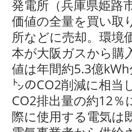
発電所（兵庫県姫路
価値の全量を買い取
所などに売却。環境
本が大阪ガスから購
値は年間約5.3億kW
㌧のCO2削減に相当
CO2排出量の約12
際に使用する電気は