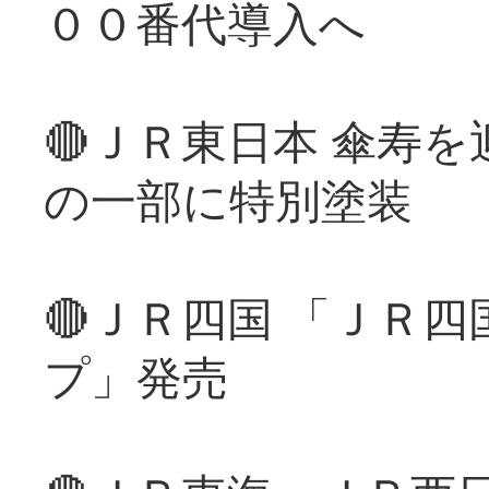
００番代導入へ
🔴ＪＲ東日本 傘寿
の一部に特別塗装
🔴ＪＲ四国 「ＪＲ
プ」発売