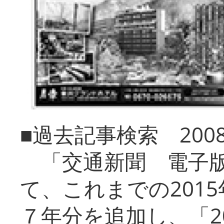
■過去記事検索 20
「交通新聞 電子版
て、これまでの201
７年分を追加し、「2