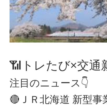
📶トレたび×交通
注目のニュース👇
🔴ＪＲ北海道 新型