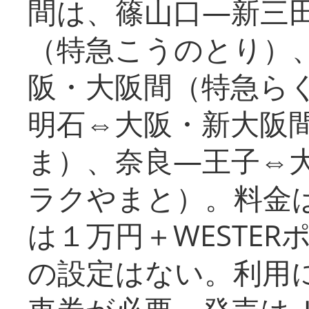
間は、篠山口―新三
（特急こうのとり）
阪・大阪間（特急ら
明石⇔大阪・新大阪
ま）、奈良―王子⇔
ラクやまと）。料金
は１万円＋WESTER
の設定はない。利用