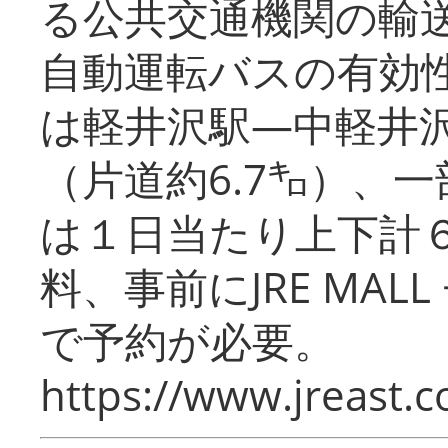
る公共交通機関の輸
自動運転バスの有効
は軽井沢駅―中軽井
（片道約6.7㌔）、
は１日当たり上下計
料、事前にJRE MA
で予約が必要。
https://www.jreast.co