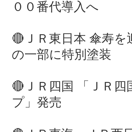
００番代導入へ
🔴ＪＲ東日本 傘寿
の一部に特別塗装
🔴ＪＲ四国 「ＪＲ
プ」発売