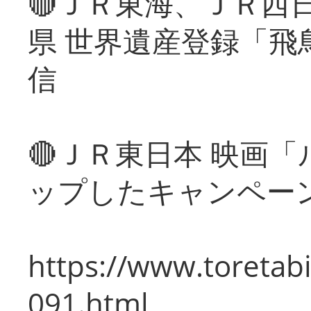
🔴ＪＲ東海、ＪＲ西
県 世界遺産登録「飛
信
🔴ＪＲ東日本 映画
ップしたキャンペー
https://www.toretabi
091.html