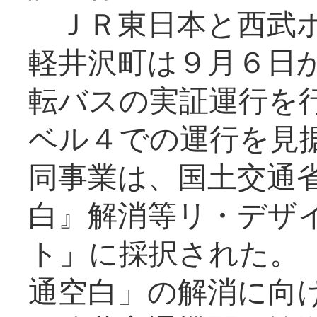
ＪＲ東日本と西武ホ
軽井沢町は９月６日か
転バスの実証運行を
ベル４での運行を見
同事業は、国土交通
白』解消等リ・デザ
ト」に採択された。
通空白」の解消に向