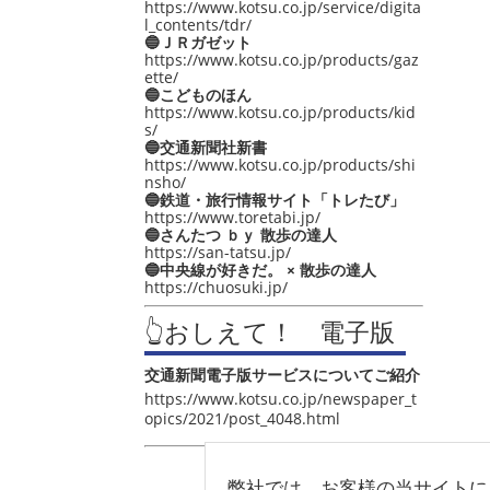
https://www.kotsu.co.jp/service/digita
l_contents/tdr/
🔵ＪＲガゼット
https://www.kotsu.co.jp/products/gaz
ette/
🔵こどものほん
https://www.kotsu.co.jp/products/kid
s/
🔵交通新聞社新書
https://www.kotsu.co.jp/products/shi
nsho/
🔵鉄道・旅行情報サイト「トレたび」
https://www.toretabi.jp/
🔵さんたつ ｂｙ 散歩の達人
https://san-tatsu.jp/
🔵中央線が好きだ。 × 散歩の達人
https://chuosuki.jp/
👆おしえて！ 電子版
交通新聞電子版サービスについてご紹介
https://www.kotsu.co.jp/newspaper_t
opics/2021/post_4048.html
弊社では、お客様の当サイトに