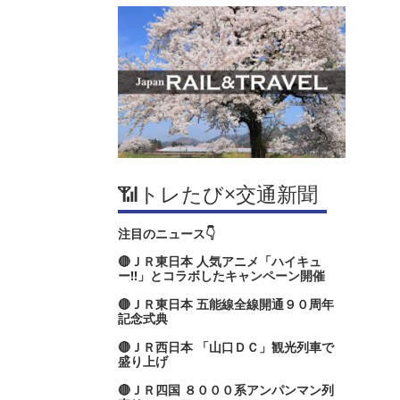
📶トレたび×交通新聞
注目のニュース👇
🔴ＪＲ東日本 人気アニメ「ハイキュ
ー‼」とコラボしたキャンペーン開催
🔴ＪＲ東日本 五能線全線開通９０周年
記念式典
🔴ＪＲ西日本 「山口ＤＣ」観光列車で
盛り上げ
🔴ＪＲ四国 ８０００系アンパンマン列