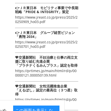
👉ＪＲ東日本 モビリティ事業で中長期
戦略「PRIDE & INTEGRITY」策定
https://www.jreast.co.jp/press/2025/2
0250909_ho03.pdf
👉ＪＲ東日本 グループ経営ビジョン
「勇翔 2034」
https://www.jreast.co.jp/press/2025/2
0250701_ho03.pdf
💖交通新聞社 不妊治療と仕事の両立支
援に取り組む先進企業
「プラチナくるみんプラス」認定を取得
https://prtimes.jp/main/html/rd/p/00
0000121.000050139.html
💖交通新聞社 女性活躍推進企業
「えるぼし」認定の最高位（３つ星）取
得
https://prtimes.jp/main/html/rd/p/00
0000105.000050139.html
ため
この画面を表示しな