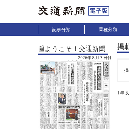
記事分類
業種分類
掲
📰ようこそ！交通新聞
2026年８月７日付
掲
1年