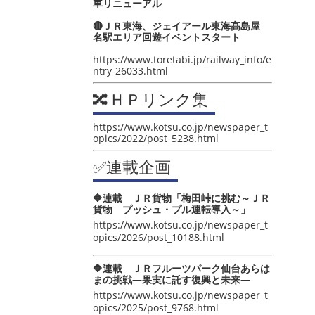
車リニューアル
🔴ＪＲ東海、ジェイアール東海髙島屋
名駅エリア回遊イベントスタート
https://www.toretabi.jp/railway_info/e
ntry-26033.html
🔀ＨＰリンク集
https://www.kotsu.co.jp/newspaper_t
opics/2022/post_5238.html
✅連載企画
🔶連載 ＪＲ貨物「梅田峠に挑む～ＪＲ
貨物 プッシュ・プル運転導入～」
https://www.kotsu.co.jp/newspaper_t
opics/2026/post_10188.html
🔶連載 ＪＲフルーツパーク仙台あらは
まの挑戦―果実に託す復興と未来―
https://www.kotsu.co.jp/newspaper_t
opics/2025/post_9768.html