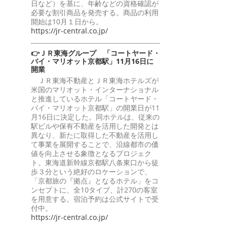
日など）を基に、年齢などの資格確認が
必要な割引商品を発売する。商品の利用
開始は10月１日から。
https://jr-central.co.jp/
👉ＪＲ東海グループ 「コートヤード・
バイ・マリオット京都駅」11月16日に
開業
ＪＲ東海不動産とＪＲ東海ホテルズが
米国のマリオット・インターナショナル
と推進しているホテル「コートヤード・
バイ・マリオット京都駅」の開業日が11
月16日に決定した。同ホテルは、従来の
駅ビルや保有不動産を活用した開発とは
異なり、新たに取得した不動産を活用し
て事業を展開することで、沿線都市の価
値を向上させる象徴となるプロジェク
ト。東海道新幹線京都駅八条東口から徒
歩３分という絶好のロケーションで、
「京都旅の『拠点』となるホテル」をコ
ンセプトに、全10タイプ、計270の客室
を用意する。宿泊予約は公式サイトで受
付中。
https://jr-central.co.jp/