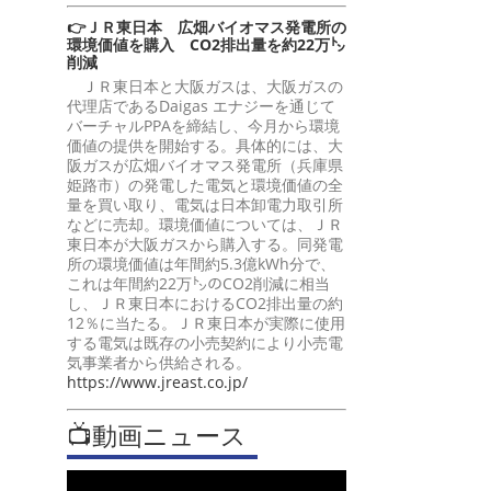
👉ＪＲ東日本 広畑バイオマス発電所の
環境価値を購入 CO2排出量を約22万㌧
削減
ＪＲ東日本と大阪ガスは、大阪ガスの
代理店であるDaigas エナジーを通じて
バーチャルPPAを締結し、今月から環境
価値の提供を開始する。具体的には、大
阪ガスが広畑バイオマス発電所（兵庫県
姫路市）の発電した電気と環境価値の全
量を買い取り、電気は日本卸電力取引所
などに売却。環境価値については、ＪＲ
東日本が大阪ガスから購入する。同発電
所の環境価値は年間約5.3億kWh分で、
これは年間約22万㌧のCO2削減に相当
し、ＪＲ東日本におけるCO2排出量の約
12％に当たる。ＪＲ東日本が実際に使用
する電気は既存の小売契約により小売電
気事業者から供給される。
https://www.jreast.co.jp/
📺動画ニュース