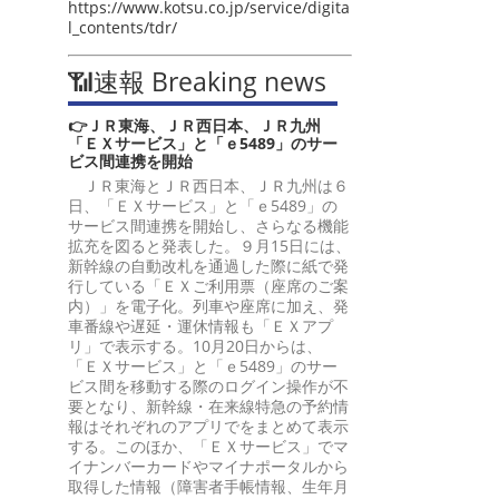
https://www.kotsu.co.jp/service/digita
l_contents/tdr/
📶速報 Breaking news
👉ＪＲ東海、ＪＲ西日本、ＪＲ九州
「ＥＸサービス」と「ｅ5489」のサー
ビス間連携を開始
ＪＲ東海とＪＲ西日本、ＪＲ九州は６
日、「ＥＸサービス」と「ｅ5489」の
サービス間連携を開始し、さらなる機能
拡充を図ると発表した。９月15日には、
新幹線の自動改札を通過した際に紙で発
行している「ＥＸご利用票（座席のご案
内）」を電子化。列車や座席に加え、発
車番線や遅延・運休情報も「ＥＸアプ
リ」で表示する。10月20日からは、
「ＥＸサービス」と「ｅ5489」のサー
ビス間を移動する際のログイン操作が不
要となり、新幹線・在来線特急の予約情
報はそれぞれのアプリでをまとめて表示
する。このほか、「ＥＸサービス」でマ
イナンバーカードやマイナポータルから
取得した情報（障害者手帳情報、生年月