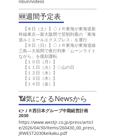
nbun/videos
🆕週間予定表
【８日（土）】◇ＪＲ東海が東海道新
幹線東京―新大阪間で翌朝到着の「東海
道ルミエールエクスプレス」を運行
【９日（日）】◇ＪＲ東海が東海道線
三島―大垣間で夜行列車「ムーンライト
ながら」を復刻運転
【１０日（月）】
【１１日（火）】◇山の日
【１２日（水）】
【１３日（木）】
【１４日（金）】
📶気になるNewsから
👉ＪＲ西日本グループ中期経営計画
2030
https://www.westjr.co.jp/press/articl
e/2026/04/30/items/260430_00_press_
JRWEST2030keikaku.pdf