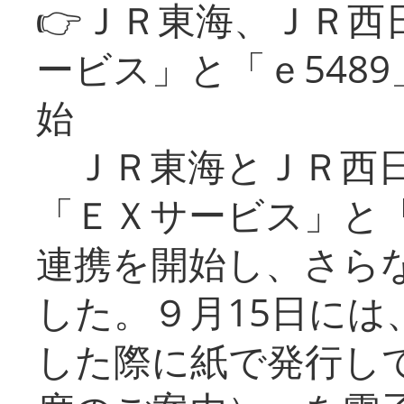
👉ＪＲ東海、ＪＲ西
ービス」と「ｅ548
始
ＪＲ東海とＪＲ西日
「ＥＸサービス」と「
連携を開始し、さら
した。９月15日には
した際に紙で発行し