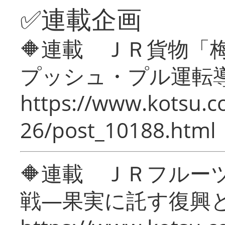
✅連載企画
🔶連載 ＪＲ貨物
プッシュ・プル運転
https://www.kotsu.c
26/post_10188.html
🔶連載 ＪＲフルー
戦―果実に託す復興