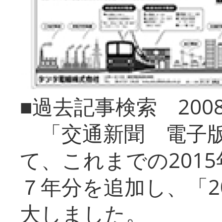
■過去記事検索 20
「交通新聞 電子版
て、これまでの201
７年分を追加し、「2
大しました