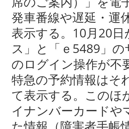
席のご案内）」を電
発車番線や遅延・運
表示する。10月20
ス」と「ｅ5489」
のログイン操作が不
特急の予約情報はそ
て表示する。このほ
イナンバーカードや
た情報（障害者手帳