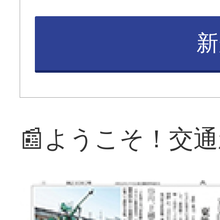
新
📰ようこそ！交