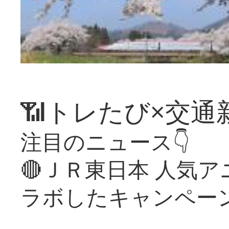
📶トレたび×交通
注目のニュース👇
🔴ＪＲ東日本 人気
ラボしたキャンペー