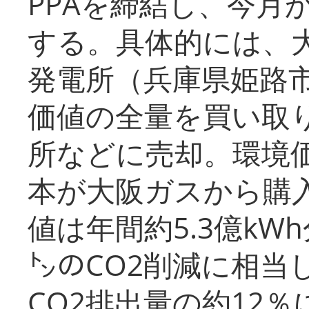
PPAを締結し、今月
する。具体的には、
発電所（兵庫県姫路
価値の全量を買い取
所などに売却。環境
本が大阪ガスから購
値は年間約5.3億kW
㌧のCO2削減に相当
CO2排出量の約12