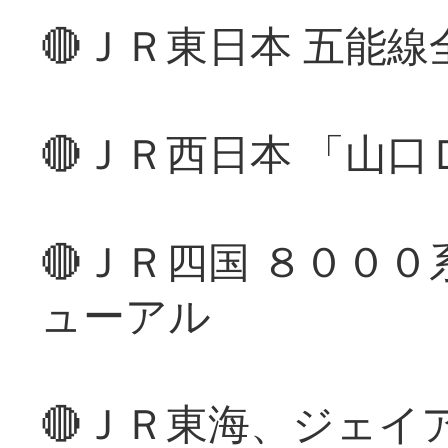
🔴ＪＲ東日本 五能
🔴ＪＲ西日本 「山
🔴ＪＲ四国 ８００
ューアル
🔴ＪＲ東海、ジェイ