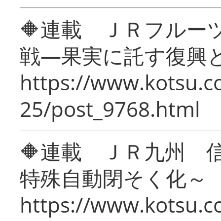
🔶連載 ＪＲフルー
戦―果実に託す復興
https://www.kotsu.c
25/post_9768.html
🔶連載 ＪＲ九州 
特殊自動閉そく化～
https://www.kotsu.c