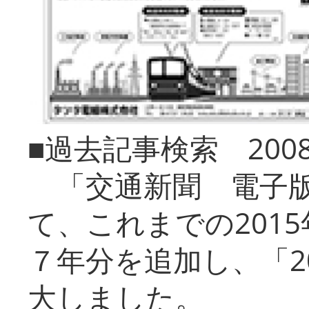
■過去記事検索 20
「交通新聞 電子版
て、これまでの201
７年分を追加し、「2
大しました