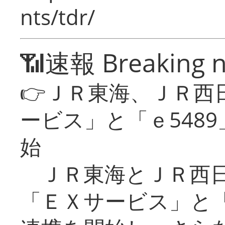
nts/tdr/
📶速報 Breaking 
👉ＪＲ東海、ＪＲ西
ービス」と「ｅ548
始
ＪＲ東海とＪＲ西日
「ＥＸサービス」と「