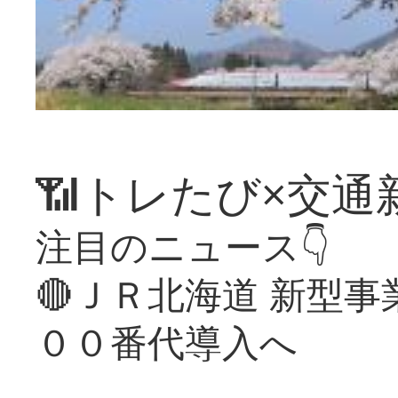
📶トレたび×交通
注目のニュース👇
🔴ＪＲ北海道 新型
００番代導入へ