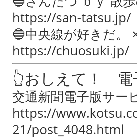
🔵さんたつ ｂｙ 散
https://san-tatsu.jp/
🔵中央線が好きだ。 
https://chuosuki.jp/
👆おしえて！ 電
交通新聞電子版サー
https://www.kotsu.c
21/post_4048.html