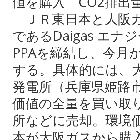
値を購入 CO2排出
ＪＲ東日本と大阪ガ
であるDaigas エ
PPAを締結し、今月
する。具体的には、
発電所（兵庫県姫路
価値の全量を買い取
所などに売却。環境
本が大阪ガスから購