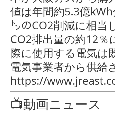
値は年間約5.3億kW
㌧のCO2削減に相当
CO2排出量の約12
際に使用する電気は
電気事業者から供給
https://www.jreast.co
📺動画ニュース