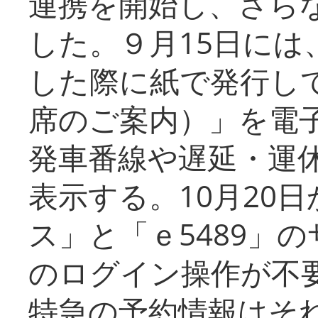
連携を開始し、さら
した。９月15日には
した際に紙で発行し
席のご案内）」を電
発車番線や遅延・運
表示する。10月20
ス」と「ｅ5489」
のログイン操作が不
特急の予約情報はそ