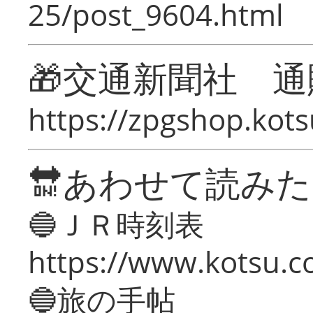
25/post_9604.html
🎁交通新聞社 通
https://zpgshop.kots
🔛あわせて読み
🔵ＪＲ時刻表
https://www.kotsu.co
🔵旅の手帖