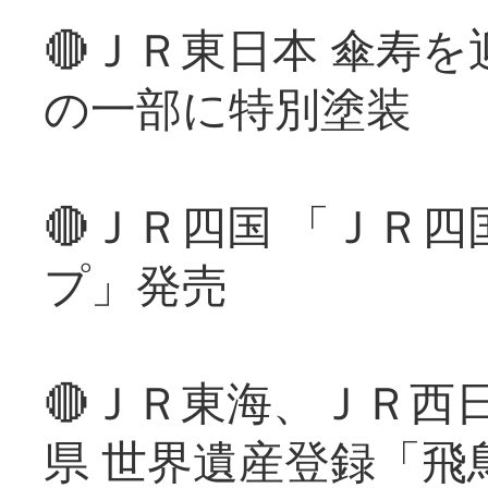
🔴ＪＲ東日本 傘寿
の一部に特別塗装
🔴ＪＲ四国 「ＪＲ
プ」発売
🔴ＪＲ東海、ＪＲ西
県 世界遺産登録「飛