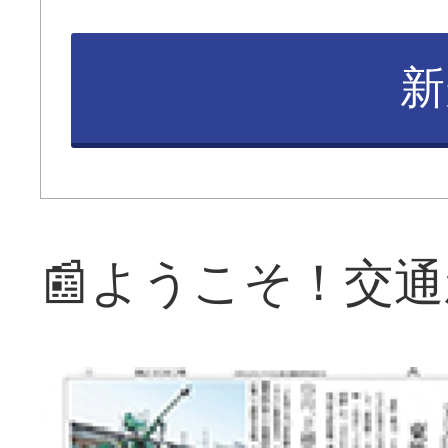
新
📰ようこそ！交