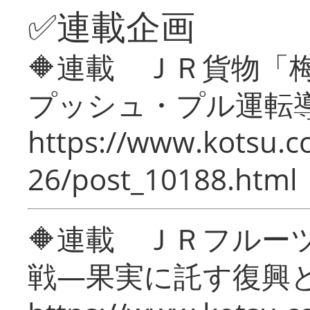
✅連載企画
🔶連載 ＪＲ貨物
プッシュ・プル運転
https://www.kotsu.c
26/post_10188.html
🔶連載 ＪＲフルー
戦―果実に託す復興