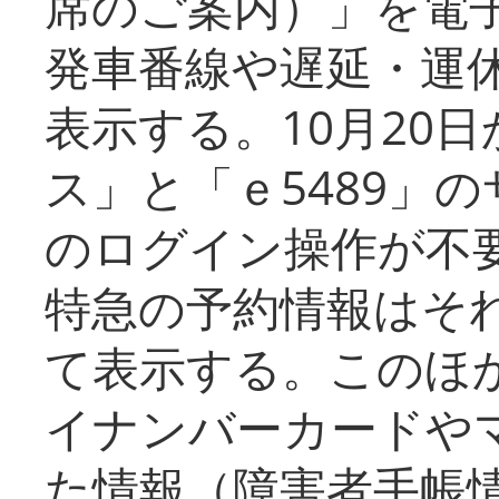
席のご案内）」を電
発車番線や遅延・運
表示する。10月20
ス」と「ｅ5489」
のログイン操作が不
特急の予約情報はそ
て表示する。このほ
イナンバーカードや
た情報（障害者手帳