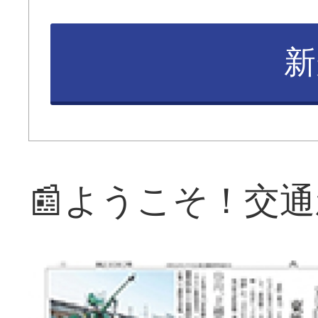
新
📰ようこそ！交