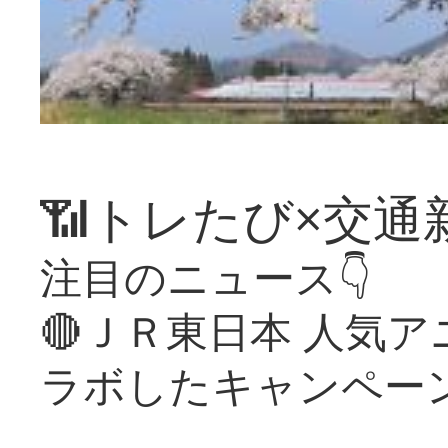
📶トレたび×交通
注目のニュース👇
🔴ＪＲ東日本 人気
ラボしたキャンペー