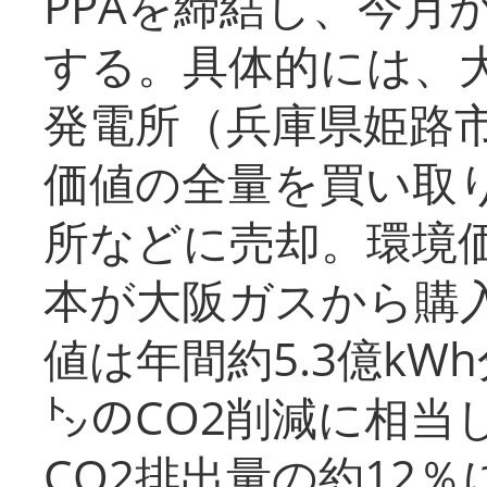
PPAを締結し、今月
する。具体的には、
発電所（兵庫県姫路
価値の全量を買い取
所などに売却。環境
本が大阪ガスから購
値は年間約5.3億kW
㌧のCO2削減に相当
CO2排出量の約12