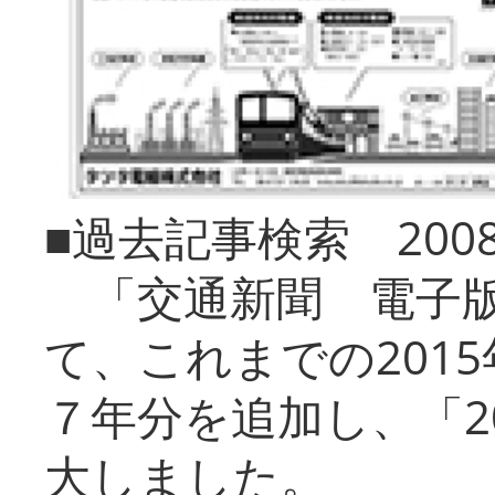
■過去記事検索 20
「交通新聞 電子版
て、これまでの201
７年分を追加し、「2
大しました