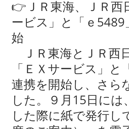
👉ＪＲ東海、ＪＲ西
ービス」と「ｅ548
始
ＪＲ東海とＪＲ西日
「ＥＸサービス」と「
連携を開始し、さら
した。９月15日には
した際に紙で発行し