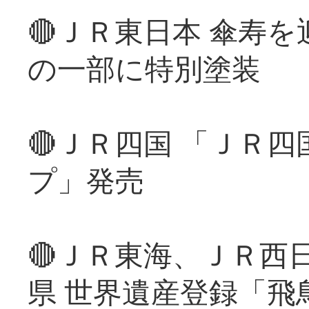
🔴ＪＲ東日本 傘寿
の一部に特別塗装
🔴ＪＲ四国 「ＪＲ
プ」発売
🔴ＪＲ東海、ＪＲ西
県 世界遺産登録「飛