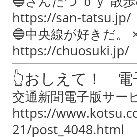
🔵さんたつ ｂｙ 散
https://san-tatsu.jp/
🔵中央線が好きだ。 
https://chuosuki.jp/
👆おしえて！ 電
交通新聞電子版サー
https://www.kotsu.c
21/post_4048.html