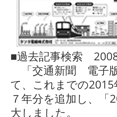
■過去記事検索 20
「交通新聞 電子版
て、これまでの201
７年分を追加し、「2
大しました