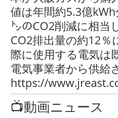
値は年間約5.3億kW
㌧のCO2削減に相当
CO2排出量の約12
際に使用する電気は
電気事業者から供給
https://www.jreast.co
📺動画ニュース