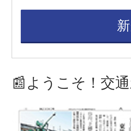
新
📰ようこそ！交