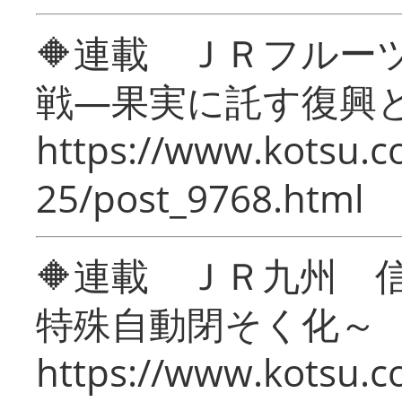
🔶連載 ＪＲフルー
戦―果実に託す復興
https://www.kotsu.c
25/post_9768.html
🔶連載 ＪＲ九州 
特殊自動閉そく化～
https://www.kotsu.c