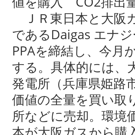
値を購入 CO2排出
ＪＲ東日本と大阪ガ
であるDaigas エ
PPAを締結し、今月
する。具体的には、
発電所（兵庫県姫路
価値の全量を買い取
所などに売却。環境
本が大阪ガスから購