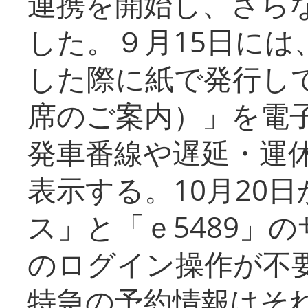
連携を開始し、さら
した。９月15日には
した際に紙で発行し
席のご案内）」を電
発車番線や遅延・運
表示する。10月20
ス」と「ｅ5489」
のログイン操作が不
特急の予約情報はそ