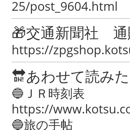
25/post_9604.html
🎁交通新聞社 通
https://zpgshop.kots
🔛あわせて読み
🔵ＪＲ時刻表
https://www.kotsu.co
🔵旅の手帖