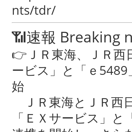
nts/tdr/
📶速報 Breaking 
👉ＪＲ東海、ＪＲ西
ービス」と「ｅ548
始
ＪＲ東海とＪＲ西日
「ＥＸサービス」と「