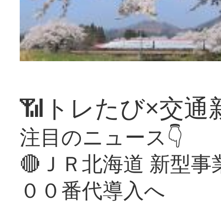
📶トレたび×交通
注目のニュース👇
🔴ＪＲ北海道 新型
００番代導入へ