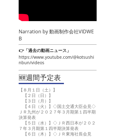
Narration by
動画制作会社VIDWE
B
👉「過去の動画ニュース」
https://www.youtube.com/@kotsushi
nbun/videos
🆕週間予定表
【８月１日（土）】
【２日（日）】
【３日（月）】
【４日（火）】◇国土交通大臣会見◇
ＪＲ九州が２０２７年３月期第１四半期
決算発表
【５日（水）】◇ＪＲ西日本が２０２
７年３月期第１四半期決算発表
【６日（木）】◇ＪＲ東海社長会見