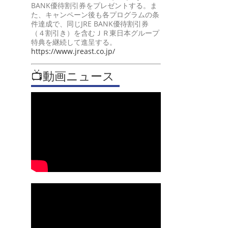
BANK優待割引券をプレゼントする。ま
た、キャンペーン後も各プログラムの条
件達成で、同じJRE BANK優待割引券
（４割引き）を含むＪＲ東日本グループ
特典を継続して進呈する。
https://www.jreast.co.jp/
📺動画ニュース