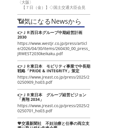
〈大阪〉
【７日（金）】◇国土交通大臣会見
📶気になるNewsから
👉ＪＲ西日本グループ中期経営計画
2030
https://www.westjr.co.jp/press/articl
e/2026/04/30/items/260430_00_press_
JRWEST2030keikaku.pdf
👉ＪＲ東日本 モビリティ事業で中長期
戦略「PRIDE & INTEGRITY」策定
https://www.jreast.co.jp/press/2025/2
0250909_ho03.pdf
👉ＪＲ東日本 グループ経営ビジョン
「勇翔 2034」
https://www.jreast.co.jp/press/2025/2
0250701_ho03.pdf
💖交通新聞社 不妊治療と仕事の両立支
援に取り組む先進企業