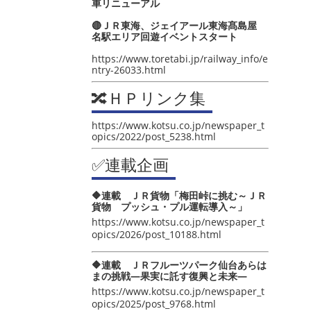
車リニューアル
🔴ＪＲ東海、ジェイアール東海髙島屋
名駅エリア回遊イベントスタート
https://www.toretabi.jp/railway_info/e
ntry-26033.html
🔀ＨＰリンク集
https://www.kotsu.co.jp/newspaper_t
opics/2022/post_5238.html
✅連載企画
🔶連載 ＪＲ貨物「梅田峠に挑む～ＪＲ
貨物 プッシュ・プル運転導入～」
https://www.kotsu.co.jp/newspaper_t
opics/2026/post_10188.html
🔶連載 ＪＲフルーツパーク仙台あらは
まの挑戦―果実に託す復興と未来―
https://www.kotsu.co.jp/newspaper_t
opics/2025/post_9768.html