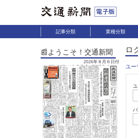
記事分類
業種分類
ロ
📰ようこそ！交通新聞
2026年８月６日付
ユー
ユ
パ