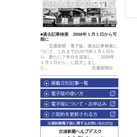
■過去記事検索 2008年１月１日から可
能に
「交通新聞 電子版」過去記事検索に
ついて、これまでの2015年１月１日か
ら、新たに７年分を追加し、「2008年
１月１日から」に拡大しまし
た。 交通新聞社