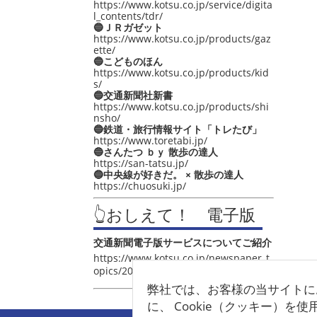
https://www.kotsu.co.jp/service/digita
l_contents/tdr/
🔵ＪＲガゼット
https://www.kotsu.co.jp/products/gaz
ette/
🔵こどものほん
https://www.kotsu.co.jp/products/kid
s/
🔵交通新聞社新書
https://www.kotsu.co.jp/products/shi
nsho/
🔵鉄道・旅行情報サイト「トレたび」
https://www.toretabi.jp/
🔵さんたつ ｂｙ 散歩の達人
https://san-tatsu.jp/
🔵中央線が好きだ。 × 散歩の達人
https://chuosuki.jp/
👆おしえて！ 電子版
交通新聞電子版サービスについてご紹介
https://www.kotsu.co.jp/newspaper_t
opics/2021/post_4048.html
弊社では、お客様の当サイトに
に、 Cookie（クッキー）を