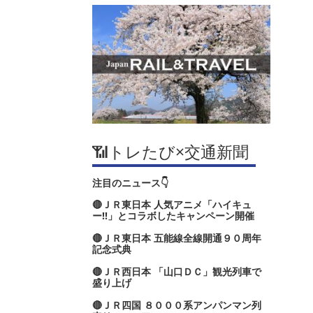
📶トレたび×交通新聞
注目のニュース👇
🔴ＪＲ東日本 人気アニメ「ハイキュ
ー‼」とコラボしたキャンペーン開催
🔴ＪＲ東日本 五能線全線開通９０周年
記念式典
🔴ＪＲ西日本 「山口ＤＣ」観光列車で
盛り上げ
🔴ＪＲ四国 ８０００系アンパンマン列