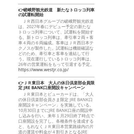
👉嵯峨野観光鉄道 新たなトロッコ列車
の試運転開始
ＪＲ西日本グループの嵯峨野観光鉄道
は、2027年春にデビュー予定の新たな
トロッコ列車について、試運転を開始す
る。新トロッコ列車は、牽引車２両＋客
車４両の６両編成。客車はＪＲ西日本テ
クノスが製作した。試運転は機能確認な
どのため、牽引車と客車を連結して行
う。現在運行しているトロッコ列車は、
26年の営業運転をもって引退する予定。
https://www.westjr.co.jp/
👉ＪＲ東日本 大人の休日倶楽部会員限
定 JRE BANK口座開設キャンペーン
ＪＲ東日本とビューカードは、「大人
の休日倶楽部会員さま限定 JRE BANK口
座開設キャンペーン」を実施している。
10月30日までにJRE BANK口座の開設申
し込みを行い、来年１月29日終了時点で
口座開設を完了し、各種条件を達成する
と、もれなくＪＲ東日本営業路線内の片
道の運賃や料金が４割引きとなるJRE