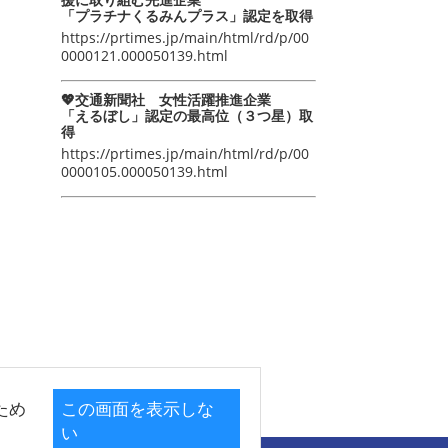
「プラチナくるみんプラス」認定を取得
https://prtimes.jp/main/html/rd/p/00
0000121.000050139.html
💖交通新聞社 女性活躍推進企業
「えるぼし」認定の最高位（３つ星）取
得
https://prtimes.jp/main/html/rd/p/00
0000105.000050139.html
ため
この画面を表示しな
い