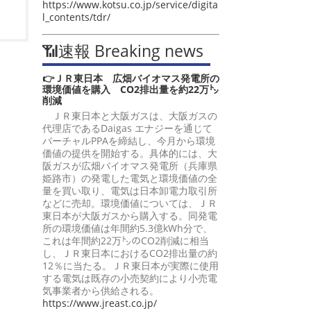
https://www.kotsu.co.jp/service/digita
l_contents/tdr/
📶速報 Breaking news
👉ＪＲ東日本 広畑バイオマス発電所の
環境価値を購入 CO2排出量を約22万㌧
削減
ＪＲ東日本と大阪ガスは、大阪ガスの
代理店であるDaigas エナジーを通じて
バーチャルPPAを締結し、今月から環境
価値の提供を開始する。具体的には、大
阪ガスが広畑バイオマス発電所（兵庫県
姫路市）の発電した電気と環境価値の全
量を買い取り、電気は日本卸電力取引所
などに売却。環境価値については、ＪＲ
東日本が大阪ガスから購入する。同発電
所の環境価値は年間約5.3億kWh分で、
これは年間約22万㌧のCO2削減に相当
し、ＪＲ東日本におけるCO2排出量の約
12％に当たる。ＪＲ東日本が実際に使用
する電気は既存の小売契約により小売電
気事業者から供給される。
https://www.jreast.co.jp/