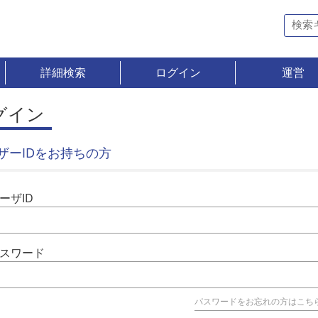
詳細検索
ログイン
運営
グイン
ザーIDをお持ちの方
ーザID
スワード
パスワードをお忘れの方はこち