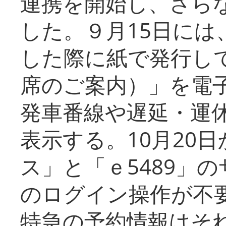
連携を開始し、さら
した。９月15日には
した際に紙で発行し
席のご案内）」を電
発車番線や遅延・運
表示する。10月20
ス」と「ｅ5489」
のログイン操作が不
特急の予約情報はそ