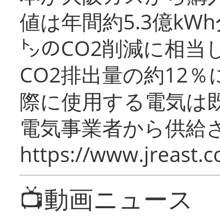
値は年間約5.3億kW
㌧のCO2削減に相当
CO2排出量の約12
際に使用する電気は
電気事業者から供給
https://www.jreast.co
📺動画ニュース