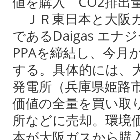
値を購入 CO2排出
ＪＲ東日本と大阪ガ
であるDaigas エ
PPAを締結し、今月
する。具体的には、
発電所（兵庫県姫路
価値の全量を買い取
所などに売却。環境
本が大阪ガスから購