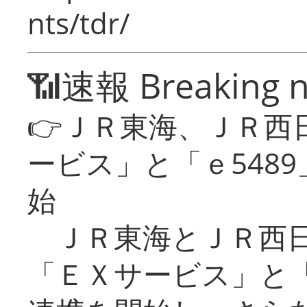
nts/tdr/
📶速報 Breaking 
👉ＪＲ東海、ＪＲ西
ービス」と「ｅ548
始
ＪＲ東海とＪＲ西日
「ＥＸサービス」と「