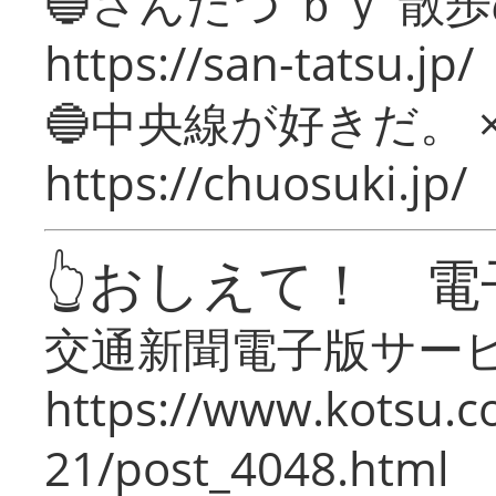
🔵さんたつ ｂｙ 散
https://san-tatsu.jp/
🔵中央線が好きだ。 
https://chuosuki.jp/
👆おしえて！ 電
交通新聞電子版サー
https://www.kotsu.c
21/post_4048.html