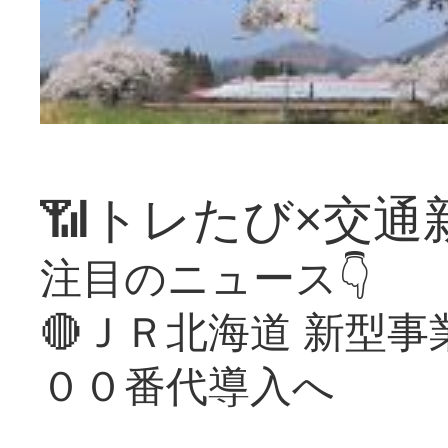
📶トレたび×交通
注目のニュース👇
🔴ＪＲ北海道 新型
００番代導入へ