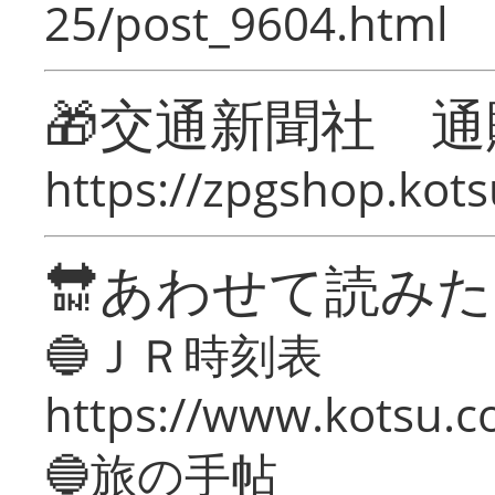
25/post_9604.html
🎁交通新聞社 通
https://zpgshop.kots
🔛あわせて読み
🔵ＪＲ時刻表
https://www.kotsu.co
🔵旅の手帖