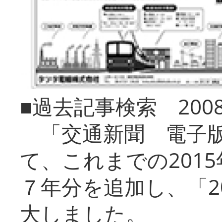
■過去記事検索 20
「交通新聞 電子版
て、これまでの201
７年分を追加し、「2
大しました