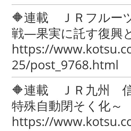
🔶連載 ＪＲフルー
戦―果実に託す復興
https://www.kotsu.c
25/post_9768.html
🔶連載 ＪＲ九州 
特殊自動閉そく化～
https://www.kotsu.c