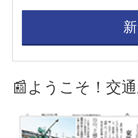
新
📰ようこそ！交