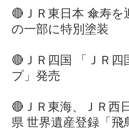
🔴ＪＲ東日本 傘寿
の一部に特別塗装
🔴ＪＲ四国 「ＪＲ
プ」発売
🔴ＪＲ東海、ＪＲ西
県 世界遺産登録「飛