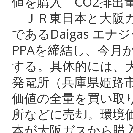
値を購入 CO2排出
ＪＲ東日本と大阪ガ
であるDaigas エ
PPAを締結し、今月
する。具体的には、
発電所（兵庫県姫路
価値の全量を買い取
所などに売却。環境
本が大阪ガスから購