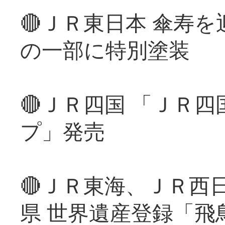
🔴ＪＲ東日本 傘寿
の一部に特別塗装
🔴ＪＲ四国 「ＪＲ
プ」発売
🔴ＪＲ東海、ＪＲ西
県 世界遺産登録「飛