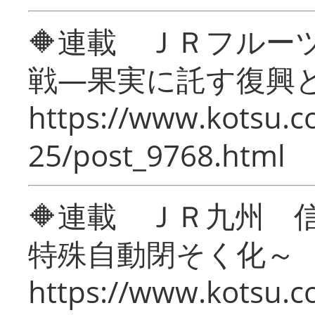
🔶連載 ＪＲフルー
戦―果実に託す復興
https://www.kotsu.c
25/post_9768.html
🔶連載 ＪＲ九州 
特殊自動閉そく化～
https://www.kotsu.c