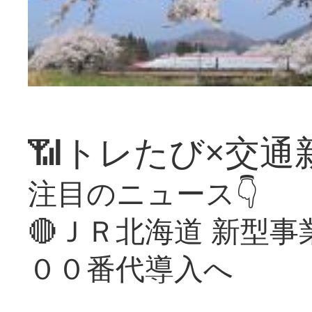
📶トレたび×交通
注目のニュース👇
🔴ＪＲ北海道 新型
００番代導入へ