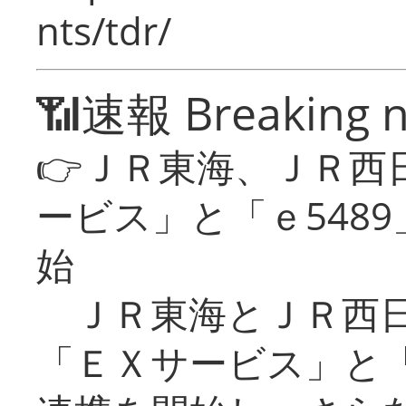
nts/tdr/
📶速報 Breaking 
👉ＪＲ東海、ＪＲ西
ービス」と「ｅ548
始
ＪＲ東海とＪＲ西日
「ＥＸサービス」と「