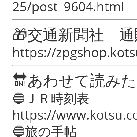
25/post_9604.html
🎁交通新聞社 通
https://zpgshop.kots
🔛あわせて読み
🔵ＪＲ時刻表
https://www.kotsu.co
🔵旅の手帖