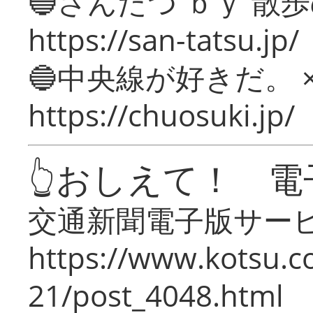
🔵さんたつ ｂｙ 散
https://san-tatsu.jp/
🔵中央線が好きだ。 
https://chuosuki.jp/
👆おしえて！ 電
交通新聞電子版サー
https://www.kotsu.c
21/post_4048.html