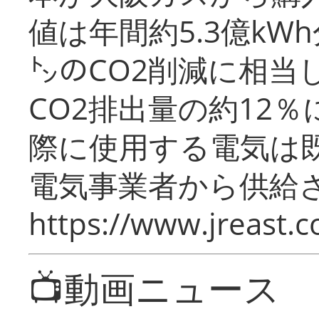
値は年間約5.3億kW
㌧のCO2削減に相当
CO2排出量の約12
際に使用する電気は
電気事業者から供給
https://www.jreast.co
📺動画ニュース