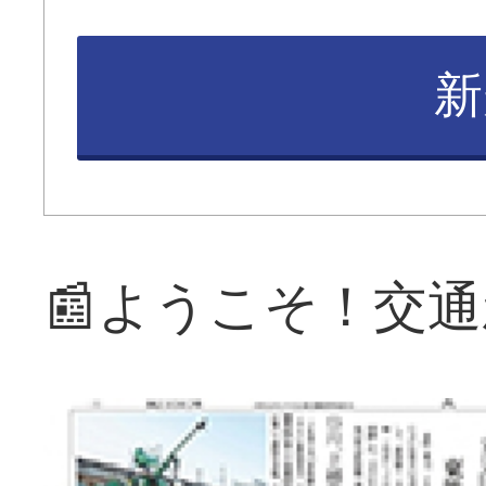
新
📰ようこそ！交