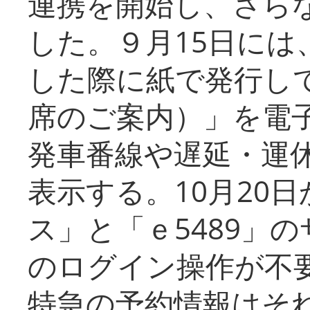
連携を開始し、さら
した。９月15日には
した際に紙で発行し
席のご案内）」を電
発車番線や遅延・運
表示する。10月20
ス」と「ｅ5489」
のログイン操作が不
特急の予約情報はそ