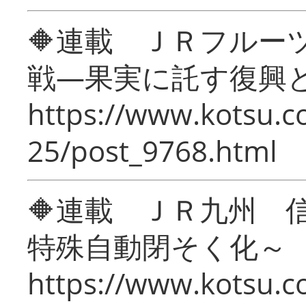
🔶連載 ＪＲフルー
戦―果実に託す復興
https://www.kotsu.c
25/post_9768.html
🔶連載 ＪＲ九州 
特殊自動閉そく化～
https://www.kotsu.c