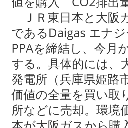
値を購入 CO2排出
ＪＲ東日本と大阪ガ
であるDaigas エ
PPAを締結し、今月
する。具体的には、
発電所（兵庫県姫路
価値の全量を買い取
所などに売却。環境
本が大阪ガスから購