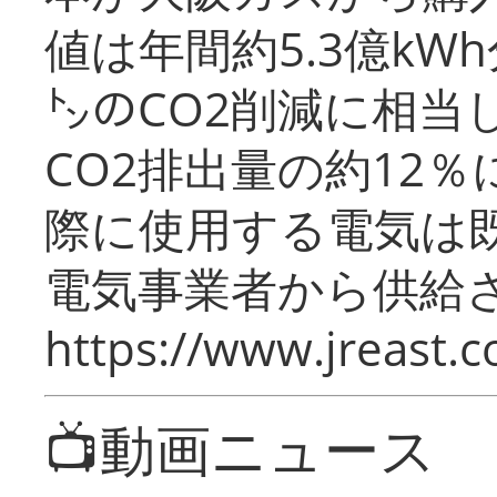
値は年間約5.3億kW
㌧のCO2削減に相当
CO2排出量の約12
際に使用する電気は
電気事業者から供給
https://www.jreast.co
📺動画ニュース