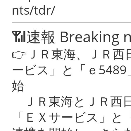
nts/tdr/
📶速報 Breaking 
👉ＪＲ東海、ＪＲ西
ービス」と「ｅ548
始
ＪＲ東海とＪＲ西日
「ＥＸサービス」と「