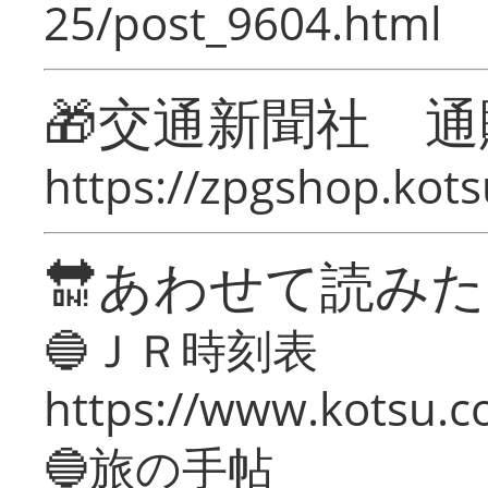
25/post_9604.html
🎁交通新聞社 通
https://zpgshop.kots
🔛あわせて読み
🔵ＪＲ時刻表
https://www.kotsu.co
🔵旅の手帖