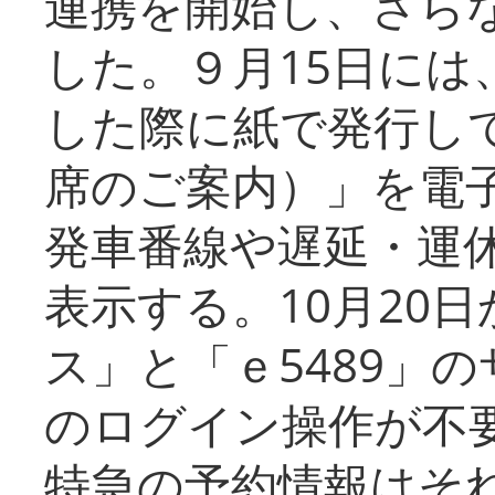
連携を開始し、さら
した。９月15日には
した際に紙で発行し
席のご案内）」を電
発車番線や遅延・運
表示する。10月20
ス」と「ｅ5489」
のログイン操作が不
特急の予約情報はそ