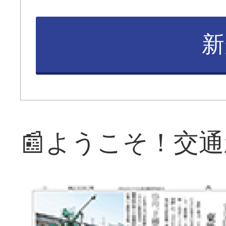
新
📰ようこそ！交