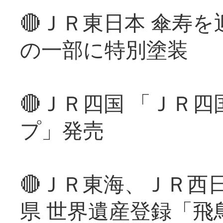
🔴ＪＲ東日本 傘寿
の一部に特別塗装
🔴ＪＲ四国 「ＪＲ
プ」発売
🔴ＪＲ東海、ＪＲ西
県 世界遺産登録「飛