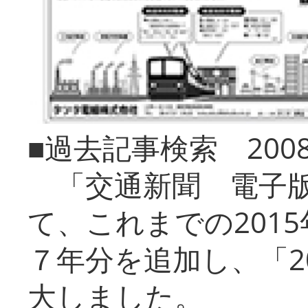
■過去記事検索 20
「交通新聞 電子版
て、これまでの201
７年分を追加し、「2
大しました