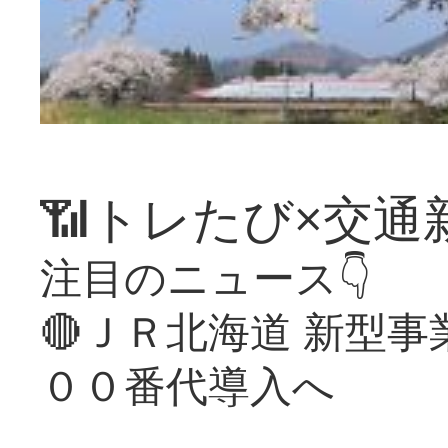
📶トレたび×交通
注目のニュース👇
🔴ＪＲ北海道 新型
００番代導入へ