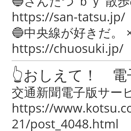
🔵さんたつ ｂｙ 散
https://san-tatsu.jp/
🔵中央線が好きだ。 
https://chuosuki.jp/
👆おしえて！ 電
交通新聞電子版サー
https://www.kotsu.c
21/post_4048.html