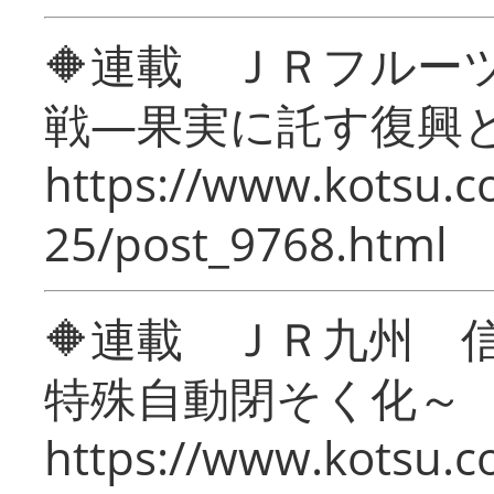
🔶連載 ＪＲフルー
戦―果実に託す復興
https://www.kotsu.c
25/post_9768.html
🔶連載 ＪＲ九州 
特殊自動閉そく化～
https://www.kotsu.c