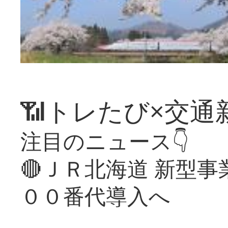
📶トレたび×交通
注目のニュース👇
🔴ＪＲ北海道 新型
００番代導入へ