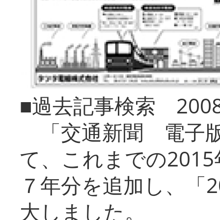
■過去記事検索 20
「交通新聞 電子版
て、これまでの201
７年分を追加し、「2
大しました