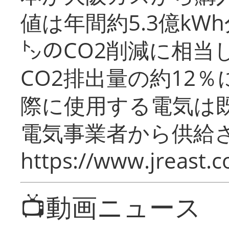
値は年間約5.3億kW
㌧のCO2削減に相当
CO2排出量の約12
際に使用する電気は
電気事業者から供給
https://www.jreast.co
📺動画ニュース