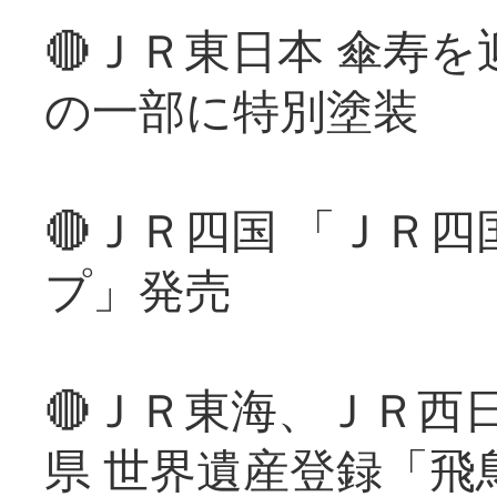
🔴ＪＲ東日本 傘寿
の一部に特別塗装
🔴ＪＲ四国 「ＪＲ
プ」発売
🔴ＪＲ東海、ＪＲ西
県 世界遺産登録「飛