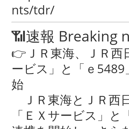
nts/tdr/
📶速報 Breaking 
👉ＪＲ東海、ＪＲ西
ービス」と「ｅ548
始
ＪＲ東海とＪＲ西日
「ＥＸサービス」と「