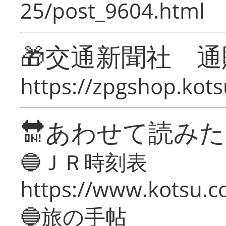
25/post_9604.html
🎁交通新聞社 通
https://zpgshop.kots
🔛あわせて読み
🔵ＪＲ時刻表
https://www.kotsu.co
🔵旅の手帖