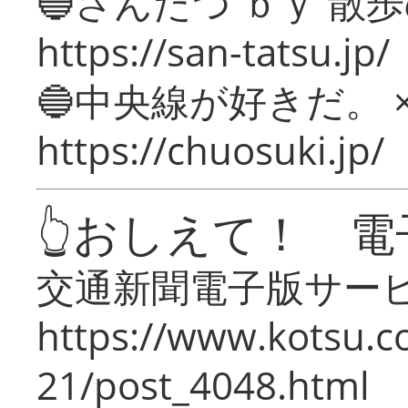
🔵さんたつ ｂｙ 散
https://san-tatsu.jp/
🔵中央線が好きだ。 
https://chuosuki.jp/
👆おしえて！ 電
交通新聞電子版サー
https://www.kotsu.c
21/post_4048.html