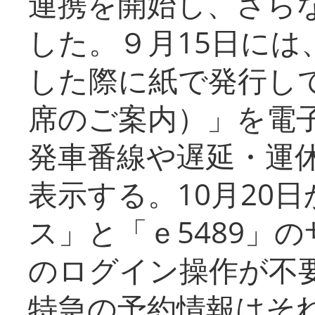
連携を開始し、さら
した。９月15日には
した際に紙で発行し
席のご案内）」を電
発車番線や遅延・運
表示する。10月20
ス」と「ｅ5489」
のログイン操作が不
特急の予約情報はそ