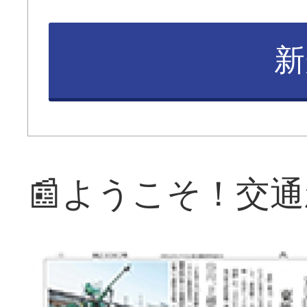
新
📰ようこそ！交