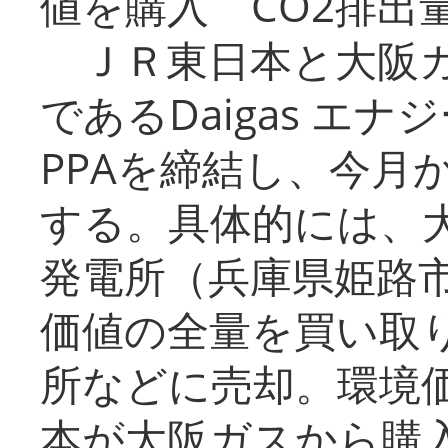
値を購入 CO2排出
ＪＲ東日本と大阪ガ
であるDaigas エ
PPAを締結し、今月
する。具体的には、
発電所（兵庫県姫路
価値の全量を買い取
所などに売却。環境
本が大阪ガスから購