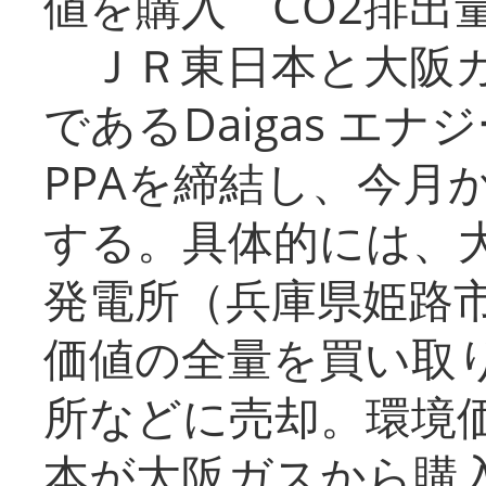
値を購入 CO2排出
ＪＲ東日本と大阪ガ
であるDaigas エ
PPAを締結し、今月
する。具体的には、
発電所（兵庫県姫路
価値の全量を買い取
所などに売却。環境
本が大阪ガスから購