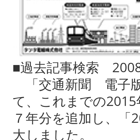
■過去記事検索 20
「交通新聞 電子版
て、これまでの201
７年分を追加し、「2
大しました