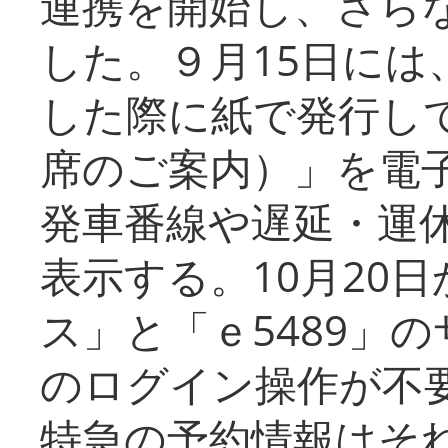
連携を開始し、さら
した。９月15日には
した際に紙で発行し
席のご案内）」を電
発車番線や遅延・運
表示する。10月20
ス」と「ｅ5489」
のログイン操作が不
特急の予約情報はそ