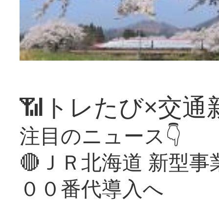
📶トレたび×交通
注目のニュース👇
🔴ＪＲ北海道 新型
００番代導入へ