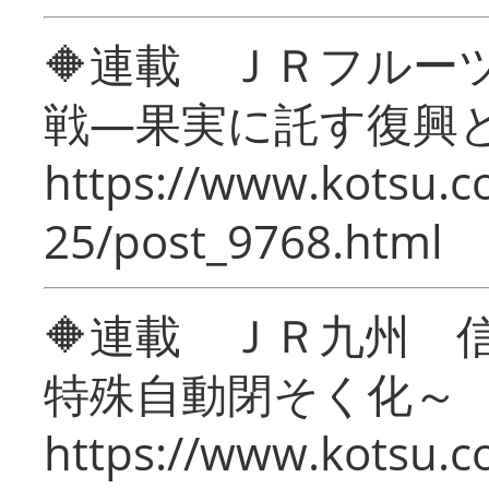
🔶連載 ＪＲフルー
戦―果実に託す復興
https://www.kotsu.c
25/post_9768.html
🔶連載 ＪＲ九州 
特殊自動閉そく化～
https://www.kotsu.c