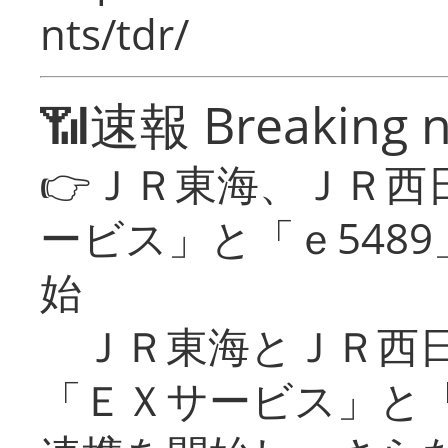
nts/tdr/
📶速報 Breaking 
👉ＪＲ東海、ＪＲ西
ービス」と「ｅ548
始
ＪＲ東海とＪＲ西日
「ＥＸサービス」と「