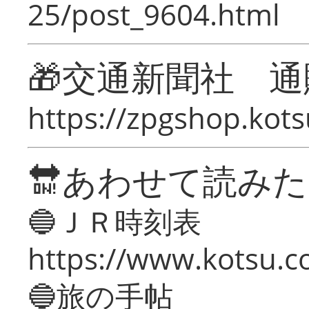
25/post_9604.html
🎁交通新聞社 通
https://zpgshop.kots
🔛あわせて読み
🔵ＪＲ時刻表
https://www.kotsu.co
🔵旅の手帖