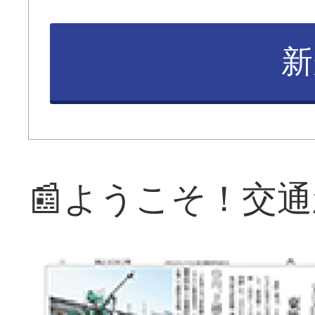
新
📰ようこそ！交