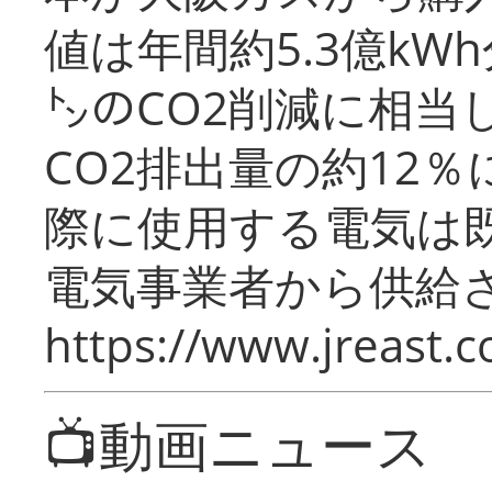
値は年間約5.3億kW
㌧のCO2削減に相当
CO2排出量の約12
際に使用する電気は
電気事業者から供給
https://www.jreast.co
📺動画ニュース