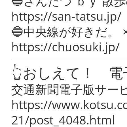
🔵さんたつ ｂｙ 散
https://san-tatsu.jp/
🔵中央線が好きだ。 
https://chuosuki.jp/
👆おしえて！ 電
交通新聞電子版サー
https://www.kotsu.c
21/post_4048.html