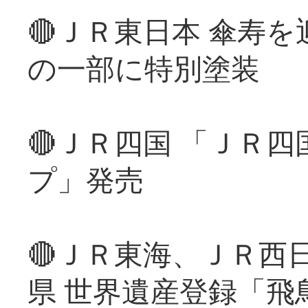
🔴ＪＲ東日本 傘寿
の一部に特別塗装
🔴ＪＲ四国 「ＪＲ
プ」発売
🔴ＪＲ東海、ＪＲ西
県 世界遺産登録「飛