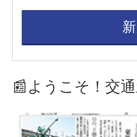
新
📰ようこそ！交