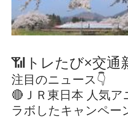
📶トレたび×交通
注目のニュース👇
🔴ＪＲ東日本 人気
ラボしたキャンペー