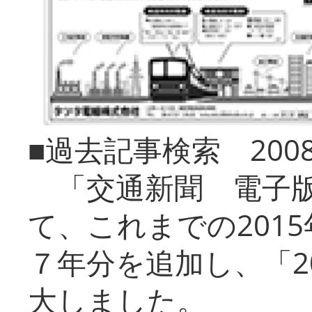
■過去記事検索 20
「交通新聞 電子版
て、これまでの201
７年分を追加し、「2
大しました