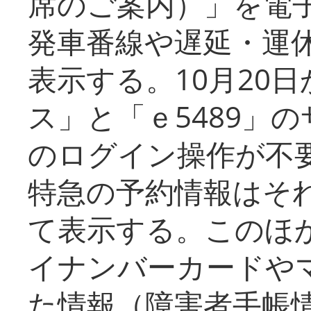
席のご案内）」を電
発車番線や遅延・運
表示する。10月20
ス」と「ｅ5489」
のログイン操作が不
特急の予約情報はそ
て表示する。このほ
イナンバーカードや
た情報（障害者手帳