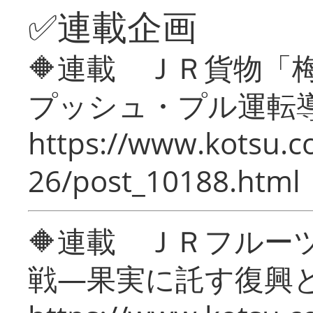
✅連載企画
🔶連載 ＪＲ貨物
プッシュ・プル運転
https://www.kotsu.c
26/post_10188.html
🔶連載 ＪＲフルー
戦―果実に託す復興