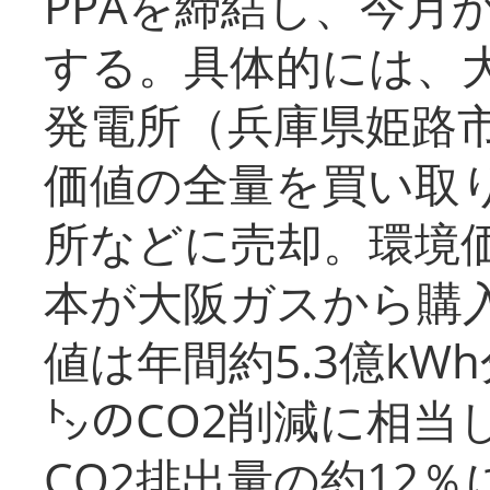
PPAを締結し、今月
する。具体的には、
発電所（兵庫県姫路
価値の全量を買い取
所などに売却。環境
本が大阪ガスから購
値は年間約5.3億kW
㌧のCO2削減に相当
CO2排出量の約12