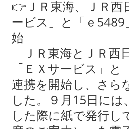
👉ＪＲ東海、ＪＲ西
ービス」と「ｅ548
始
ＪＲ東海とＪＲ西日
「ＥＸサービス」と「
連携を開始し、さら
した。９月15日には
した際に紙で発行し