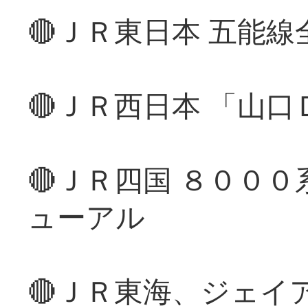
🔴ＪＲ東日本 五能
🔴ＪＲ西日本 「山
🔴ＪＲ四国 ８００
ューアル
🔴ＪＲ東海、ジェイ