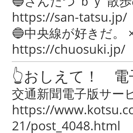
🔵さんたつ ｂｙ 散
https://san-tatsu.jp/
🔵中央線が好きだ。 
https://chuosuki.jp/
👆おしえて！ 電
交通新聞電子版サー
https://www.kotsu.c
21/post_4048.html