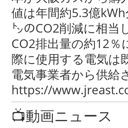
値は年間約5.3億kW
㌧のCO2削減に相当
CO2排出量の約12
際に使用する電気は
電気事業者から供給
https://www.jreast.co
📺動画ニュース