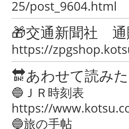
25/post_9604.html
🎁交通新聞社 通
https://zpgshop.kots
🔛あわせて読み
🔵ＪＲ時刻表
https://www.kotsu.co
🔵旅の手帖