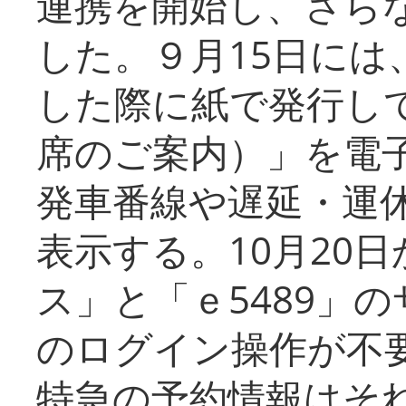
連携を開始し、さら
した。９月15日には
した際に紙で発行し
席のご案内）」を電
発車番線や遅延・運
表示する。10月20
ス」と「ｅ5489」
のログイン操作が不
特急の予約情報はそ