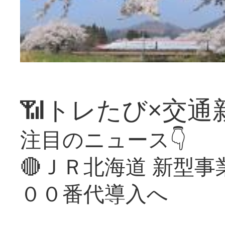
📶トレたび×交通
注目のニュース👇
🔴ＪＲ北海道 新型
００番代導入へ