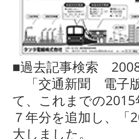
■過去記事検索 20
「交通新聞 電子版
て、これまでの201
７年分を追加し、「2
大しました