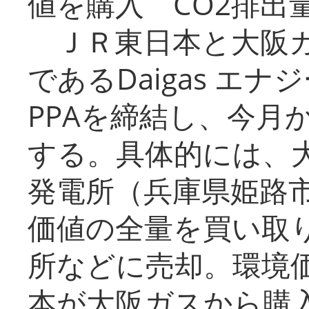
値を購入 CO2排出
ＪＲ東日本と大阪ガ
であるDaigas エ
PPAを締結し、今月
する。具体的には、
発電所（兵庫県姫路
価値の全量を買い取
所などに売却。環境
本が大阪ガスから購