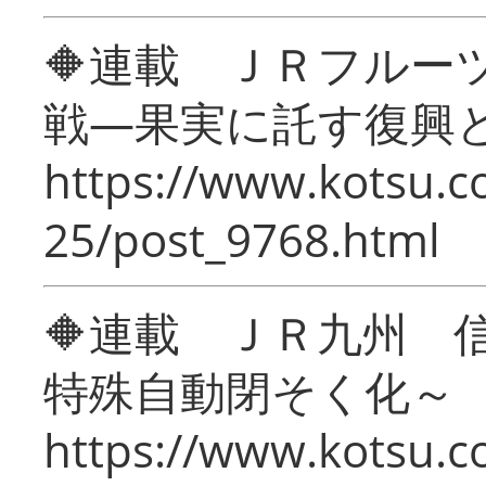
🔶連載 ＪＲフルー
戦―果実に託す復興
https://www.kotsu.c
25/post_9768.html
🔶連載 ＪＲ九州 
特殊自動閉そく化～
https://www.kotsu.c