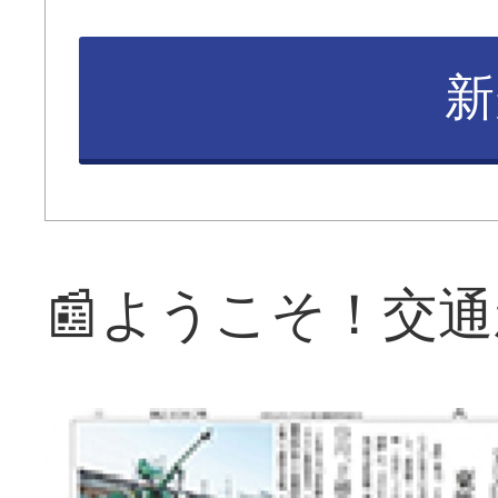
新
📰ようこそ！交