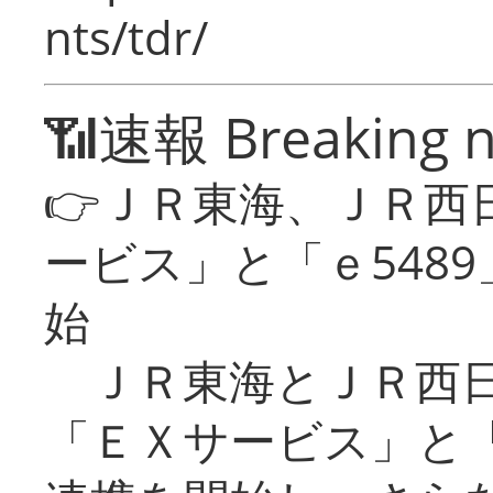
nts/tdr/
📶速報 Breaking 
👉ＪＲ東海、ＪＲ西
ービス」と「ｅ548
始
ＪＲ東海とＪＲ西日
「ＥＸサービス」と「