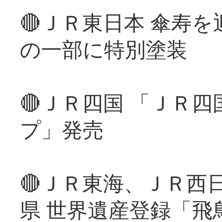
🔴ＪＲ東日本 傘寿
の一部に特別塗装
🔴ＪＲ四国 「ＪＲ
プ」発売
🔴ＪＲ東海、ＪＲ西
県 世界遺産登録「飛