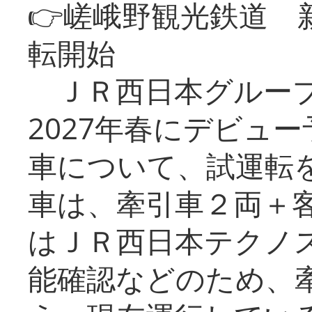
👉嵯峨野観光鉄道
転開始
ＪＲ西日本グループ
2027年春にデビュ
車について、試運転
車は、牽引車２両＋
はＪＲ西日本テクノ
能確認などのため、