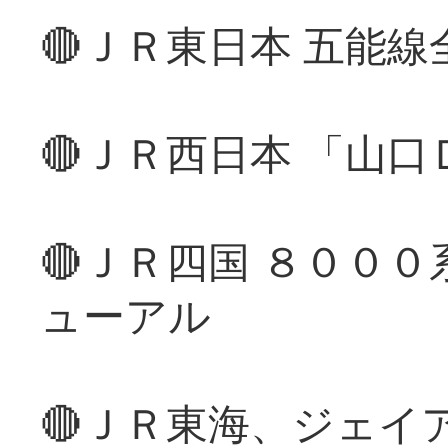
🔴ＪＲ東日本 五能
🔴ＪＲ西日本 「山
🔴ＪＲ四国 ８００
ューアル
🔴ＪＲ東海、ジェイ