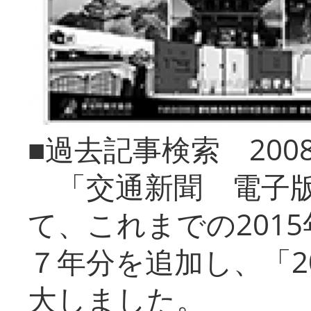
■過去記事検索 20
「交通新聞 電子版
て、これまでの201
７年分を追加し、「2
大しました