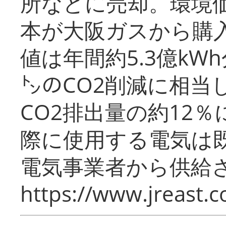
所などに売却。環境
本が大阪ガスから購
値は年間約5.3億kW
㌧のCO2削減に相当
CO2排出量の約12
際に使用する電気は
電気事業者から供給
https://www.jreast.co