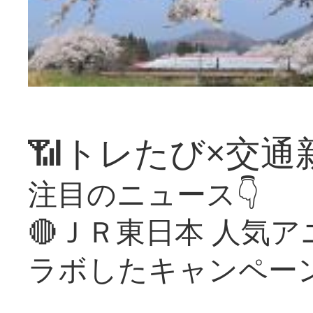
📶トレたび×交通
注目のニュース👇
🔴ＪＲ東日本 人気
ラボしたキャンペー