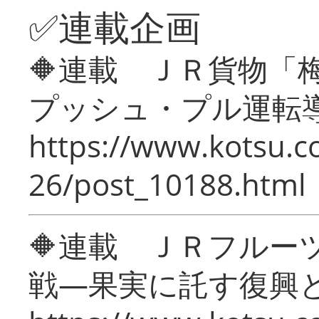
✅連載企画
🔶連載 ＪＲ貨物
プッシュ・プル運転
https://www.kotsu.c
26/post_10188.html
🔶連載 ＪＲフルー
戦―果実に託す復興