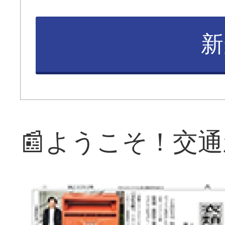
新
📰ようこそ！交