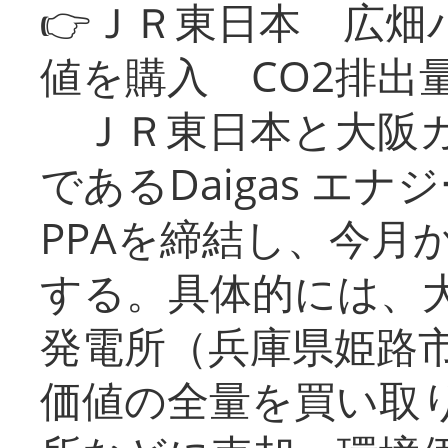
👉ＪＲ東日本 広畑
値を購入 CO2排出
ＪＲ東日本と大阪ガ
であるDaigas エ
PPAを締結し、今月
する。具体的には、
発電所（兵庫県姫路
価値の全量を買い取