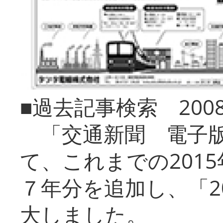
■過去記事検索 20
「交通新聞 電子版
て、これまでの201
７年分を追加し、「2
大しました