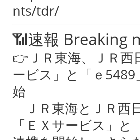
nts/tdr/
📶速報 Breaking 
👉ＪＲ東海、ＪＲ西
ービス」と「ｅ548
始
ＪＲ東海とＪＲ西日
「ＥＸサービス」と「