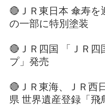
🔴ＪＲ東日本 傘寿
の一部に特別塗装
🔴ＪＲ四国 「ＪＲ
プ」発売
🔴ＪＲ東海、ＪＲ西
県 世界遺産登録「飛