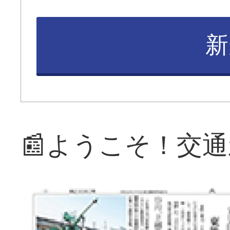
新
📰ようこそ！交