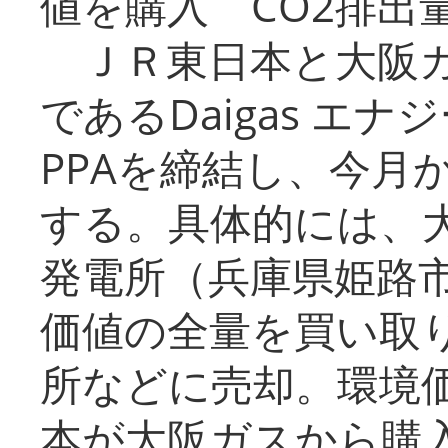
値を購入 CO2排出
ＪＲ東日本と大阪ガ
であるDaigas エ
PPAを締結し、今月
する。具体的には、
発電所（兵庫県姫路
価値の全量を買い取
所などに売却。環境
本が大阪ガスから購