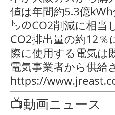
値は年間約5.3億kW
㌧のCO2削減に相当
CO2排出量の約12
際に使用する電気は
電気事業者から供給
https://www.jreast.co
📺動画ニュース