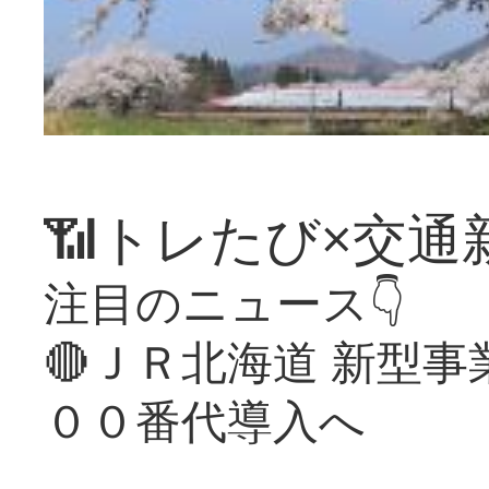
📶トレたび×交通
注目のニュース👇
🔴ＪＲ北海道 新型
００番代導入へ