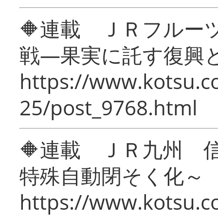
🔶連載 ＪＲフルー
戦―果実に託す復興
https://www.kotsu.c
25/post_9768.html
🔶連載 ＪＲ九州 
特殊自動閉そく化～
https://www.kotsu.c