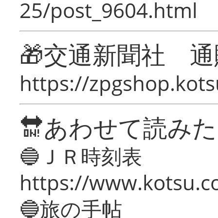
25/post_9604.html
🎁交通新聞社 通
https://zpgshop.kots
🔛あわせて読み
🔵ＪＲ時刻表
https://www.kotsu.co
🔵旅の手帖