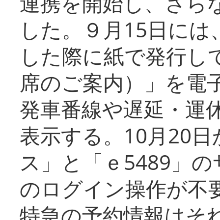
連携を開始し、さら
した。９月15日には
した際に紙で発行し
席のご案内）」を電
発車番線や遅延・運
表示する。10月20
ス」と「ｅ5489」
のログイン操作が不
特急の予約情報はそ