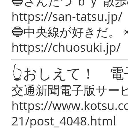
🔵さんたつ ｂｙ 散
https://san-tatsu.jp/
🔵中央線が好きだ。 
https://chuosuki.jp/
👆おしえて！ 電
交通新聞電子版サー
https://www.kotsu.c
21/post_4048.html