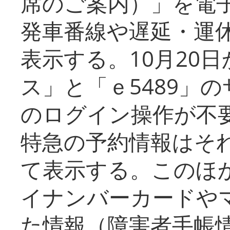
席のご案内）」を電
発車番線や遅延・運
表示する。10月20
ス」と「ｅ5489」
のログイン操作が不
特急の予約情報はそ
て表示する。このほ
イナンバーカードや
た情報（障害者手帳