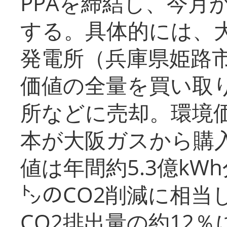
PPAを締結し、今月
する。具体的には、
発電所（兵庫県姫路
価値の全量を買い取
所などに売却。環境
本が大阪ガスから購
値は年間約5.3億kW
㌧のCO2削減に相当
CO2排出量の約12