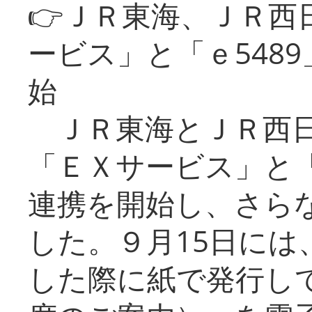
👉ＪＲ東海、ＪＲ西
ービス」と「ｅ548
始
ＪＲ東海とＪＲ西日
「ＥＸサービス」と「
連携を開始し、さら
した。９月15日には
した際に紙で発行し