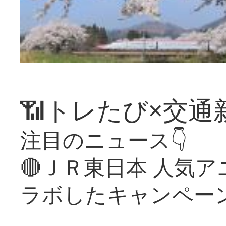
📶トレたび×交通
注目のニュース👇
🔴ＪＲ東日本 人気
ラボしたキャンペー