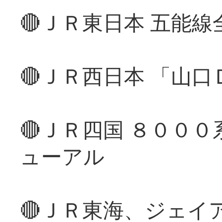
🔴ＪＲ東日本 五能
🔴ＪＲ西日本 「山
🔴ＪＲ四国 ８００
ューアル
🔴ＪＲ東海、ジェイ