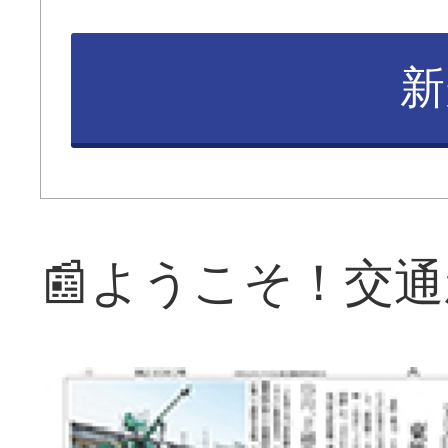
新
📰ようこそ！交