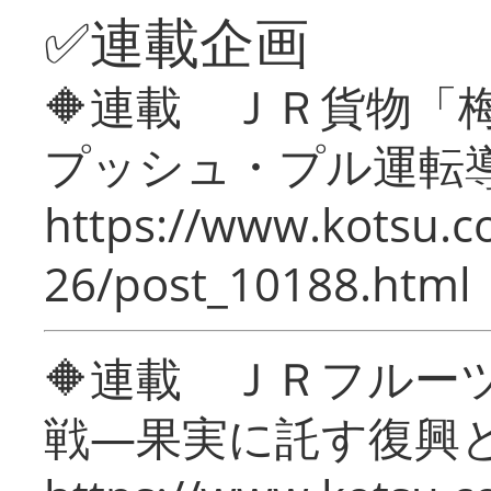
✅連載企画
🔶連載 ＪＲ貨物
プッシュ・プル運転
https://www.kotsu.c
26/post_10188.html
🔶連載 ＪＲフルー
戦―果実に託す復興