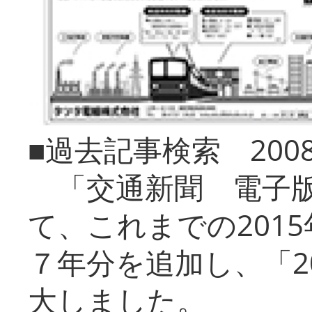
■過去記事検索 20
「交通新聞 電子版
て、これまでの201
７年分を追加し、「2
大しました