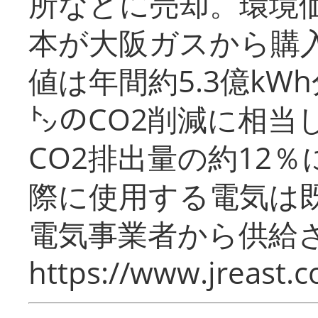
所などに売却。環境
本が大阪ガスから購
値は年間約5.3億kW
㌧のCO2削減に相当
CO2排出量の約12
際に使用する電気は
電気事業者から供給
https://www.jreast.co