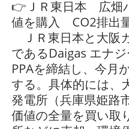
👉ＪＲ東日本 広畑
値を購入 CO2排出
ＪＲ東日本と大阪ガ
であるDaigas エ
PPAを締結し、今月
する。具体的には、
発電所（兵庫県姫路
価値の全量を買い取