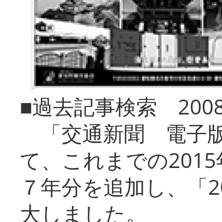
■過去記事検索 20
「交通新聞 電子版
て、これまでの201
７年分を追加し、「2
大しました