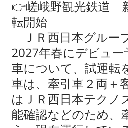
👉嵯峨野観光鉄道
転開始
ＪＲ西日本グループ
2027年春にデビュ
車について、試運転
車は、牽引車２両＋
はＪＲ西日本テクノ
能確認などのため、