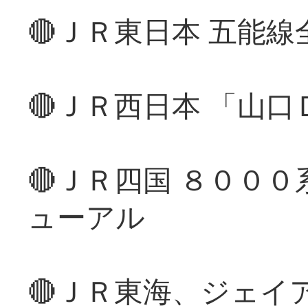
🔴ＪＲ東日本 五能
🔴ＪＲ西日本 「山
🔴ＪＲ四国 ８００
ューアル
🔴ＪＲ東海、ジェイ