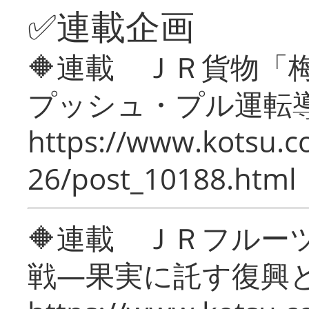
✅連載企画
🔶連載 ＪＲ貨物
プッシュ・プル運転
https://www.kotsu.c
26/post_10188.html
🔶連載 ＪＲフルー
戦―果実に託す復興