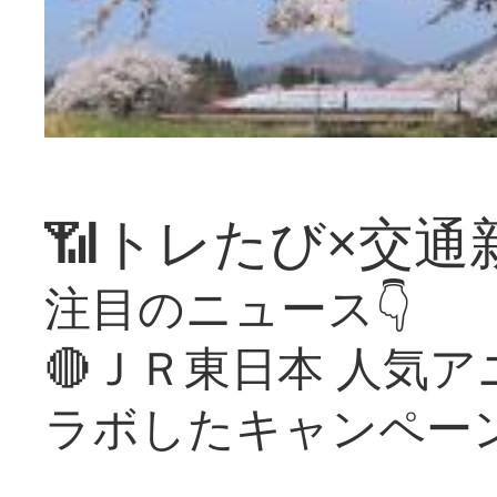
📶トレたび×交通
注目のニュース👇
🔴ＪＲ東日本 人気
ラボしたキャンペー