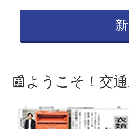
新
📰ようこそ！交