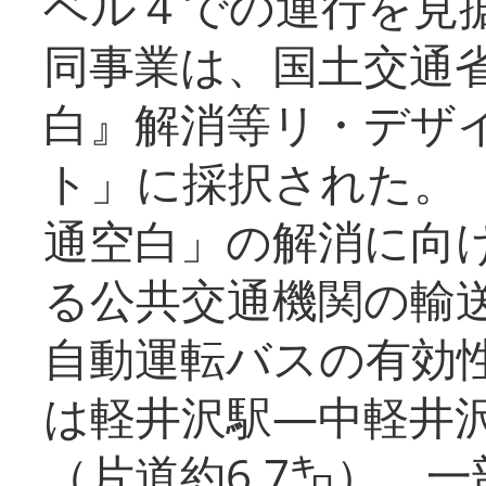
ベル４での運行を見
同事業は、国土交通
白』解消等リ・デザ
ト」に採択された。
通空白」の解消に向
る公共交通機関の輸
自動運転バスの有効
は軽井沢駅―中軽井
（片道約6.7㌔）、