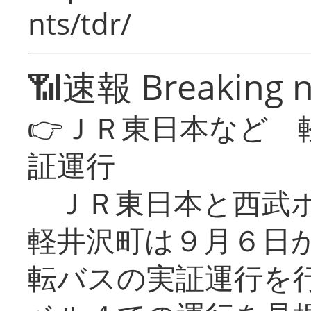
nts/tdr/
📶速報 Breaking 
👉ＪＲ東日本など 
証運行
ＪＲ東日本と西武ホ
軽井沢町は９月６日か
転バスの実証運行を