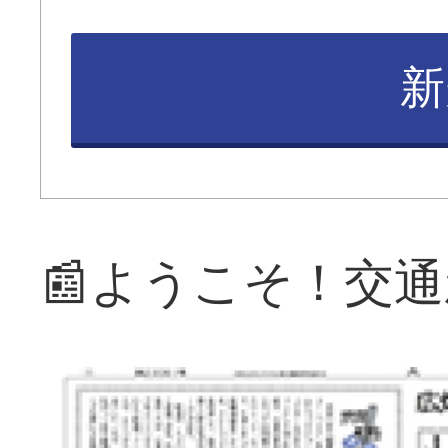
新
📰ようこそ！交