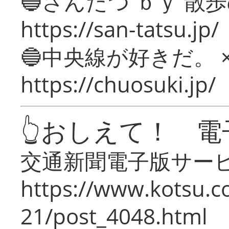
🔵さんたつ ｂｙ 散
https://san-tatsu.jp/
🔵中央線が好きだ。 
https://chuosuki.jp/
👆おしえて！ 電
交通新聞電子版サー
https://www.kotsu.c
21/post_4048.html