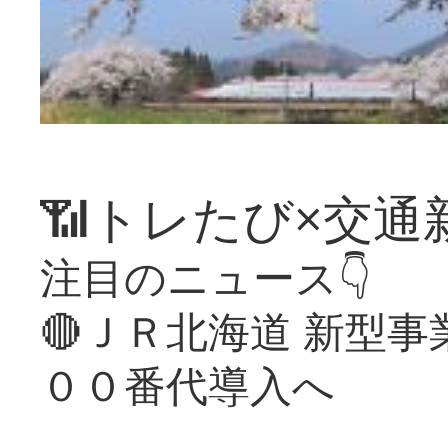
📶トレたび×交通
注目のニュース👇
🔴ＪＲ北海道 新型
００番代導入へ