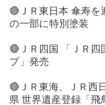
🔴ＪＲ東日本 傘寿
の一部に特別塗装
🔴ＪＲ四国 「ＪＲ
プ」発売
🔴ＪＲ東海、ＪＲ西
県 世界遺産登録「飛