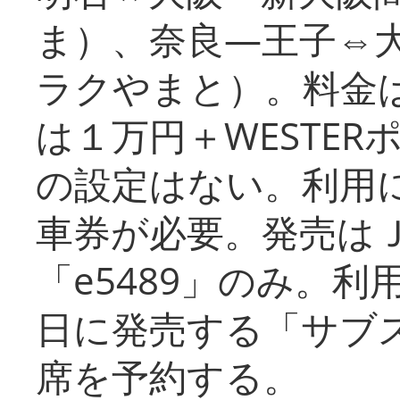
ま）、奈良―王子⇔
ラクやまと）。料金
は１万円＋WESTER
の設定はない。利用
車券が必要。発売は
「e5489」のみ。
日に発売する「サブ
席を予約する。