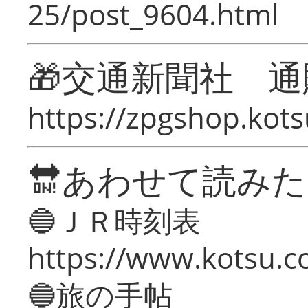
25/post_9604.html
🎁交通新聞社 通
https://zpgshop.kots
🔛あわせて読み
🔵ＪＲ時刻表
https://www.kotsu.co
🔵旅の手帖