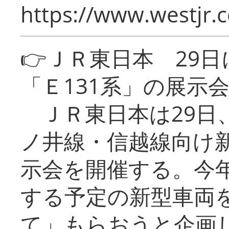
https://www.westjr.c
👉ＪＲ東日本 29
「Ｅ131系」の展示
ＪＲ東日本は29日
ノ井線・信越線向け新
示会を開催する。今
する予定の新型車両
て」もらおうと企画し