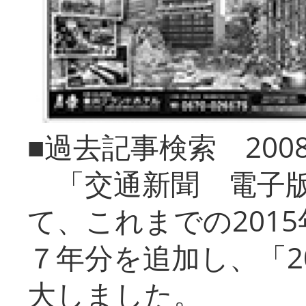
■過去記事検索 20
「交通新聞 電子版
て、これまでの201
７年分を追加し、「2
大しました