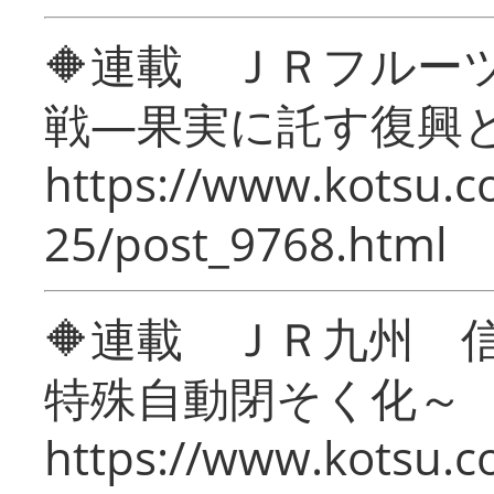
🔶連載 ＪＲフルー
戦―果実に託す復興
https://www.kotsu.c
25/post_9768.html
🔶連載 ＪＲ九州 
特殊自動閉そく化～
https://www.kotsu.c