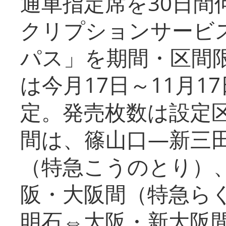
通車指定席を30日間
クリプションサービス
パス」を期間・区間
は今月17日～11月
定。発売枚数は設定
間は、篠山口―新三
（特急こうのとり）
阪・大阪間（特急ら
明石⇔大阪・新大阪