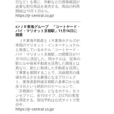
日など）を基に、年齢などの資格確認が
必要な割引商品を発売する。商品の利用
開始は10月１日から。
https://jr-central.co.jp/
👉ＪＲ東海グループ 「コートヤード・
バイ・マリオット京都駅」11月16日に
開業
ＪＲ東海不動産とＪＲ東海ホテルズが
米国のマリオット・インターナショナル
と推進しているホテル「コートヤード・
バイ・マリオット京都駅」の開業日が11
月16日に決定した。同ホテルは、従来の
駅ビルや保有不動産を活用した開発とは
異なり、新たに取得した不動産を活用し
て事業を展開することで、沿線都市の価
値を向上させる象徴となるプロジェク
ト。東海道新幹線京都駅八条東口から徒
歩３分という絶好のロケーションで、
「京都旅の『拠点』となるホテル」をコ
ンセプトに、全10タイプ、計270の客室
を用意する。宿泊予約は公式サイトで受
付中。
https://jr-central.co.jp/