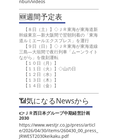
nbun/videos
🆕週間予定表
【８日（土）】◇ＪＲ東海が東海道新
幹線東京―新大阪間で翌朝到着の「東海
道ルミエールエクスプレス」を運行
【９日（日）】◇ＪＲ東海が東海道線
三島―大垣間で夜行列車「ムーンライト
ながら」を復刻運転
【１０日（月）】
【１１日（火）】◇山の日
【１２日（水）】
【１３日（木）】
【１４日（金）】
📶気になるNewsから
👉ＪＲ西日本グループ中期経営計画
2030
https://www.westjr.co.jp/press/articl
e/2026/04/30/items/260430_00_press_
JRWEST2030keikaku.pdf