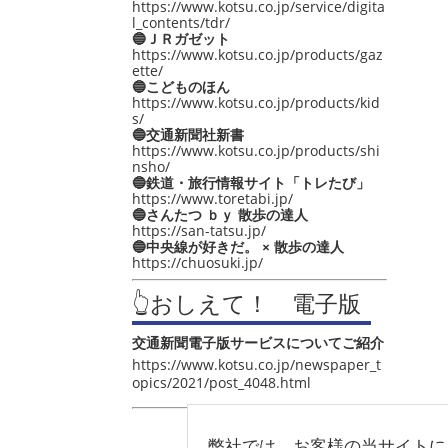
https://www.kotsu.co.jp/service/digita
l_contents/tdr/
🔵ＪＲガゼット
https://www.kotsu.co.jp/products/gaz
ette/
🔵こどものほん
https://www.kotsu.co.jp/products/kid
s/
🔵交通新聞社新書
https://www.kotsu.co.jp/products/shi
nsho/
🔵鉄道・旅行情報サイト「トレたび」
https://www.toretabi.jp/
🔵さんたつ ｂｙ 散歩の達人
https://san-tatsu.jp/
🔵中央線が好きだ。 × 散歩の達人
https://chuosuki.jp/
👆おしえて！ 電子版
交通新聞電子版サービスについてご紹介
https://www.kotsu.co.jp/newspaper_t
opics/2021/post_4048.html
弊社では、お客様の当サイトに