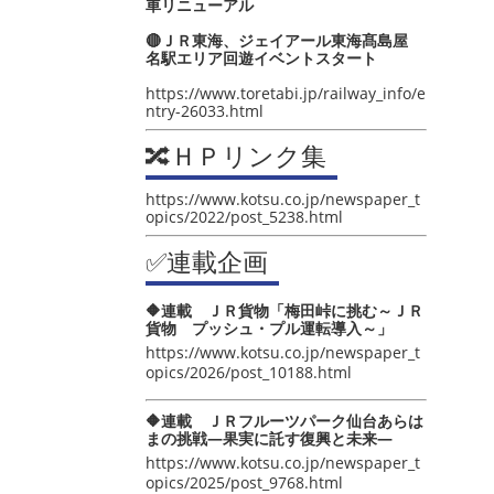
車リニューアル
🔴ＪＲ東海、ジェイアール東海髙島屋
名駅エリア回遊イベントスタート
https://www.toretabi.jp/railway_info/e
ntry-26033.html
🔀ＨＰリンク集
https://www.kotsu.co.jp/newspaper_t
opics/2022/post_5238.html
✅連載企画
🔶連載 ＪＲ貨物「梅田峠に挑む～ＪＲ
貨物 プッシュ・プル運転導入～」
https://www.kotsu.co.jp/newspaper_t
opics/2026/post_10188.html
🔶連載 ＪＲフルーツパーク仙台あらは
まの挑戦―果実に託す復興と未来―
https://www.kotsu.co.jp/newspaper_t
opics/2025/post_9768.html