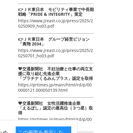
👉ＪＲ東日本 モビリティ事業で中長期
戦略「PRIDE & INTEGRITY」策定
https://www.jreast.co.jp/press/2025/2
0250909_ho03.pdf
👉ＪＲ東日本 グループ経営ビジョン
「勇翔 2034」
https://www.jreast.co.jp/press/2025/2
0250701_ho03.pdf
💖交通新聞社 不妊治療と仕事の両立支
援に取り組む先進企業
「プラチナくるみんプラス」認定を取得
https://prtimes.jp/main/html/rd/p/00
0000121.000050139.html
💖交通新聞社 女性活躍推進企業
「えるぼし」認定の最高位（３つ星）取
得
https://prtimes.jp/main/html/rd/p/00
0000105.000050139.html
ため
この画面を表示しな