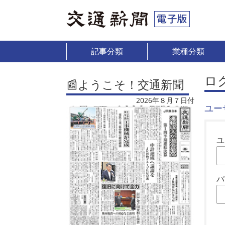
記事分類
業種分類
ロ
📰ようこそ！交通新聞
2026年８月７日付
ユー
ユ
パ