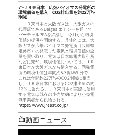
👉ＪＲ東日本 広畑バイオマス発電所の
環境価値を購入 CO2排出量を約22万㌧
削減
ＪＲ東日本と大阪ガスは、大阪ガスの
代理店であるDaigas エナジーを通じて
バーチャルPPAを締結し、今月から環境
価値の提供を開始する。具体的には、大
阪ガスが広畑バイオマス発電所（兵庫県
姫路市）の発電した電気と環境価値の全
量を買い取り、電気は日本卸電力取引所
などに売却。環境価値については、ＪＲ
東日本が大阪ガスから購入する。同発電
所の環境価値は年間約5.3億kWh分で、
これは年間約22万㌧のCO2削減に相当
し、ＪＲ東日本におけるCO2排出量の約
12％に当たる。ＪＲ東日本が実際に使用
する電気は既存の小売契約により小売電
気事業者から供給される。
https://www.jreast.co.jp/
📺動画ニュース