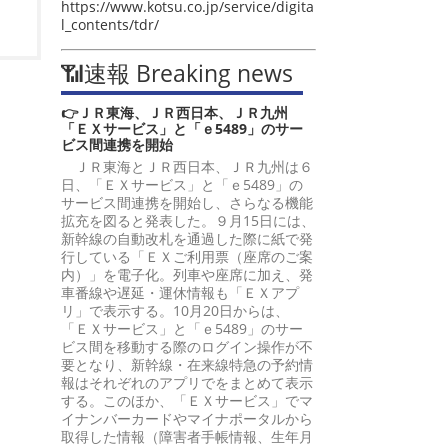
https://www.kotsu.co.jp/service/digita
l_contents/tdr/
📶速報 Breaking news
👉ＪＲ東海、ＪＲ西日本、ＪＲ九州
「ＥＸサービス」と「ｅ5489」のサー
ビス間連携を開始
ＪＲ東海とＪＲ西日本、ＪＲ九州は６
日、「ＥＸサービス」と「ｅ5489」の
サービス間連携を開始し、さらなる機能
拡充を図ると発表した。９月15日には、
新幹線の自動改札を通過した際に紙で発
行している「ＥＸご利用票（座席のご案
内）」を電子化。列車や座席に加え、発
車番線や遅延・運休情報も「ＥＸアプ
リ」で表示する。10月20日からは、
「ＥＸサービス」と「ｅ5489」のサー
ビス間を移動する際のログイン操作が不
要となり、新幹線・在来線特急の予約情
報はそれぞれのアプリでをまとめて表示
する。このほか、「ＥＸサービス」でマ
イナンバーカードやマイナポータルから
取得した情報（障害者手帳情報、生年月