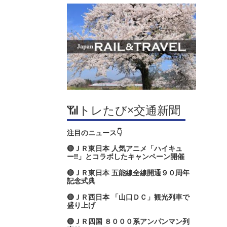
📶トレたび×交通新聞
注目のニュース👇
🔴ＪＲ東日本 人気アニメ「ハイキュ
ー‼」とコラボしたキャンペーン開催
🔴ＪＲ東日本 五能線全線開通９０周年
記念式典
🔴ＪＲ西日本 「山口ＤＣ」観光列車で
盛り上げ
🔴ＪＲ四国 ８０００系アンパンマン列