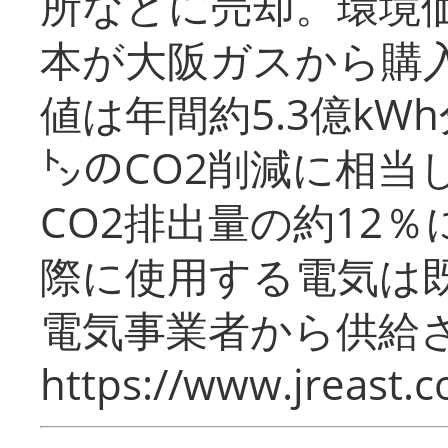
所などに売却。環境
本が大阪ガスから購
値は年間約5.3億kW
㌧のCO2削減に相当
CO2排出量の約12
際に使用する電気は
電気事業者から供給
https://www.jreast.co