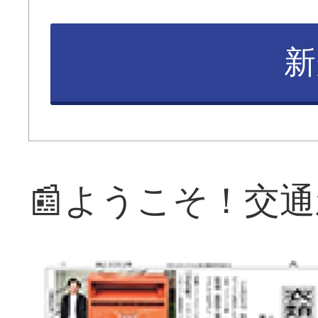
新
📰ようこそ！交