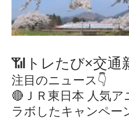
📶トレたび×交通
注目のニュース👇
🔴ＪＲ東日本 人気
ラボしたキャンペー