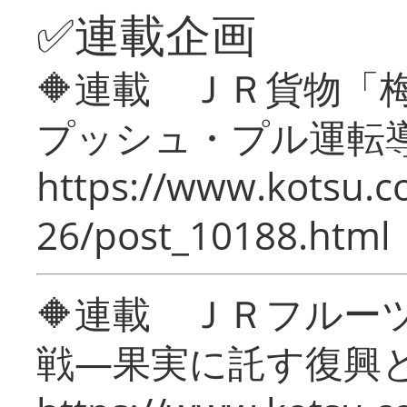
✅連載企画
🔶連載 ＪＲ貨物
プッシュ・プル運転
https://www.kotsu.c
26/post_10188.html
🔶連載 ＪＲフルー
戦―果実に託す復興