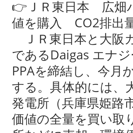
👉ＪＲ東日本 広畑
値を購入 CO2排出
ＪＲ東日本と大阪ガ
であるDaigas エ
PPAを締結し、今月
する。具体的には、
発電所（兵庫県姫路
価値の全量を買い取