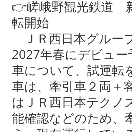
👉嵯峨野観光鉄道
転開始
ＪＲ西日本グループ
2027年春にデビュ
車について、試運転
車は、牽引車２両＋
はＪＲ西日本テクノ
能確認などのため、