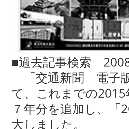
■過去記事検索 20
「交通新聞 電子版
て、これまでの201
７年分を追加し、「2
大しました