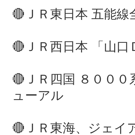
🔴ＪＲ東日本 五能
🔴ＪＲ西日本 「山
🔴ＪＲ四国 ８００
ューアル
🔴ＪＲ東海、ジェイ