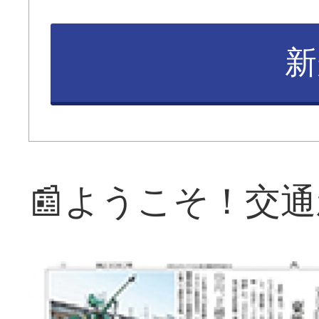
新
📰ようこそ！交