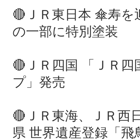
🔴ＪＲ東日本 傘寿
の一部に特別塗装
🔴ＪＲ四国 「ＪＲ
プ」発売
🔴ＪＲ東海、ＪＲ西
県 世界遺産登録「飛