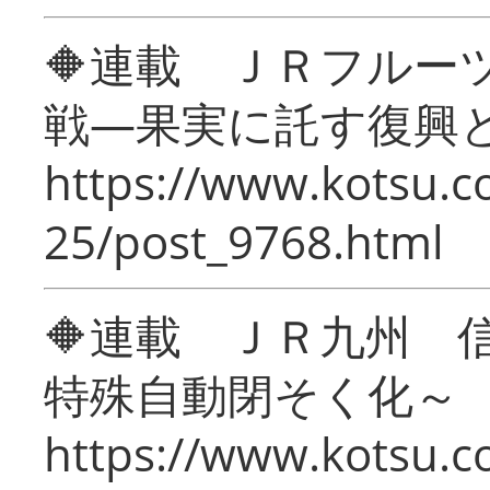
🔶連載 ＪＲフルー
戦―果実に託す復興
https://www.kotsu.c
25/post_9768.html
🔶連載 ＪＲ九州 
特殊自動閉そく化～
https://www.kotsu.c