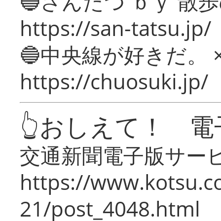
🔵さんたつ ｂｙ 散
https://san-tatsu.jp/
🔵中央線が好きだ。 
https://chuosuki.jp/
👆おしえて！ 電
交通新聞電子版サー
https://www.kotsu.c
21/post_4048.html