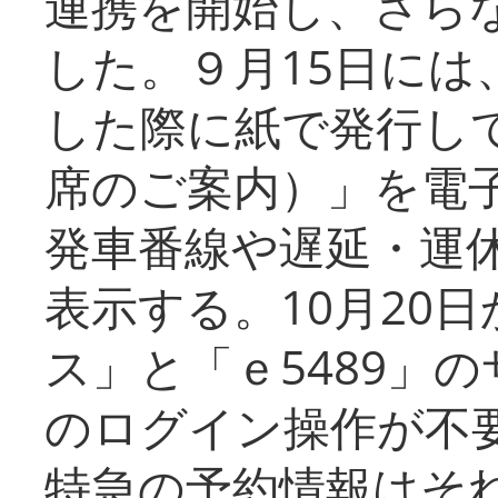
連携を開始し、さら
した。９月15日には
した際に紙で発行し
席のご案内）」を電
発車番線や遅延・運
表示する。10月20
ス」と「ｅ5489」
のログイン操作が不
特急の予約情報はそ