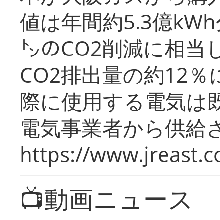
値は年間約5.3億kW
㌧のCO2削減に相当
CO2排出量の約12
際に使用する電気は
電気事業者から供給
https://www.jreast.co
📺動画ニュース