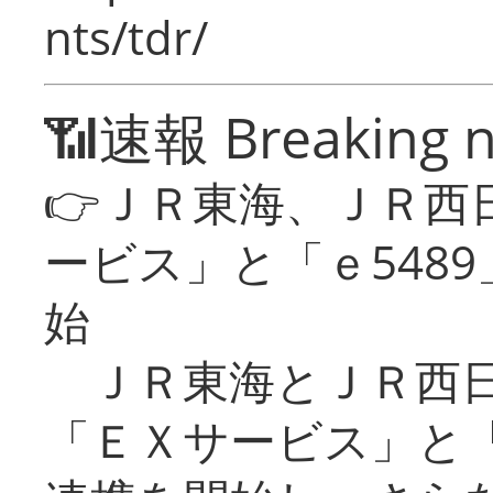
nts/tdr/
📶速報 Breaking 
👉ＪＲ東海、ＪＲ西
ービス」と「ｅ548
始
ＪＲ東海とＪＲ西日
「ＥＸサービス」と「