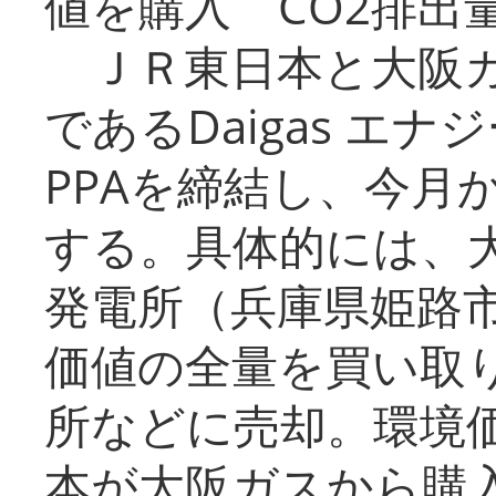
値を購入 CO2排出
ＪＲ東日本と大阪ガ
であるDaigas エ
PPAを締結し、今月
する。具体的には、
発電所（兵庫県姫路
価値の全量を買い取
所などに売却。環境
本が大阪ガスから購