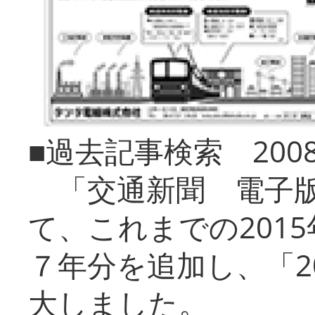
■過去記事検索 20
「交通新聞 電子版
て、これまでの201
７年分を追加し、「2
大しました