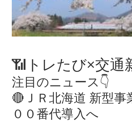
📶トレたび×交通
注目のニュース👇
🔴ＪＲ北海道 新型
００番代導入へ