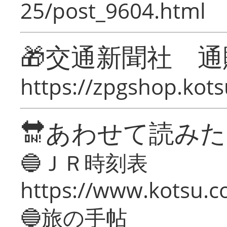
25/post_9604.html
🎁交通新聞社 通
https://zpgshop.kots
🔛あわせて読み
🔵ＪＲ時刻表
https://www.kotsu.co
🔵旅の手帖