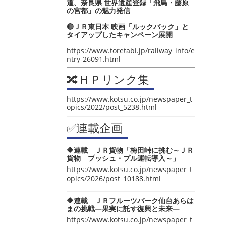
道、奈良県 世界遺産登録「飛鳥・藤原
の宮都」の魅力発信
🔴ＪＲ東日本 映画「ルックバック」と
タイアップしたキャンペーン展開
https://www.toretabi.jp/railway_info/e
ntry-26091.html
🔀ＨＰリンク集
https://www.kotsu.co.jp/newspaper_t
opics/2022/post_5238.html
✅連載企画
🔶連載 ＪＲ貨物「梅田峠に挑む～ＪＲ
貨物 プッシュ・プル運転導入～」
https://www.kotsu.co.jp/newspaper_t
opics/2026/post_10188.html
🔶連載 ＪＲフルーツパーク仙台あらは
まの挑戦―果実に託す復興と未来―
https://www.kotsu.co.jp/newspaper_t