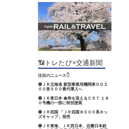
📶トレたび×交通新聞
注目のニュース👇
🔴ＪＲ北海道 新型事業用機関車ＤＤ２
００形５００番代導入へ
🔴ＪＲ東日本 傘寿を迎えるＣ５７ １８
０号機の一部に特別塗装
🔴ＪＲ四国 「ＪＲ四国８０００系キッ
ズキャップ」発売
🔴ＪＲ東海、ＪＲ西日本、近畿日本鉄