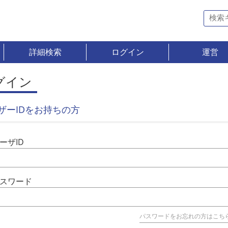
詳細検索
ログイン
運営
グイン
ザーIDをお持ちの方
ーザID
スワード
パスワードをお忘れの方はこち