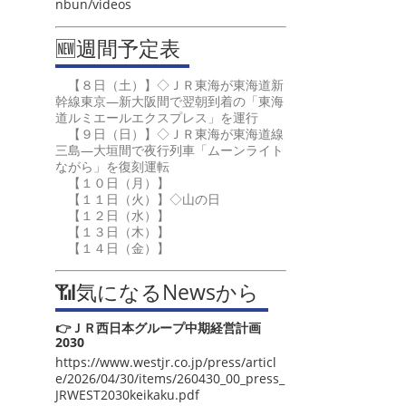
nbun/videos
🆕週間予定表
【８日（土）】◇ＪＲ東海が東海道新
幹線東京―新大阪間で翌朝到着の「東海
道ルミエールエクスプレス」を運行
【９日（日）】◇ＪＲ東海が東海道線
三島―大垣間で夜行列車「ムーンライト
ながら」を復刻運転
【１０日（月）】
【１１日（火）】◇山の日
【１２日（水）】
【１３日（木）】
【１４日（金）】
📶気になるNewsから
👉ＪＲ西日本グループ中期経営計画
2030
https://www.westjr.co.jp/press/articl
e/2026/04/30/items/260430_00_press_
JRWEST2030keikaku.pdf