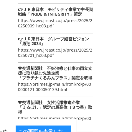
👉ＪＲ東日本 モビリティ事業で中長期
戦略「PRIDE & INTEGRITY」策定
https://www.jreast.co.jp/press/2025/2
0250909_ho03.pdf
👉ＪＲ東日本 グループ経営ビジョン
「勇翔 2034」
https://www.jreast.co.jp/press/2025/2
0250701_ho03.pdf
💖交通新聞社 不妊治療と仕事の両立支
援に取り組む先進企業
「プラチナくるみんプラス」認定を取得
https://prtimes.jp/main/html/rd/p/00
0000121.000050139.html
💖交通新聞社 女性活躍推進企業
「えるぼし」認定の最高位（３つ星）取
得
https://prtimes.jp/main/html/rd/p/00
0000105.000050139.html
ため
この画面を表示しな