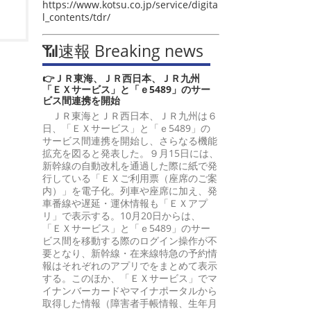
https://www.kotsu.co.jp/service/digita
l_contents/tdr/
📶速報 Breaking news
👉ＪＲ東海、ＪＲ西日本、ＪＲ九州
「ＥＸサービス」と「ｅ5489」のサー
ビス間連携を開始
ＪＲ東海とＪＲ西日本、ＪＲ九州は６
日、「ＥＸサービス」と「ｅ5489」の
サービス間連携を開始し、さらなる機能
拡充を図ると発表した。９月15日には、
新幹線の自動改札を通過した際に紙で発
行している「ＥＸご利用票（座席のご案
内）」を電子化。列車や座席に加え、発
車番線や遅延・運休情報も「ＥＸアプ
リ」で表示する。10月20日からは、
「ＥＸサービス」と「ｅ5489」のサー
ビス間を移動する際のログイン操作が不
要となり、新幹線・在来線特急の予約情
報はそれぞれのアプリでをまとめて表示
する。このほか、「ＥＸサービス」でマ
イナンバーカードやマイナポータルから
取得した情報（障害者手帳情報、生年月