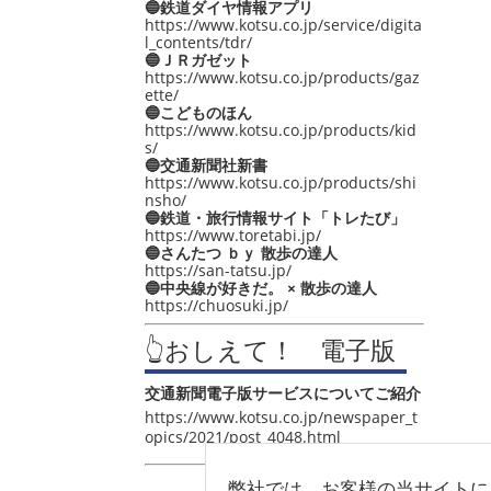
🔵鉄道ダイヤ情報アプリ
https://www.kotsu.co.jp/service/digita
l_contents/tdr/
🔵ＪＲガゼット
https://www.kotsu.co.jp/products/gaz
ette/
🔵こどものほん
https://www.kotsu.co.jp/products/kid
s/
🔵交通新聞社新書
https://www.kotsu.co.jp/products/shi
nsho/
🔵鉄道・旅行情報サイト「トレたび」
https://www.toretabi.jp/
🔵さんたつ ｂｙ 散歩の達人
https://san-tatsu.jp/
🔵中央線が好きだ。 × 散歩の達人
https://chuosuki.jp/
👆おしえて！ 電子版
交通新聞電子版サービスについてご紹介
https://www.kotsu.co.jp/newspaper_t
opics/2021/post_4048.html
弊社では、お客様の当サイトに