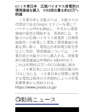
👉ＪＲ東日本 広畑バイオマス発電所の
環境価値を購入 CO2排出量を約22万㌧
削減
ＪＲ東日本と大阪ガスは、大阪ガスの
代理店であるDaigas エナジーを通じて
バーチャルPPAを締結し、今月から環境
価値の提供を開始する。具体的には、大
阪ガスが広畑バイオマス発電所（兵庫県
姫路市）の発電した電気と環境価値の全
量を買い取り、電気は日本卸電力取引所
などに売却。環境価値については、ＪＲ
東日本が大阪ガスから購入する。同発電
所の環境価値は年間約5.3億kWh分で、
これは年間約22万㌧のCO2削減に相当
し、ＪＲ東日本におけるCO2排出量の約
12％に当たる。ＪＲ東日本が実際に使用
する電気は既存の小売契約により小売電
気事業者から供給される。
https://www.jreast.co.jp/
📺動画ニュース