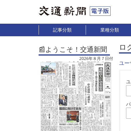
記事分類
業種分類
ロ
📰ようこそ！交通新聞
2026年８月７日付
ユー
ユ
パ