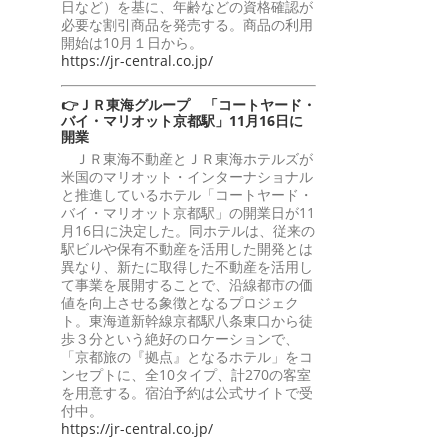
日など）を基に、年齢などの資格確認が
必要な割引商品を発売する。商品の利用
開始は10月１日から。
https://jr-central.co.jp/
👉ＪＲ東海グループ 「コートヤード・
バイ・マリオット京都駅」11月16日に
開業
ＪＲ東海不動産とＪＲ東海ホテルズが
米国のマリオット・インターナショナル
と推進しているホテル「コートヤード・
バイ・マリオット京都駅」の開業日が11
月16日に決定した。同ホテルは、従来の
駅ビルや保有不動産を活用した開発とは
異なり、新たに取得した不動産を活用し
て事業を展開することで、沿線都市の価
値を向上させる象徴となるプロジェク
ト。東海道新幹線京都駅八条東口から徒
歩３分という絶好のロケーションで、
「京都旅の『拠点』となるホテル」をコ
ンセプトに、全10タイプ、計270の客室
を用意する。宿泊予約は公式サイトで受
付中。
https://jr-central.co.jp/