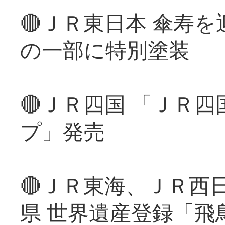
🔴ＪＲ東日本 傘寿
の一部に特別塗装
🔴ＪＲ四国 「ＪＲ
プ」発売
🔴ＪＲ東海、ＪＲ西
県 世界遺産登録「飛