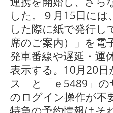
連携を開始し、さら
した。９月15日には
した際に紙で発行し
席のご案内）」を電
発車番線や遅延・運
表示する。10月20
ス」と「ｅ5489」
のログイン操作が不
特急の予約情報はそ