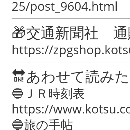
25/post_9604.html
🎁交通新聞社 通
https://zpgshop.kots
🔛あわせて読み
🔵ＪＲ時刻表
https://www.kotsu.co
🔵旅の手帖