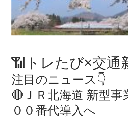
📶トレたび×交通
注目のニュース👇
🔴ＪＲ北海道 新型
００番代導入へ