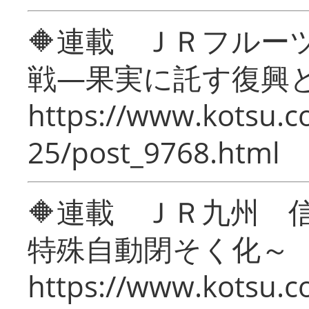
🔶連載 ＪＲフルー
戦―果実に託す復興
https://www.kotsu.c
25/post_9768.html
🔶連載 ＪＲ九州 
特殊自動閉そく化～
https://www.kotsu.c