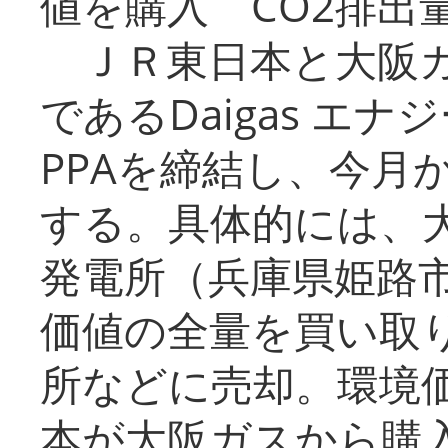
値を購入 CO2排出
ＪＲ東日本と大阪ガ
であるDaigas エ
PPAを締結し、今月
する。具体的には、
発電所（兵庫県姫路
価値の全量を買い取
所などに売却。環境
本が大阪ガスから購