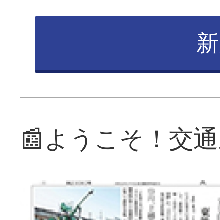
新
📰ようこそ！交