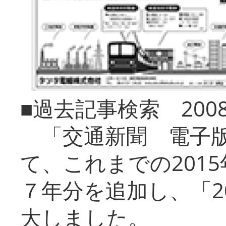
■過去記事検索 20
「交通新聞 電子版
て、これまでの201
７年分を追加し、「2
大しました