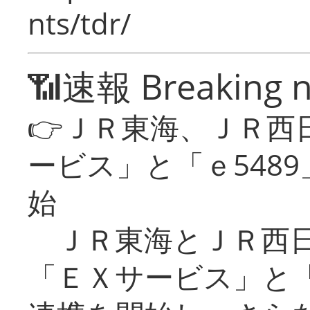
nts/tdr/
📶速報 Breaking 
👉ＪＲ東海、ＪＲ西
ービス」と「ｅ548
始
ＪＲ東海とＪＲ西日
「ＥＸサービス」と「