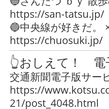
🔵さんたつ ｂｙ 散
https://san-tatsu.jp/
🔵中央線が好きだ。 
https://chuosuki.jp/
👆おしえて！ 電
交通新聞電子版サー
https://www.kotsu.c
21/post_4048.html