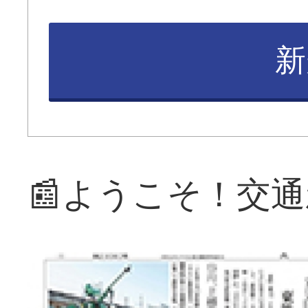
新
📰ようこそ！交