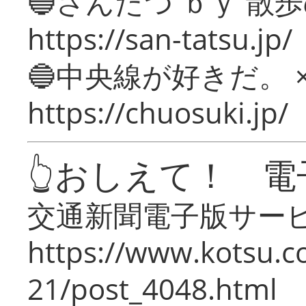
🔵さんたつ ｂｙ 散
https://san-tatsu.jp/
🔵中央線が好きだ。 
https://chuosuki.jp/
👆おしえて！ 電
交通新聞電子版サー
https://www.kotsu.c
21/post_4048.html