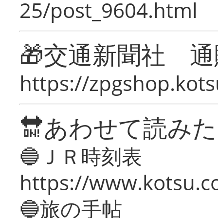
25/post_9604.html
🎁交通新聞社 通
https://zpgshop.kots
🔛あわせて読み
🔵ＪＲ時刻表
https://www.kotsu.co
🔵旅の手帖