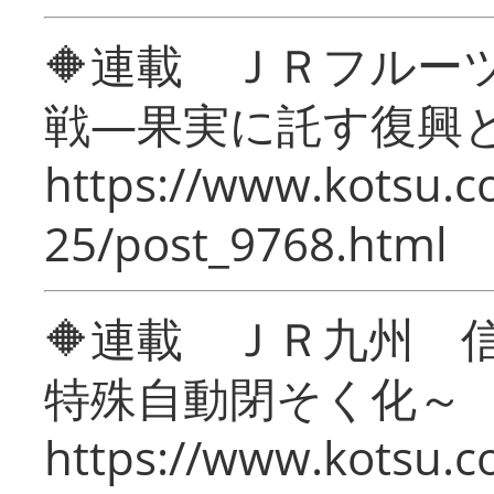
🔶連載 ＪＲフルー
戦―果実に託す復興
https://www.kotsu.c
25/post_9768.html
🔶連載 ＪＲ九州 
特殊自動閉そく化～
https://www.kotsu.c