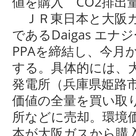
値を購入 CO2排出
ＪＲ東日本と大阪ガ
であるDaigas エ
PPAを締結し、今月
する。具体的には、
発電所（兵庫県姫路
価値の全量を買い取
所などに売却。環境
本が大阪ガスから購