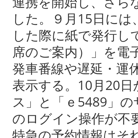
連携を開始し、さら
した。９月15日には
した際に紙で発行し
席のご案内）」を電
発車番線や遅延・運
表示する。10月20
ス」と「ｅ5489」
のログイン操作が不
特急の予約情報はそ