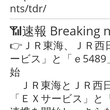
nts/tdr/
📶速報 Breaking 
👉ＪＲ東海、ＪＲ西
ービス」と「ｅ548
始
ＪＲ東海とＪＲ西日
「ＥＸサービス」と「