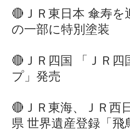
🔴ＪＲ東日本 傘寿
の一部に特別塗装
🔴ＪＲ四国 「ＪＲ
プ」発売
🔴ＪＲ東海、ＪＲ西
県 世界遺産登録「飛