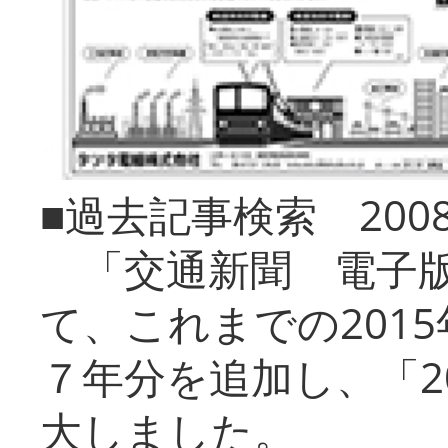
■過去記事検索 20
「交通新聞 電子版
て、これまでの201
７年分を追加し、「2
大しました