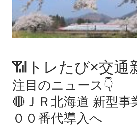
📶トレたび×交通
注目のニュース👇
🔴ＪＲ北海道 新型
００番代導入へ