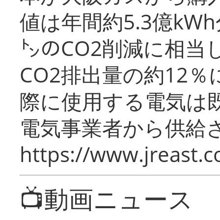
値は年間約5.3億kW
㌧のCO2削減に相当
CO2排出量の約12
際に使用する電気は
電気事業者から供給
https://www.jreast.co
📺動画ニュース