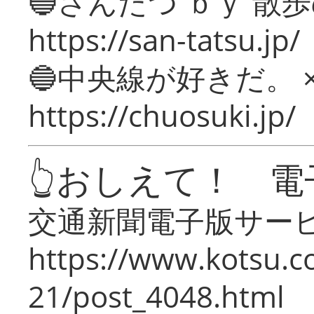
🔵さんたつ ｂｙ 散
https://san-tatsu.jp/
🔵中央線が好きだ。 
https://chuosuki.jp/
👆おしえて！ 電
交通新聞電子版サー
https://www.kotsu.c
21/post_4048.html