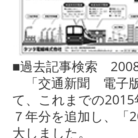
■過去記事検索 20
「交通新聞 電子版
て、これまでの201
７年分を追加し、「2
大しました