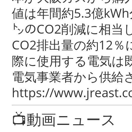
値は年間約5.3億kW
㌧のCO2削減に相当
CO2排出量の約12
際に使用する電気は
電気事業者から供給
https://www.jreast.co
📺動画ニュース