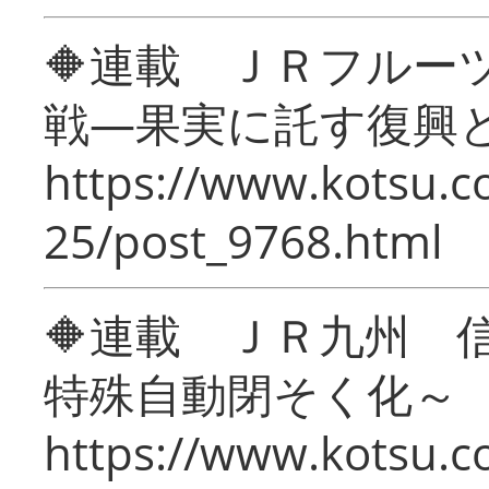
🔶連載 ＪＲフルー
戦―果実に託す復興
https://www.kotsu.c
25/post_9768.html
🔶連載 ＪＲ九州 
特殊自動閉そく化～
https://www.kotsu.c