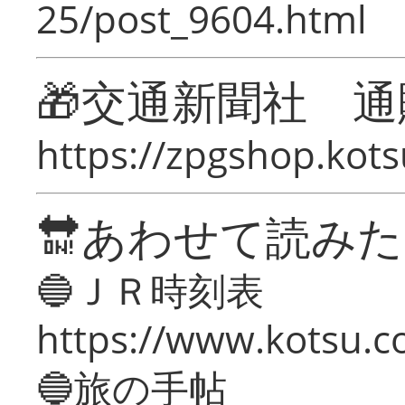
25/post_9604.html
🎁交通新聞社 通
https://zpgshop.kots
🔛あわせて読み
🔵ＪＲ時刻表
https://www.kotsu.co
🔵旅の手帖