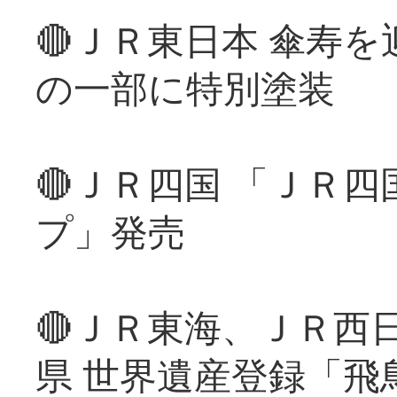
🔴ＪＲ東日本 傘寿
の一部に特別塗装
🔴ＪＲ四国 「ＪＲ
プ」発売
🔴ＪＲ東海、ＪＲ西
県 世界遺産登録「飛