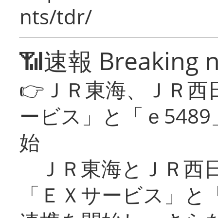
nts/tdr/
📶速報 Breaking 
👉ＪＲ東海、ＪＲ西
ービス」と「ｅ548
始
ＪＲ東海とＪＲ西日
「ＥＸサービス」と「