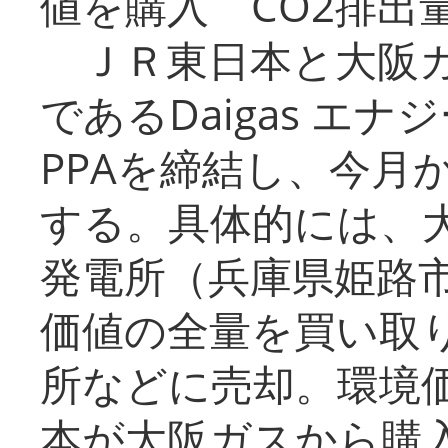
値を購入 CO2排出
ＪＲ東日本と大阪ガ
であるDaigas エ
PPAを締結し、今月
する。具体的には、
発電所（兵庫県姫路
価値の全量を買い取
所などに売却。環境
本が大阪ガスから購