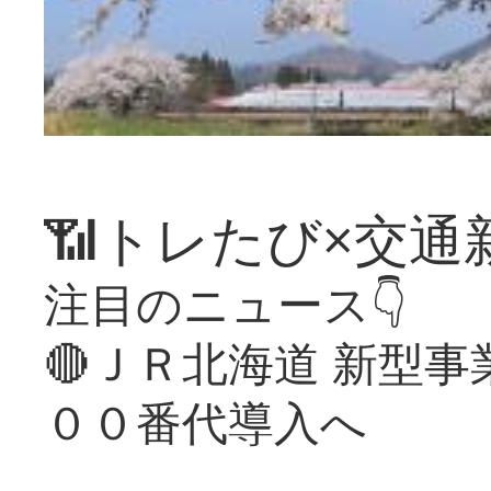
📶トレたび×交通
注目のニュース👇
🔴ＪＲ北海道 新型
００番代導入へ