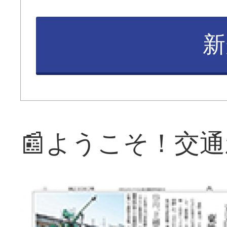
新
📰ようこそ！交