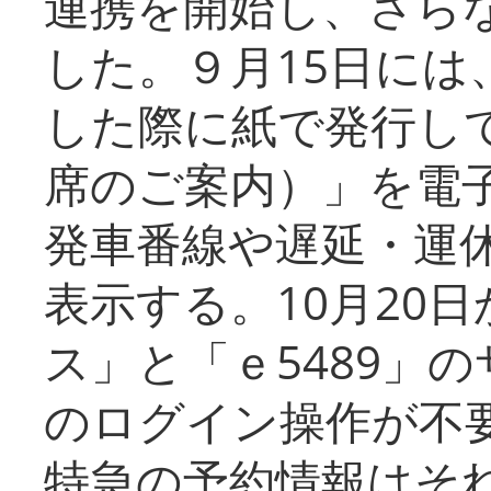
連携を開始し、さら
した。９月15日には
した際に紙で発行し
席のご案内）」を電
発車番線や遅延・運
表示する。10月20
ス」と「ｅ5489」
のログイン操作が不
特急の予約情報はそ