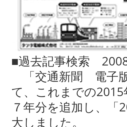
■過去記事検索 20
「交通新聞 電子版
て、これまでの201
７年分を追加し、「2
大しました