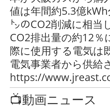
値は年間約5.3億kW
㌧のCO2削減に相当
CO2排出量の約12
際に使用する電気は
電気事業者から供給
https://www.jreast.co
📺動画ニュース