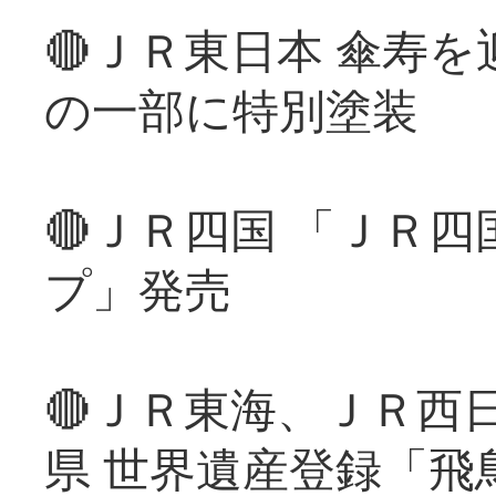
🔴ＪＲ東日本 傘寿
の一部に特別塗装
🔴ＪＲ四国 「ＪＲ
プ」発売
🔴ＪＲ東海、ＪＲ西
県 世界遺産登録「飛