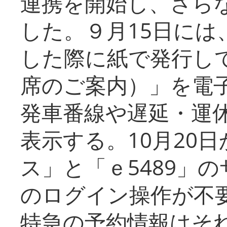
連携を開始し、さら
した。９月15日には
した際に紙で発行し
席のご案内）」を電
発車番線や遅延・運
表示する。10月20
ス」と「ｅ5489」
のログイン操作が不
特急の予約情報はそ