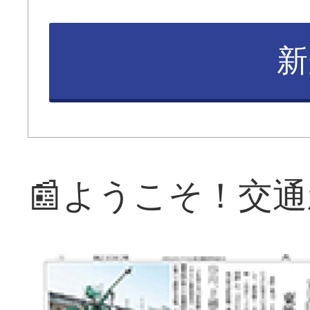
新
📰ようこそ！交