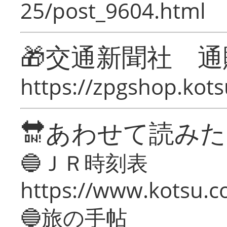
25/post_9604.html
🎁交通新聞社 通
https://zpgshop.kots
🔛あわせて読み
🔵ＪＲ時刻表
https://www.kotsu.co
🔵旅の手帖