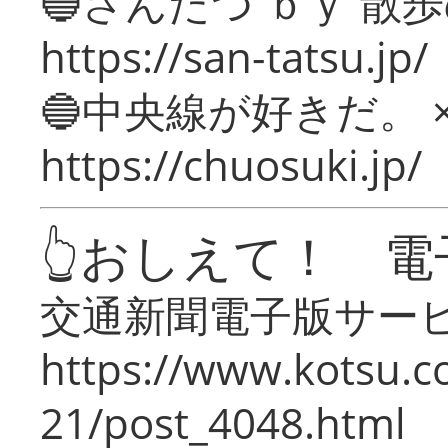
🔵さんたつ ｂｙ 散
https://san-tatsu.jp/
🔵中央線が好きだ。 
https://chuosuki.jp/
👆おしえて！ 電
交通新聞電子版サー
https://www.kotsu.c
21/post_4048.html