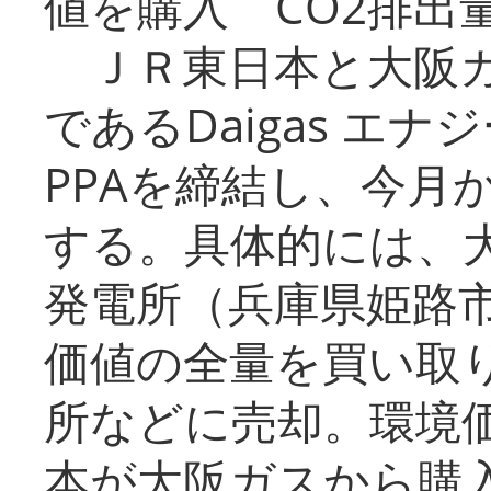
値を購入 CO2排出
ＪＲ東日本と大阪ガ
であるDaigas エ
PPAを締結し、今月
する。具体的には、
発電所（兵庫県姫路
価値の全量を買い取
所などに売却。環境
本が大阪ガスから購