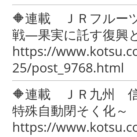
🔶連載 ＪＲフルー
戦―果実に託す復興
https://www.kotsu.c
25/post_9768.html
🔶連載 ＪＲ九州 
特殊自動閉そく化～
https://www.kotsu.c