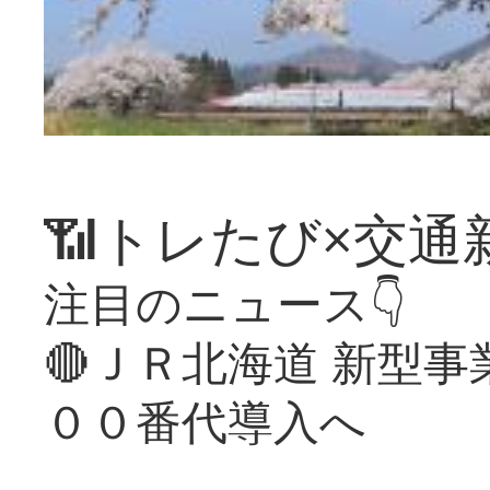
📶トレたび×交通
注目のニュース👇
🔴ＪＲ北海道 新型
００番代導入へ