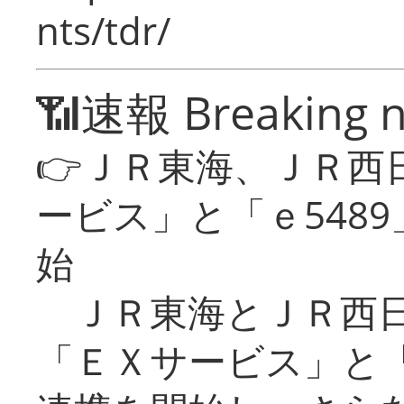
nts/tdr/
📶速報 Breaking 
👉ＪＲ東海、ＪＲ西
ービス」と「ｅ548
始
ＪＲ東海とＪＲ西日
「ＥＸサービス」と「