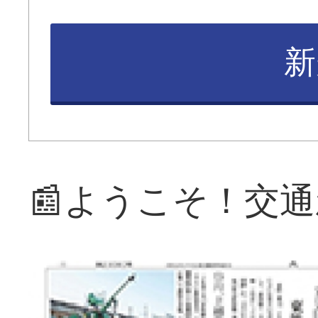
新
📰ようこそ！交