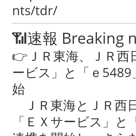
nts/tdr/
📶速報 Breaking 
👉ＪＲ東海、ＪＲ西
ービス」と「ｅ548
始
ＪＲ東海とＪＲ西日
「ＥＸサービス」と「