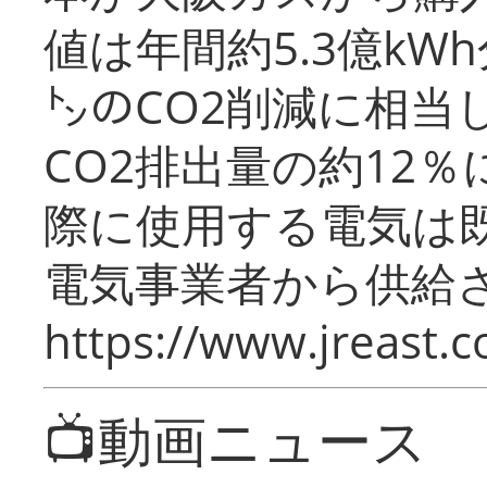
値は年間約5.3億kW
㌧のCO2削減に相当
CO2排出量の約12
際に使用する電気は
電気事業者から供給
https://www.jreast.co
📺動画ニュース