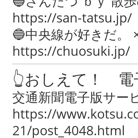
🔵さんたつ ｂｙ 散
https://san-tatsu.jp/
🔵中央線が好きだ。 
https://chuosuki.jp/
👆おしえて！ 電
交通新聞電子版サー
https://www.kotsu.c
21/post_4048.html