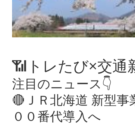
📶トレたび×交通
注目のニュース👇
🔴ＪＲ北海道 新型
００番代導入へ