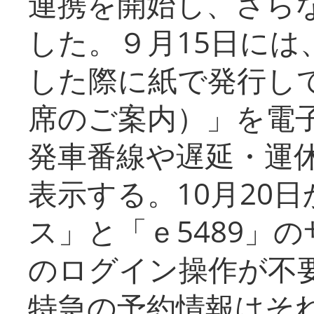
連携を開始し、さら
した。９月15日には
した際に紙で発行し
席のご案内）」を電
発車番線や遅延・運
表示する。10月20
ス」と「ｅ5489」
のログイン操作が不
特急の予約情報はそ