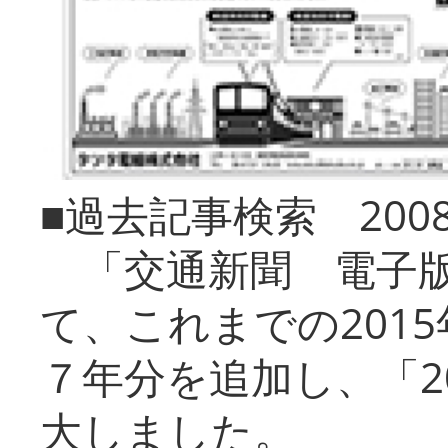
■過去記事検索 20
「交通新聞 電子版
て、これまでの201
７年分を追加し、「2
大しました