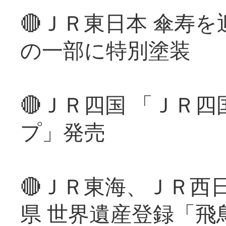
🔴ＪＲ東日本 傘寿
の一部に特別塗装
🔴ＪＲ四国 「ＪＲ
プ」発売
🔴ＪＲ東海、ＪＲ西
県 世界遺産登録「飛