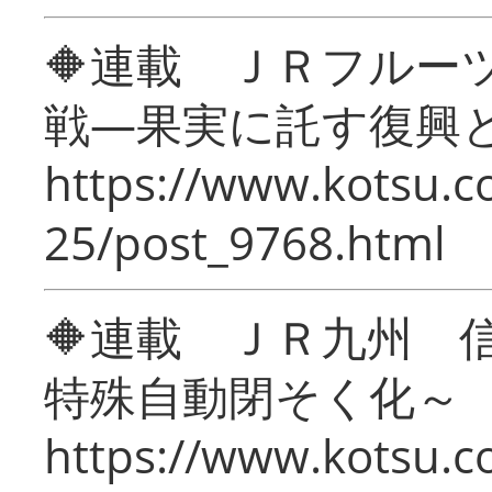
🔶連載 ＪＲフルー
戦―果実に託す復興
https://www.kotsu.c
25/post_9768.html
🔶連載 ＪＲ九州 
特殊自動閉そく化～
https://www.kotsu.c