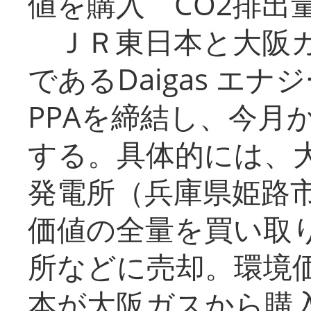
値を購入 CO2排出
ＪＲ東日本と大阪ガ
であるDaigas エ
PPAを締結し、今月
する。具体的には、
発電所（兵庫県姫路
価値の全量を買い取
所などに売却。環境
本が大阪ガスから購