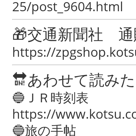
25/post_9604.html
🎁交通新聞社 通
https://zpgshop.kots
🔛あわせて読み
🔵ＪＲ時刻表
https://www.kotsu.co
🔵旅の手帖