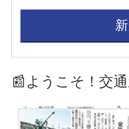
新
📰ようこそ！交