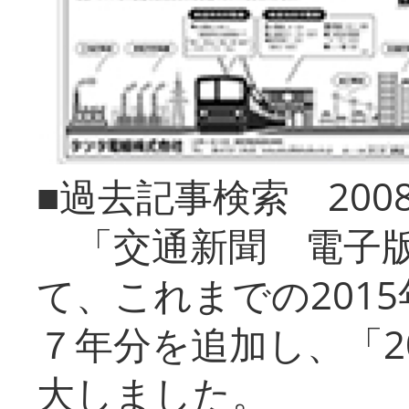
■過去記事検索 20
「交通新聞 電子版
て、これまでの201
７年分を追加し、「2
大しました