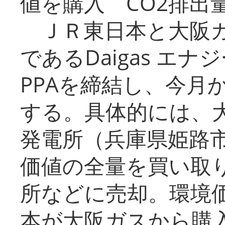
値を購入 CO2排出
ＪＲ東日本と大阪ガ
であるDaigas エ
PPAを締結し、今月
する。具体的には、
発電所（兵庫県姫路
価値の全量を買い取
所などに売却。環境
本が大阪ガスから購