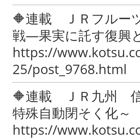
🔶連載 ＪＲフルー
戦―果実に託す復興
https://www.kotsu.c
25/post_9768.html
🔶連載 ＪＲ九州 
特殊自動閉そく化～
https://www.kotsu.c