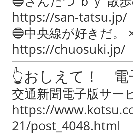
🔵さんたつ ｂｙ 散
https://san-tatsu.jp/
🔵中央線が好きだ。 
https://chuosuki.jp/
👆おしえて！ 電
交通新聞電子版サー
https://www.kotsu.c
21/post_4048.html