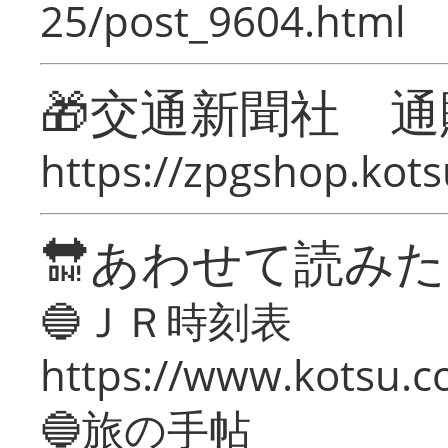
25/post_9604.html
🎁交通新聞社 通
https://zpgshop.kots
🔛あわせて読み
🔵ＪＲ時刻表
https://www.kotsu.co
🔵旅の手帖