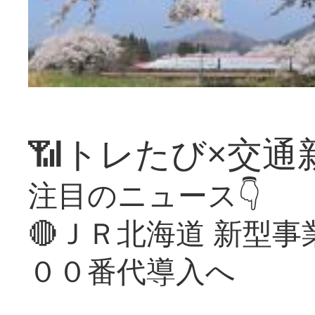
📶トレたび×交通
注目のニュース👇
🔴ＪＲ北海道 新型
００番代導入へ