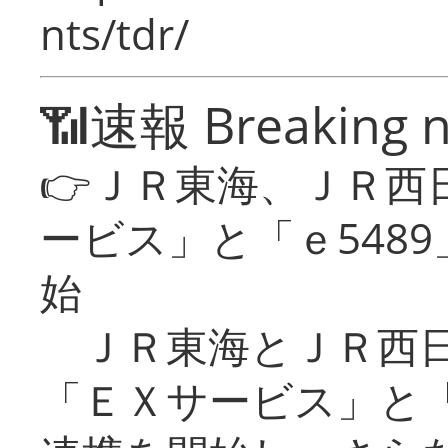
nts/tdr/
📶速報 Breaking 
👉ＪＲ東海、ＪＲ西
ービス」と「ｅ548
始
ＪＲ東海とＪＲ西日
「ＥＸサービス」と「