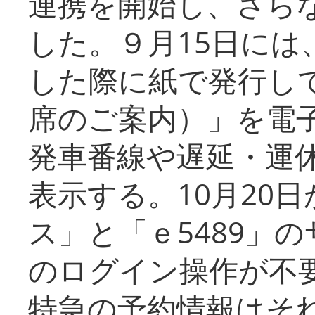
連携を開始し、さら
した。９月15日には
した際に紙で発行し
席のご案内）」を電
発車番線や遅延・運
表示する。10月20
ス」と「ｅ5489」
のログイン操作が不
特急の予約情報はそ