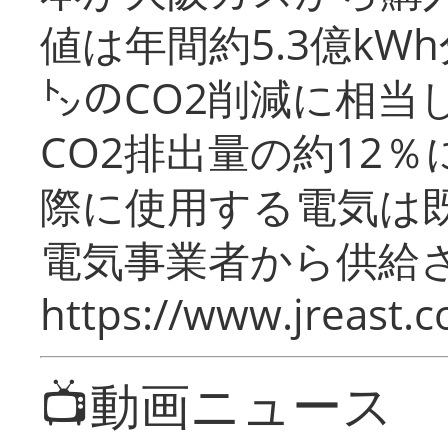
値は年間約5.3億kW
㌧のCO2削減に相当
CO2排出量の約12
際に使用する電気は
電気事業者から供給
https://www.jreast.co
📺動画ニュース