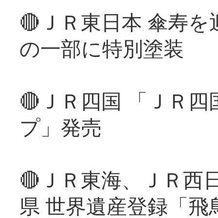
🔴ＪＲ東日本 傘寿
の一部に特別塗装
🔴ＪＲ四国 「ＪＲ
プ」発売
🔴ＪＲ東海、ＪＲ西
県 世界遺産登録「飛