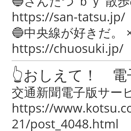
🔵さんたつ ｂｙ 散
https://san-tatsu.jp/
🔵中央線が好きだ。 
https://chuosuki.jp/
👆おしえて！ 電
交通新聞電子版サー
https://www.kotsu.c
21/post_4048.html