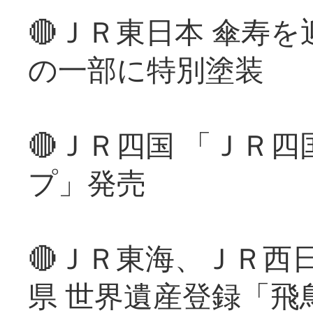
🔴ＪＲ東日本 傘寿
の一部に特別塗装
🔴ＪＲ四国 「ＪＲ
プ」発売
🔴ＪＲ東海、ＪＲ西
県 世界遺産登録「飛