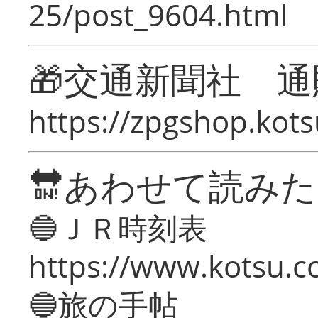
25/post_9604.html
🎁交通新聞社 通
https://zpgshop.kots
🔛あわせて読み
🔵ＪＲ時刻表
https://www.kotsu.co
🔵旅の手帖