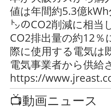
値は年間約5.3億kW
㌧のCO2削減に相当
CO2排出量の約12
際に使用する電気は
電気事業者から供給
https://www.jreast.co
📺動画ニュース