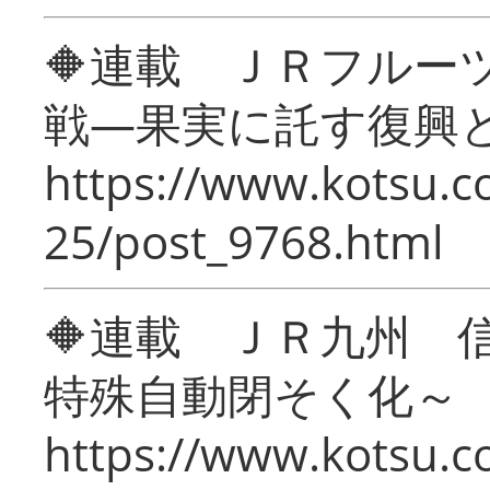
🔶連載 ＪＲフルー
戦―果実に託す復興
https://www.kotsu.c
25/post_9768.html
🔶連載 ＪＲ九州 
特殊自動閉そく化～
https://www.kotsu.c