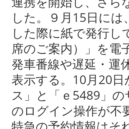
連携を開始し、さら
した。９月15日には
した際に紙で発行し
席のご案内）」を電
発車番線や遅延・運
表示する。10月20
ス」と「ｅ5489」
のログイン操作が不
特急の予約情報はそ