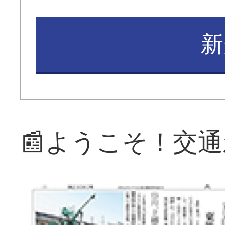
新
📰ようこそ！交