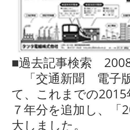
■過去記事検索 20
「交通新聞 電子版
て、これまでの201
７年分を追加し、「2
大しました