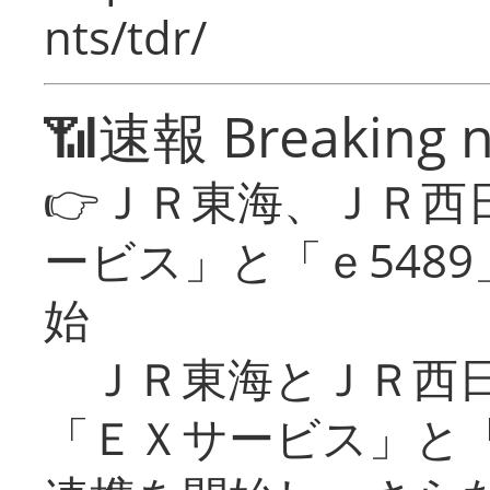
nts/tdr/
📶速報 Breaking 
👉ＪＲ東海、ＪＲ西
ービス」と「ｅ548
始
ＪＲ東海とＪＲ西日
「ＥＸサービス」と「