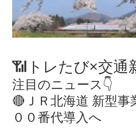
📶トレたび×交通
注目のニュース👇
🔴ＪＲ北海道 新型
００番代導入へ