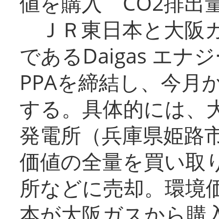
値を購入 CO2排出
ＪＲ東日本と大阪ガ
であるDaigas エ
PPAを締結し、今月
する。具体的には、
発電所（兵庫県姫路
価値の全量を買い取
所などに売却。環境
本が大阪ガスから購