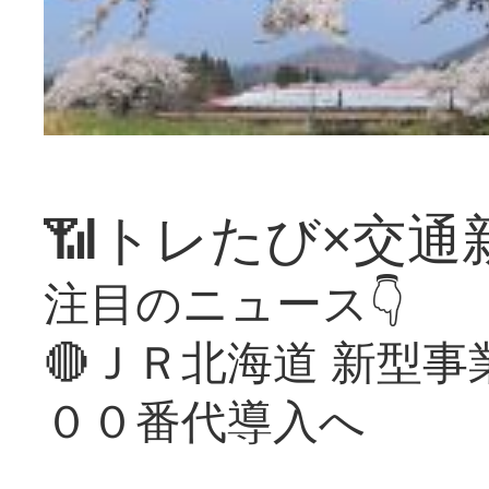
📶トレたび×交通
注目のニュース👇
🔴ＪＲ北海道 新型
００番代導入へ