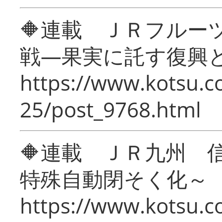
🔶連載 ＪＲフルー
戦―果実に託す復興
https://www.kotsu.c
25/post_9768.html
🔶連載 ＪＲ九州 
特殊自動閉そく化～
https://www.kotsu.c