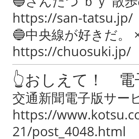
🔵さんたつ ｂｙ 散
https://san-tatsu.jp/
🔵中央線が好きだ。 
https://chuosuki.jp/
👆おしえて！ 電
交通新聞電子版サー
https://www.kotsu.c
21/post_4048.html