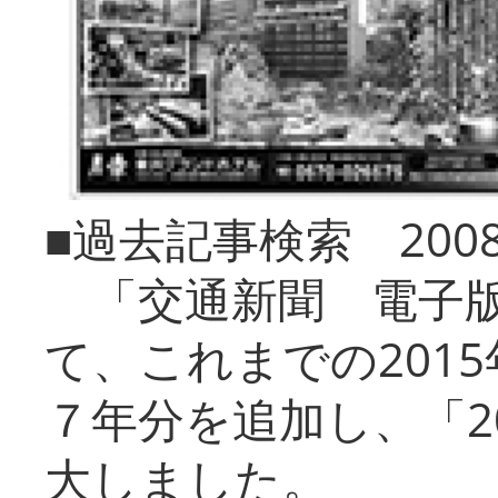
■過去記事検索 20
「交通新聞 電子版
て、これまでの201
７年分を追加し、「2
大しました