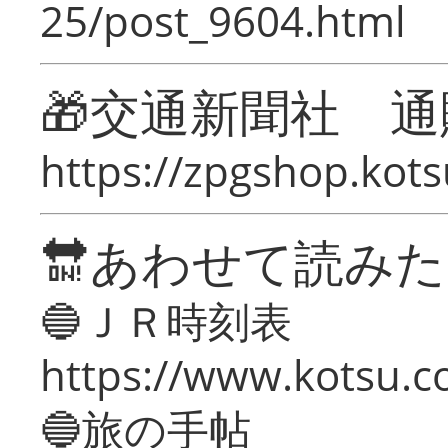
25/post_9604.html
🎁交通新聞社 通
https://zpgshop.kots
🔛あわせて読み
🔵ＪＲ時刻表
https://www.kotsu.co
🔵旅の手帖