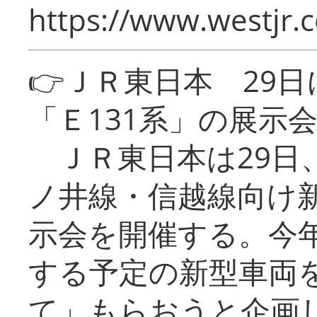
https://www.westjr.c
👉ＪＲ東日本 29
「Ｅ131系」の展示
ＪＲ東日本は29日
ノ井線・信越線向け新
示会を開催する。今
する予定の新型車両
て」もらおうと企画し