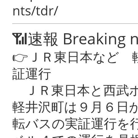
nts/tdr/
📶速報 Breaking 
👉ＪＲ東日本など 
証運行
ＪＲ東日本と西武ホ
軽井沢町は９月６日か
転バスの実証運行を