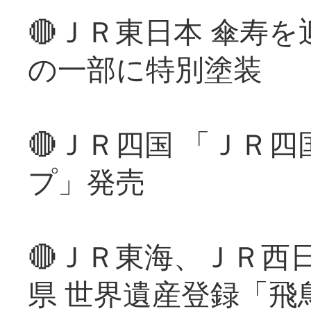
🔴ＪＲ東日本 傘寿
の一部に特別塗装
🔴ＪＲ四国 「ＪＲ
プ」発売
🔴ＪＲ東海、ＪＲ西
県 世界遺産登録「飛