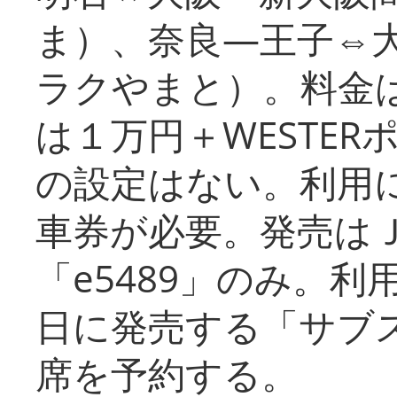
ま）、奈良―王子⇔
ラクやまと）。料金
は１万円＋WESTER
の設定はない。利用
車券が必要。発売は
「e5489」のみ。
日に発売する「サブ
席を予約する。