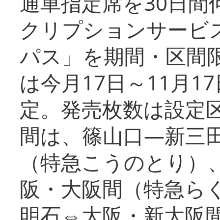
通車指定席を30日間
クリプションサービス
パス」を期間・区間
は今月17日～11月
定。発売枚数は設定
間は、篠山口―新三
（特急こうのとり）
阪・大阪間（特急ら
明石⇔大阪・新大阪