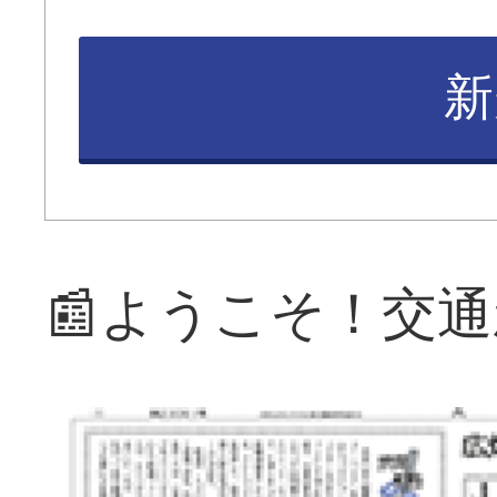
新
📰ようこそ！交