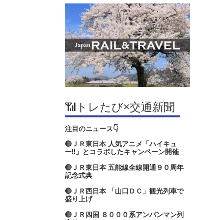
📶トレたび×交通新聞
注目のニュース👇
🔴ＪＲ東日本 人気アニメ「ハイキュ
ー‼」とコラボしたキャンペーン開催
🔴ＪＲ東日本 五能線全線開通９０周年
記念式典
🔴ＪＲ西日本 「山口ＤＣ」観光列車で
盛り上げ
🔴ＪＲ四国 ８０００系アンパンマン列