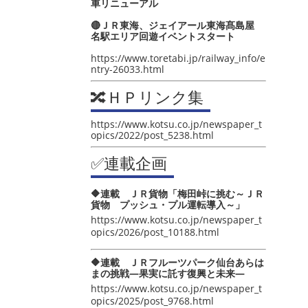
車リニューアル
🔴ＪＲ東海、ジェイアール東海髙島屋
名駅エリア回遊イベントスタート
https://www.toretabi.jp/railway_info/e
ntry-26033.html
🔀ＨＰリンク集
https://www.kotsu.co.jp/newspaper_t
opics/2022/post_5238.html
✅連載企画
🔶連載 ＪＲ貨物「梅田峠に挑む～ＪＲ
貨物 プッシュ・プル運転導入～」
https://www.kotsu.co.jp/newspaper_t
opics/2026/post_10188.html
🔶連載 ＪＲフルーツパーク仙台あらは
まの挑戦―果実に託す復興と未来―
https://www.kotsu.co.jp/newspaper_t
opics/2025/post_9768.html