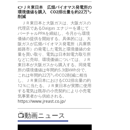
👉ＪＲ東日本 広畑バイオマス発電所の
環境価値を購入 CO2排出量を約22万㌧
削減
ＪＲ東日本と大阪ガスは、大阪ガスの
代理店であるDaigas エナジーを通じて
バーチャルPPAを締結し、今月から環境
価値の提供を開始する。具体的には、大
阪ガスが広畑バイオマス発電所（兵庫県
姫路市）の発電した電気と環境価値の全
量を買い取り、電気は日本卸電力取引所
などに売却。環境価値については、ＪＲ
東日本が大阪ガスから購入する。同発電
所の環境価値は年間約5.3億kWh分で、
これは年間約22万㌧のCO2削減に相当
し、ＪＲ東日本におけるCO2排出量の約
12％に当たる。ＪＲ東日本が実際に使用
する電気は既存の小売契約により小売電
気事業者から供給される。
https://www.jreast.co.jp/
📺動画ニュース