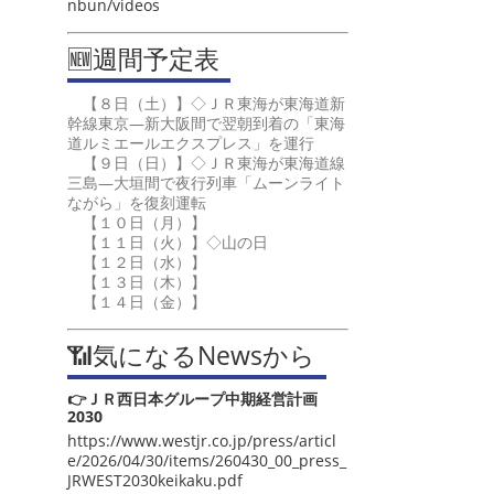
nbun/videos
🆕週間予定表
【８日（土）】◇ＪＲ東海が東海道新
幹線東京―新大阪間で翌朝到着の「東海
道ルミエールエクスプレス」を運行
【９日（日）】◇ＪＲ東海が東海道線
三島―大垣間で夜行列車「ムーンライト
ながら」を復刻運転
【１０日（月）】
【１１日（火）】◇山の日
【１２日（水）】
【１３日（木）】
【１４日（金）】
📶気になるNewsから
👉ＪＲ西日本グループ中期経営計画
2030
https://www.westjr.co.jp/press/articl
e/2026/04/30/items/260430_00_press_
JRWEST2030keikaku.pdf