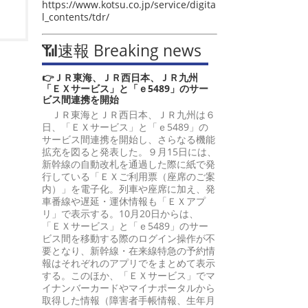
https://www.kotsu.co.jp/service/digita
l_contents/tdr/
📶速報 Breaking news
👉ＪＲ東海、ＪＲ西日本、ＪＲ九州
「ＥＸサービス」と「ｅ5489」のサー
ビス間連携を開始
ＪＲ東海とＪＲ西日本、ＪＲ九州は６
日、「ＥＸサービス」と「ｅ5489」の
サービス間連携を開始し、さらなる機能
拡充を図ると発表した。９月15日には、
新幹線の自動改札を通過した際に紙で発
行している「ＥＸご利用票（座席のご案
内）」を電子化。列車や座席に加え、発
車番線や遅延・運休情報も「ＥＸアプ
リ」で表示する。10月20日からは、
「ＥＸサービス」と「ｅ5489」のサー
ビス間を移動する際のログイン操作が不
要となり、新幹線・在来線特急の予約情
報はそれぞれのアプリでをまとめて表示
する。このほか、「ＥＸサービス」でマ
イナンバーカードやマイナポータルから
取得した情報（障害者手帳情報、生年月