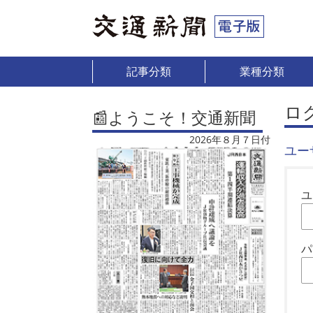
記事分類
業種分類
ロ
📰ようこそ！交通新聞
2026年８月７日付
ユー
ユ
パ