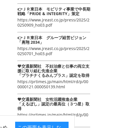
👉ＪＲ東日本 モビリティ事業で中長期
戦略「PRIDE & INTEGRITY」策定
https://www.jreast.co.jp/press/2025/2
0250909_ho03.pdf
👉ＪＲ東日本 グループ経営ビジョン
「勇翔 2034」
https://www.jreast.co.jp/press/2025/2
0250701_ho03.pdf
💖交通新聞社 不妊治療と仕事の両立支
援に取り組む先進企業
「プラチナくるみんプラス」認定を取得
https://prtimes.jp/main/html/rd/p/00
0000121.000050139.html
💖交通新聞社 女性活躍推進企業
「えるぼし」認定の最高位（３つ星）取
得
https://prtimes.jp/main/html/rd/p/00
0000105.000050139.html
ため
この画面を表示しな