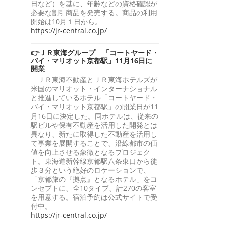
日など）を基に、年齢などの資格確認が
必要な割引商品を発売する。商品の利用
開始は10月１日から。
https://jr-central.co.jp/
👉ＪＲ東海グループ 「コートヤード・
バイ・マリオット京都駅」11月16日に
開業
ＪＲ東海不動産とＪＲ東海ホテルズが
米国のマリオット・インターナショナル
と推進しているホテル「コートヤード・
バイ・マリオット京都駅」の開業日が11
月16日に決定した。同ホテルは、従来の
駅ビルや保有不動産を活用した開発とは
異なり、新たに取得した不動産を活用し
て事業を展開することで、沿線都市の価
値を向上させる象徴となるプロジェク
ト。東海道新幹線京都駅八条東口から徒
歩３分という絶好のロケーションで、
「京都旅の『拠点』となるホテル」をコ
ンセプトに、全10タイプ、計270の客室
を用意する。宿泊予約は公式サイトで受
付中。
https://jr-central.co.jp/