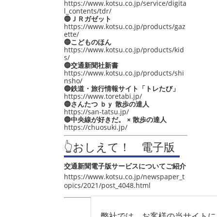
https://www.kotsu.co.jp/service/digita
l_contents/tdr/
🔵ＪＲガゼット
https://www.kotsu.co.jp/products/gaz
ette/
🔵こどものほん
https://www.kotsu.co.jp/products/kid
s/
🔵交通新聞社新書
https://www.kotsu.co.jp/products/shi
nsho/
🔵鉄道・旅行情報サイト「トレたび」
https://www.toretabi.jp/
🔵さんたつ ｂｙ 散歩の達人
https://san-tatsu.jp/
🔵中央線が好きだ。 × 散歩の達人
https://chuosuki.jp/
👆おしえて！ 電子版
交通新聞電子版サービスについてご紹介
https://www.kotsu.co.jp/newspaper_t
opics/2021/post_4048.html
弊社では、お客様の当サイトに