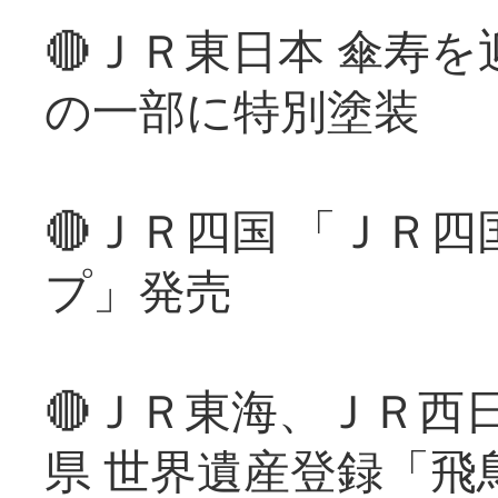
🔴ＪＲ東日本 傘寿
の一部に特別塗装
🔴ＪＲ四国 「ＪＲ
プ」発売
🔴ＪＲ東海、ＪＲ西
県 世界遺産登録「飛