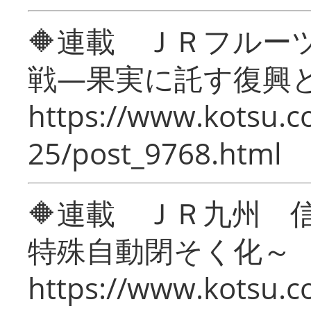
🔶連載 ＪＲフルー
戦―果実に託す復興
https://www.kotsu.c
25/post_9768.html
🔶連載 ＪＲ九州 
特殊自動閉そく化～
https://www.kotsu.c