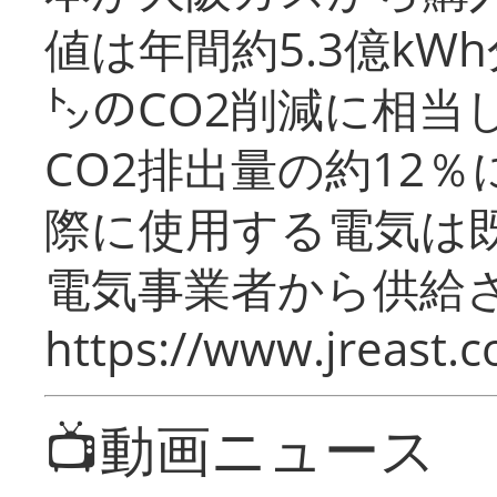
値は年間約5.3億kW
㌧のCO2削減に相当
CO2排出量の約12
際に使用する電気は
電気事業者から供給
https://www.jreast.co
📺動画ニュース