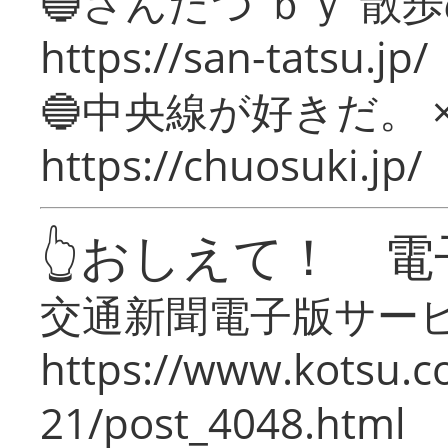
🔵さんたつ ｂｙ 散
https://san-tatsu.jp/
🔵中央線が好きだ。 
https://chuosuki.jp/
👆おしえて！ 電
交通新聞電子版サー
https://www.kotsu.c
21/post_4048.html