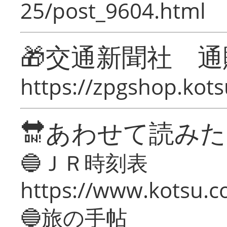
25/post_9604.html
🎁交通新聞社 通
https://zpgshop.kots
🔛あわせて読み
🔵ＪＲ時刻表
https://www.kotsu.co
🔵旅の手帖