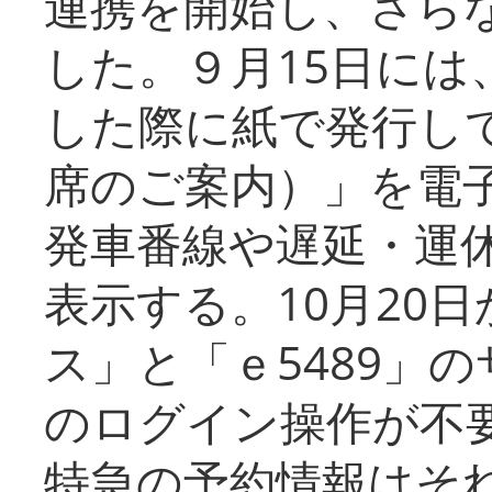
連携を開始し、さら
した。９月15日には
した際に紙で発行し
席のご案内）」を電
発車番線や遅延・運
表示する。10月20
ス」と「ｅ5489」
のログイン操作が不
特急の予約情報はそ