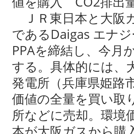
値を購入 CO2排出
ＪＲ東日本と大阪ガ
であるDaigas エ
PPAを締結し、今月
する。具体的には、
発電所（兵庫県姫路
価値の全量を買い取
所などに売却。環境
本が大阪ガスから購