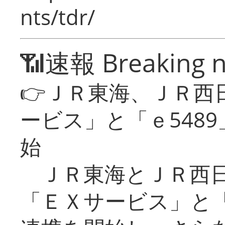
nts/tdr/
📶速報 Breaking 
👉ＪＲ東海、ＪＲ西
ービス」と「ｅ548
始
ＪＲ東海とＪＲ西日
「ＥＸサービス」と「