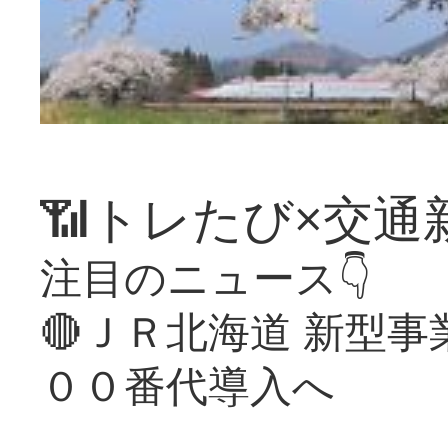
📶トレたび×交通
注目のニュース👇
🔴ＪＲ北海道 新型
００番代導入へ