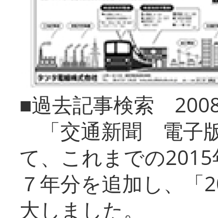
■過去記事検索 20
「交通新聞 電子版
て、これまでの201
７年分を追加し、「2
大しました