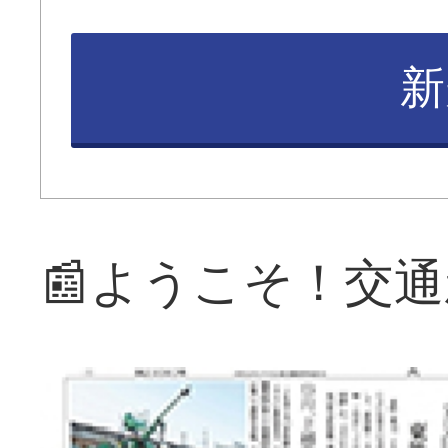
新
📰ようこそ！交