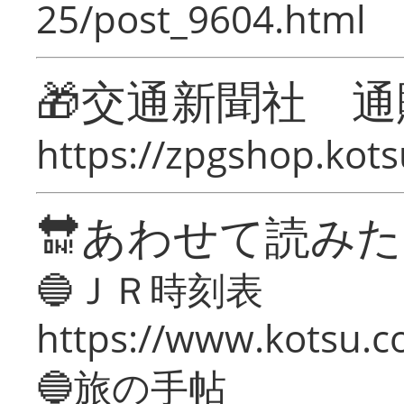
25/post_9604.html
🎁交通新聞社 通
https://zpgshop.kots
🔛あわせて読み
🔵ＪＲ時刻表
https://www.kotsu.co
🔵旅の手帖