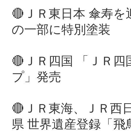
🔴ＪＲ東日本 傘寿
の一部に特別塗装
🔴ＪＲ四国 「ＪＲ
プ」発売
🔴ＪＲ東海、ＪＲ西
県 世界遺産登録「飛