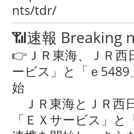
nts/tdr/
📶速報 Breaking 
👉ＪＲ東海、ＪＲ西
ービス」と「ｅ548
始
ＪＲ東海とＪＲ西日
「ＥＸサービス」と「