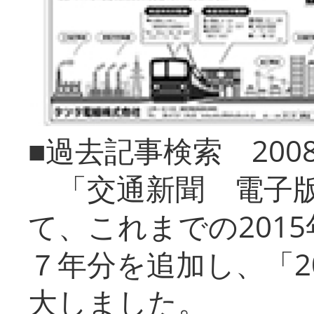
■過去記事検索 20
「交通新聞 電子版
て、これまでの201
７年分を追加し、「2
大しました