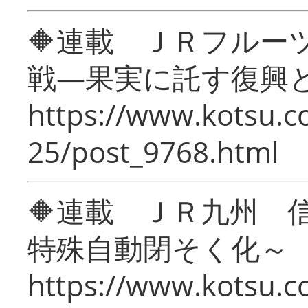
🔶連載 ＪＲフルー
戦―果実に託す復興
https://www.kotsu.c
25/post_9768.html
🔶連載 ＪＲ九州 
特殊自動閉そく化～
https://www.kotsu.c