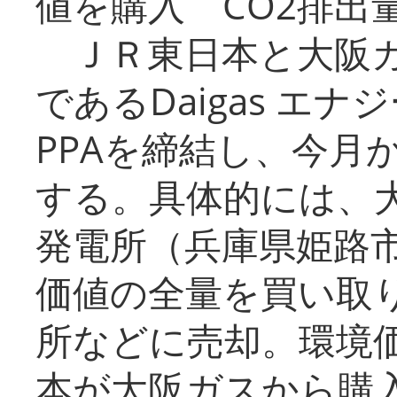
値を購入 CO2排出
ＪＲ東日本と大阪ガ
であるDaigas エ
PPAを締結し、今月
する。具体的には、
発電所（兵庫県姫路
価値の全量を買い取
所などに売却。環境
本が大阪ガスから購