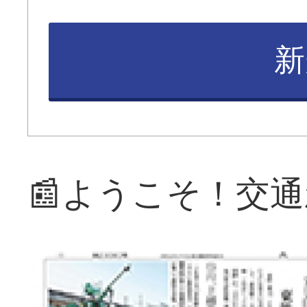
新
📰ようこそ！交