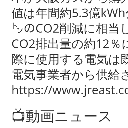
値は年間約5.3億kW
㌧のCO2削減に相当
CO2排出量の約12
際に使用する電気は
電気事業者から供給
https://www.jreast.co
📺動画ニュース