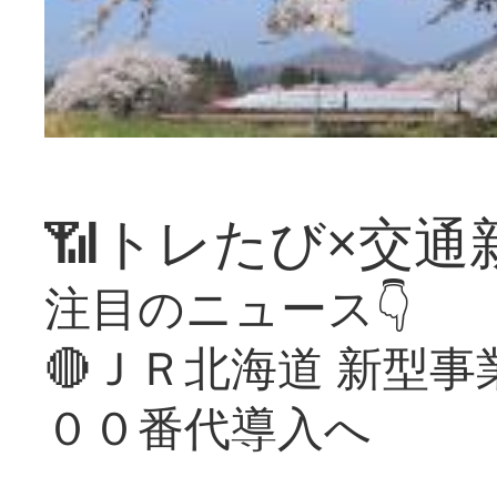
📶トレたび×交通
注目のニュース👇
🔴ＪＲ北海道 新型
００番代導入へ