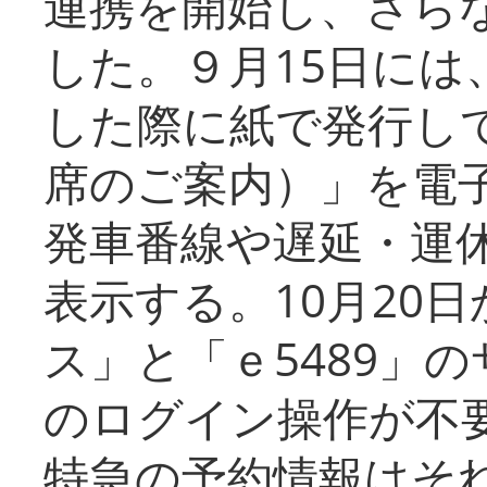
連携を開始し、さら
した。９月15日には
した際に紙で発行し
席のご案内）」を電
発車番線や遅延・運
表示する。10月20
ス」と「ｅ5489」
のログイン操作が不
特急の予約情報はそ