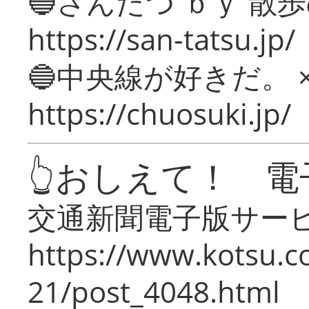
🔵さんたつ ｂｙ 散
https://san-tatsu.jp/
🔵中央線が好きだ。 
https://chuosuki.jp/
👆おしえて！ 電
交通新聞電子版サー
https://www.kotsu.c
21/post_4048.html