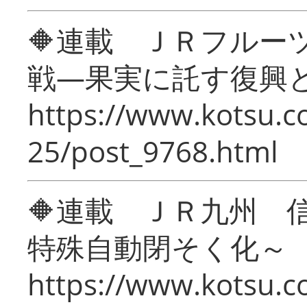
🔶連載 ＪＲフルー
戦―果実に託す復興
https://www.kotsu.c
25/post_9768.html
🔶連載 ＪＲ九州 
特殊自動閉そく化～
https://www.kotsu.c