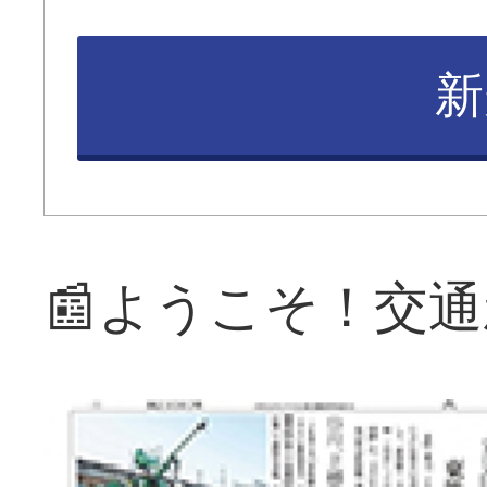
新
📰ようこそ！交