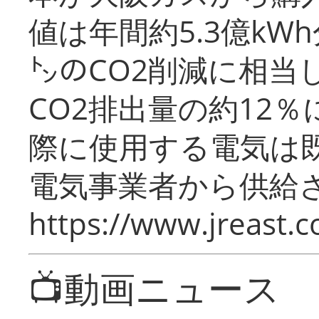
値は年間約5.3億kW
㌧のCO2削減に相当
CO2排出量の約12
際に使用する電気は
電気事業者から供給
https://www.jreast.co
📺動画ニュース