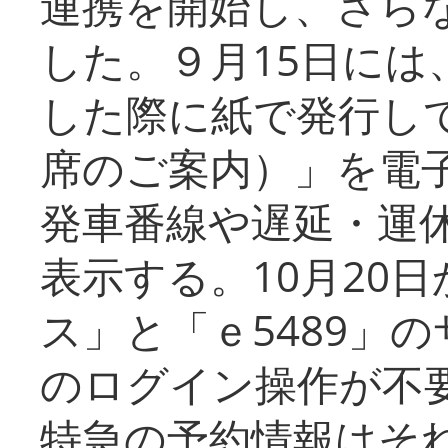
連携を開始し、さら
した。９月15日には
した際に紙で発行し
席のご案内）」を電
発車番線や遅延・運
表示する。10月20
ス」と「ｅ5489」
のログイン操作が不
特急の予約情報はそ