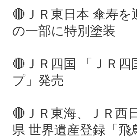
🔴ＪＲ東日本 傘寿
の一部に特別塗装
🔴ＪＲ四国 「ＪＲ
プ」発売
🔴ＪＲ東海、ＪＲ西
県 世界遺産登録「飛