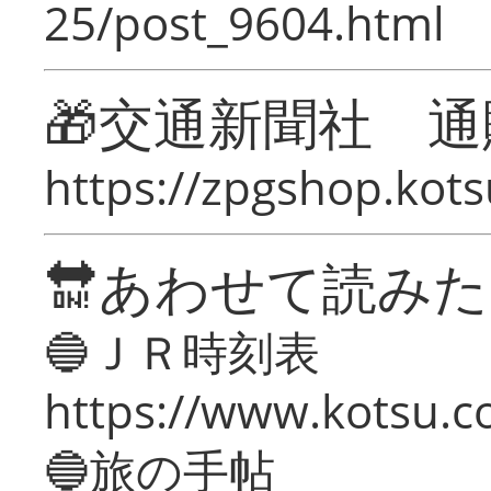
25/post_9604.html
🎁交通新聞社 通
https://zpgshop.kots
🔛あわせて読み
🔵ＪＲ時刻表
https://www.kotsu.co
🔵旅の手帖