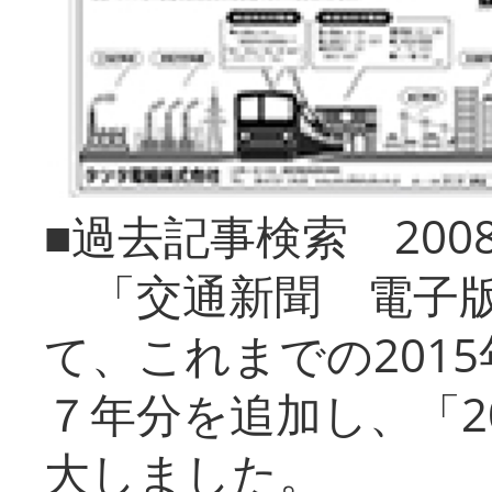
■過去記事検索 20
「交通新聞 電子版
て、これまでの201
７年分を追加し、「2
大しました