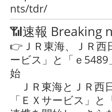
nts/tdr/
📶速報 Breaking 
👉ＪＲ東海、ＪＲ西
ービス」と「ｅ548
始
ＪＲ東海とＪＲ西日
「ＥＸサービス」と「