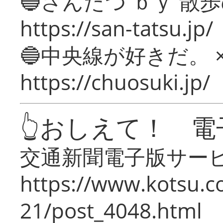
🔵さんたつ ｂｙ 散
https://san-tatsu.jp/
🔵中央線が好きだ。 
https://chuosuki.jp/
👆おしえて！ 電
交通新聞電子版サー
https://www.kotsu.c
21/post_4048.html