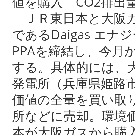
値を購入 CO2排出
ＪＲ東日本と大阪ガ
であるDaigas エ
PPAを締結し、今月
する。具体的には、
発電所（兵庫県姫路
価値の全量を買い取
所などに売却。環境
本が大阪ガスから購