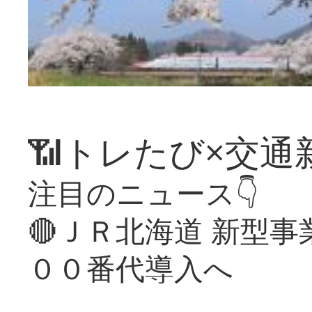
📶トレたび×交通
注目のニュース👇
🔴ＪＲ北海道 新型
００番代導入へ