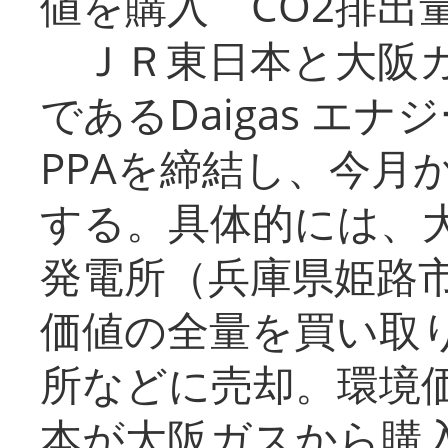
値を購入 CO2排出
ＪＲ東日本と大阪ガ
であるDaigas エ
PPAを締結し、今月
する。具体的には、
発電所（兵庫県姫路
価値の全量を買い取
所などに売却。環境
本が大阪ガスから購