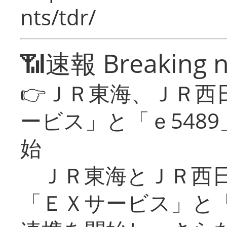
nts/tdr/
📶速報 Breaking 
👉ＪＲ東海、ＪＲ西
ービス」と「ｅ548
始
ＪＲ東海とＪＲ西日
「ＥＸサービス」と「