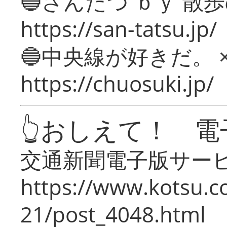
🔵さんたつ ｂｙ 散
https://san-tatsu.jp/
🔵中央線が好きだ。 
https://chuosuki.jp/
👆おしえて！ 電
交通新聞電子版サー
https://www.kotsu.c
21/post_4048.html