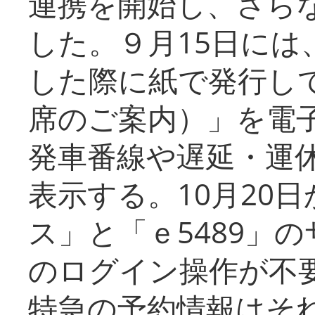
連携を開始し、さら
した。９月15日には
した際に紙で発行し
席のご案内）」を電
発車番線や遅延・運
表示する。10月20
ス」と「ｅ5489」
のログイン操作が不
特急の予約情報はそ