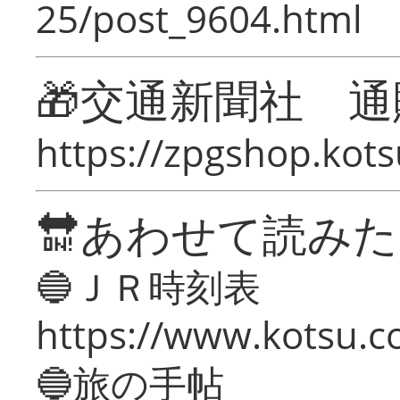
25/post_9604.html
🎁交通新聞社 通
https://zpgshop.kots
🔛あわせて読み
🔵ＪＲ時刻表
https://www.kotsu.co
🔵旅の手帖