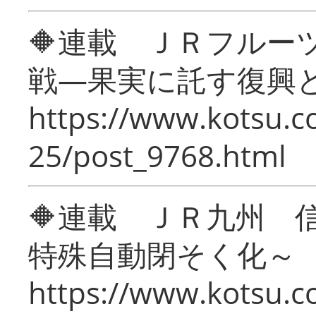
🔶連載 ＪＲフルー
戦―果実に託す復興
https://www.kotsu.c
25/post_9768.html
🔶連載 ＪＲ九州 
特殊自動閉そく化～
https://www.kotsu.c