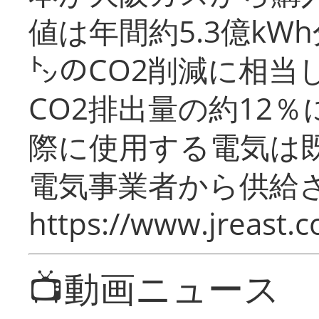
値は年間約5.3億kW
㌧のCO2削減に相当
CO2排出量の約12
際に使用する電気は
電気事業者から供給
https://www.jreast.co
📺動画ニュース