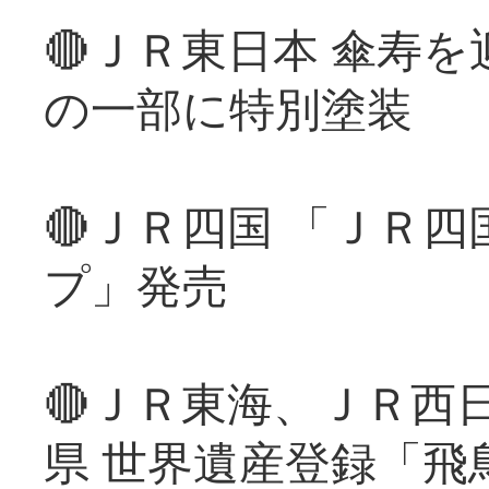
🔴ＪＲ東日本 傘寿
の一部に特別塗装
🔴ＪＲ四国 「ＪＲ
プ」発売
🔴ＪＲ東海、ＪＲ西
県 世界遺産登録「飛