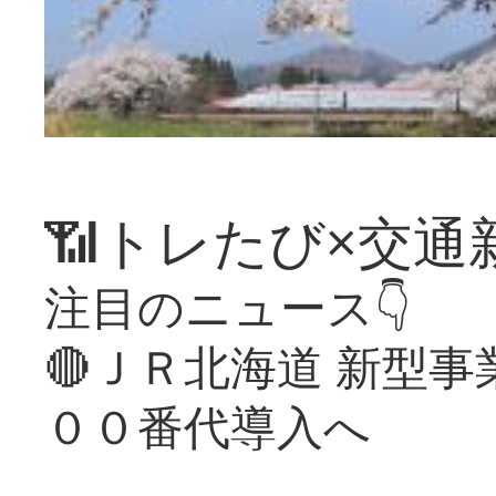
📶トレたび×交通
注目のニュース👇
🔴ＪＲ北海道 新型
００番代導入へ