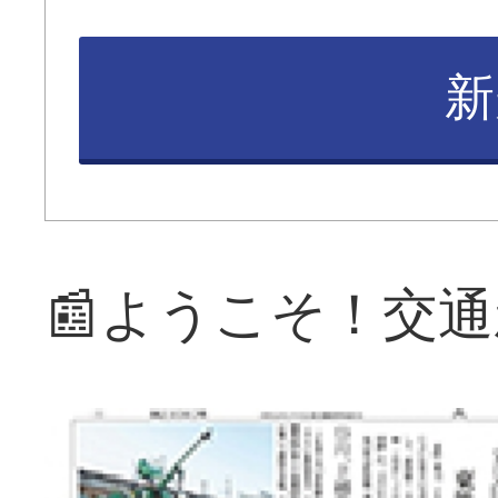
新
📰ようこそ！交