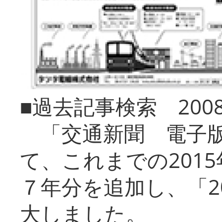
■過去記事検索 20
「交通新聞 電子版
て、これまでの201
７年分を追加し、「2
大しました