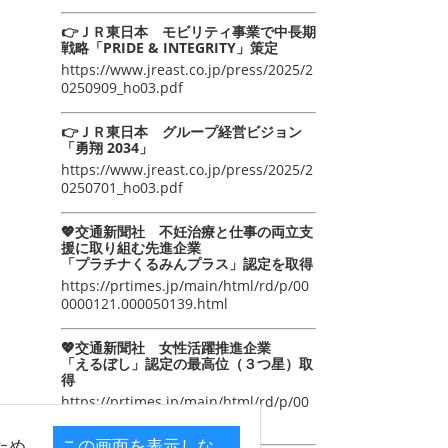
👉ＪＲ東日本 モビリティ事業で中長期
戦略「PRIDE & INTEGRITY」策定
https://www.jreast.co.jp/press/2025/2
0250909_ho03.pdf
👉ＪＲ東日本 グループ経営ビジョン
「勇翔 2034」
https://www.jreast.co.jp/press/2025/2
0250701_ho03.pdf
💖交通新聞社 不妊治療と仕事の両立支
援に取り組む先進企業
「プラチナくるみんプラス」認定を取得
https://prtimes.jp/main/html/rd/p/00
0000121.000050139.html
💖交通新聞社 女性活躍推進企業
「えるぼし」認定の最高位（３つ星）取
得
https://prtimes.jp/main/html/rd/p/00
0000105.000050139.html
ため
この画面を表示しな