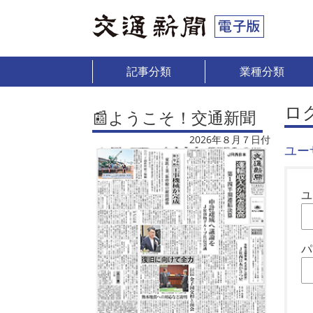
記事分類
業種分類
ロ
📰ようこそ！交通新聞
2026年８月７日付
ユー
ユ
パ