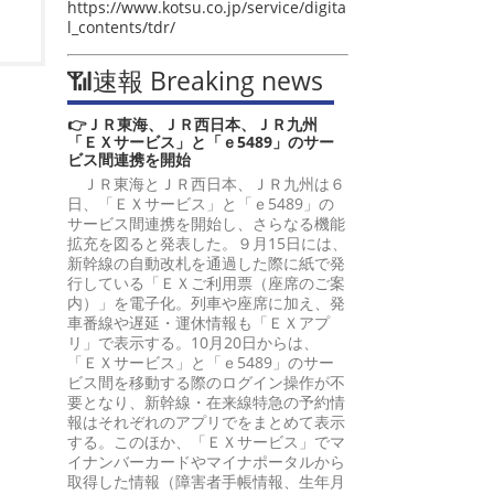
https://www.kotsu.co.jp/service/digita
l_contents/tdr/
📶速報 Breaking news
👉ＪＲ東海、ＪＲ西日本、ＪＲ九州
「ＥＸサービス」と「ｅ5489」のサー
ビス間連携を開始
ＪＲ東海とＪＲ西日本、ＪＲ九州は６
日、「ＥＸサービス」と「ｅ5489」の
サービス間連携を開始し、さらなる機能
拡充を図ると発表した。９月15日には、
新幹線の自動改札を通過した際に紙で発
行している「ＥＸご利用票（座席のご案
内）」を電子化。列車や座席に加え、発
車番線や遅延・運休情報も「ＥＸアプ
リ」で表示する。10月20日からは、
「ＥＸサービス」と「ｅ5489」のサー
ビス間を移動する際のログイン操作が不
要となり、新幹線・在来線特急の予約情
報はそれぞれのアプリでをまとめて表示
する。このほか、「ＥＸサービス」でマ
イナンバーカードやマイナポータルから
取得した情報（障害者手帳情報、生年月