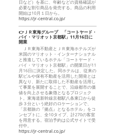
日など）を基に、年齢などの資格確認が
必要な割引商品を発売する。商品の利用
開始は10月１日から。
https://jr-central.co.jp/
👉ＪＲ東海グループ 「コートヤード・
バイ・マリオット京都駅」11月16日に
開業
ＪＲ東海不動産とＪＲ東海ホテルズが
米国のマリオット・インターナショナル
と推進しているホテル「コートヤード・
バイ・マリオット京都駅」の開業日が11
月16日に決定した。同ホテルは、従来の
駅ビルや保有不動産を活用した開発とは
異なり、新たに取得した不動産を活用し
て事業を展開することで、沿線都市の価
値を向上させる象徴となるプロジェク
ト。東海道新幹線京都駅八条東口から徒
歩３分という絶好のロケーションで、
「京都旅の『拠点』となるホテル」をコ
ンセプトに、全10タイプ、計270の客室
を用意する。宿泊予約は公式サイトで受
付中。
https://jr-central.co.jp/