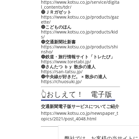
https://www.kotsu.co.jp/service/digita
l_contents/tdr/
🔵ＪＲガゼット
https://www.kotsu.co.jp/products/gaz
ette/
🔵こどものほん
https://www.kotsu.co.jp/products/kid
s/
🔵交通新聞社新書
https://www.kotsu.co.jp/products/shi
nsho/
🔵鉄道・旅行情報サイト「トレたび」
https://www.toretabi.jp/
🔵さんたつ ｂｙ 散歩の達人
https://san-tatsu.jp/
🔵中央線が好きだ。 × 散歩の達人
https://chuosuki.jp/
👆おしえて！ 電子版
交通新聞電子版サービスについてご紹介
https://www.kotsu.co.jp/newspaper_t
opics/2021/post_4048.html
弊社では、お客様の当サイトに