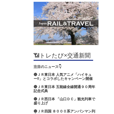
📶トレたび×交通新聞
注目のニュース👇
🔴ＪＲ東日本 人気アニメ「ハイキュ
ー‼」とコラボしたキャンペーン開催
🔴ＪＲ東日本 五能線全線開通９０周年
記念式典
🔴ＪＲ西日本 「山口ＤＣ」観光列車で
盛り上げ
🔴ＪＲ四国 ８０００系アンパンマン列