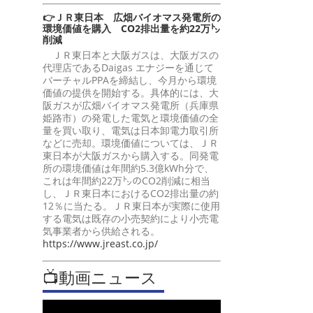
👉ＪＲ東日本 広畑バイオマス発電所の
環境価値を購入 CO2排出量を約22万㌧
削減
ＪＲ東日本と大阪ガスは、大阪ガスの
代理店であるDaigas エナジーを通じて
バーチャルPPAを締結し、今月から環境
価値の提供を開始する。具体的には、大
阪ガスが広畑バイオマス発電所（兵庫県
姫路市）の発電した電気と環境価値の全
量を買い取り、電気は日本卸電力取引所
などに売却。環境価値については、ＪＲ
東日本が大阪ガスから購入する。同発電
所の環境価値は年間約5.3億kWh分で、
これは年間約22万㌧のCO2削減に相当
し、ＪＲ東日本におけるCO2排出量の約
12％に当たる。ＪＲ東日本が実際に使用
する電気は既存の小売契約により小売電
気事業者から供給される。
https://www.jreast.co.jp/
📺動画ニュース