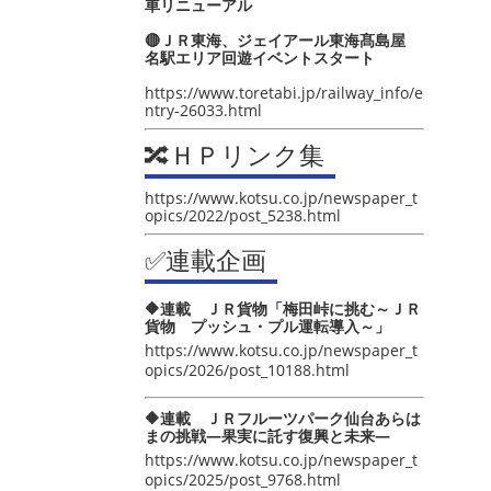
車リニューアル
🔴ＪＲ東海、ジェイアール東海髙島屋
名駅エリア回遊イベントスタート
https://www.toretabi.jp/railway_info/e
ntry-26033.html
🔀ＨＰリンク集
https://www.kotsu.co.jp/newspaper_t
opics/2022/post_5238.html
✅連載企画
🔶連載 ＪＲ貨物「梅田峠に挑む～ＪＲ
貨物 プッシュ・プル運転導入～」
https://www.kotsu.co.jp/newspaper_t
opics/2026/post_10188.html
🔶連載 ＪＲフルーツパーク仙台あらは
まの挑戦―果実に託す復興と未来―
https://www.kotsu.co.jp/newspaper_t
opics/2025/post_9768.html