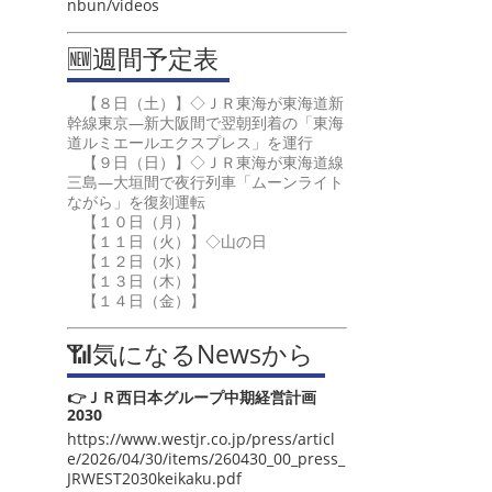
nbun/videos
🆕週間予定表
【８日（土）】◇ＪＲ東海が東海道新
幹線東京―新大阪間で翌朝到着の「東海
道ルミエールエクスプレス」を運行
【９日（日）】◇ＪＲ東海が東海道線
三島―大垣間で夜行列車「ムーンライト
ながら」を復刻運転
【１０日（月）】
【１１日（火）】◇山の日
【１２日（水）】
【１３日（木）】
【１４日（金）】
📶気になるNewsから
👉ＪＲ西日本グループ中期経営計画
2030
https://www.westjr.co.jp/press/articl
e/2026/04/30/items/260430_00_press_
JRWEST2030keikaku.pdf