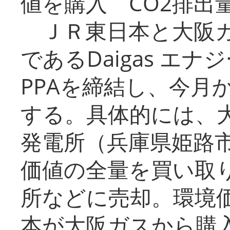
値を購入 CO2排出
ＪＲ東日本と大阪ガ
であるDaigas エ
PPAを締結し、今月
する。具体的には、
発電所（兵庫県姫路
価値の全量を買い取
所などに売却。環境
本が大阪ガスから購