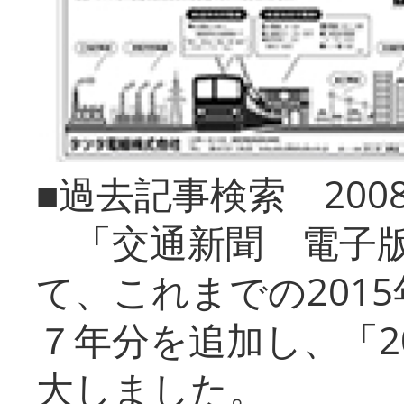
■過去記事検索 20
「交通新聞 電子版
て、これまでの201
７年分を追加し、「2
大しました