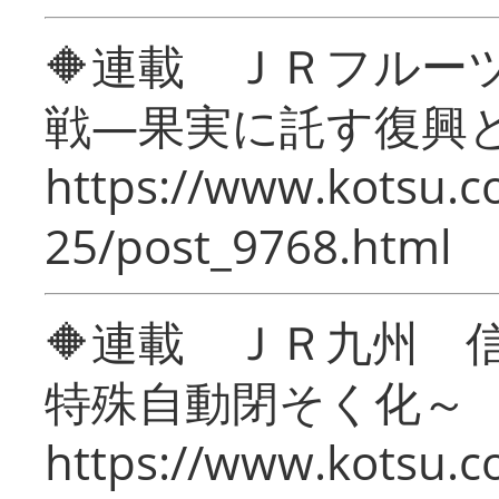
🔶連載 ＪＲフルー
戦―果実に託す復興
https://www.kotsu.c
25/post_9768.html
🔶連載 ＪＲ九州 
特殊自動閉そく化～
https://www.kotsu.c