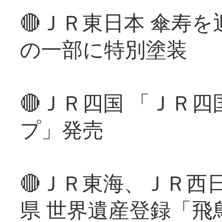
🔴ＪＲ東日本 傘寿
の一部に特別塗装
🔴ＪＲ四国 「ＪＲ
プ」発売
🔴ＪＲ東海、ＪＲ西
県 世界遺産登録「飛