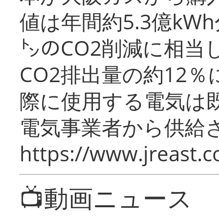
値は年間約5.3億kW
㌧のCO2削減に相当
CO2排出量の約12
際に使用する電気は
電気事業者から供給
https://www.jreast.co
📺動画ニュース