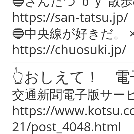
🔵さんたつ ｂｙ 散
https://san-tatsu.jp/
🔵中央線が好きだ。 
https://chuosuki.jp/
👆おしえて！ 電
交通新聞電子版サー
https://www.kotsu.c
21/post_4048.html