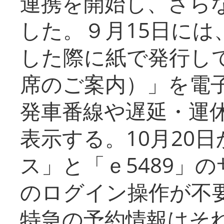
連携を開始し、さら
した。９月15日には
した際に紙で発行し
席のご案内）」を電
発車番線や遅延・運
表示する。10月20
ス」と「ｅ5489」
のログイン操作が不
特急の予約情報はそ