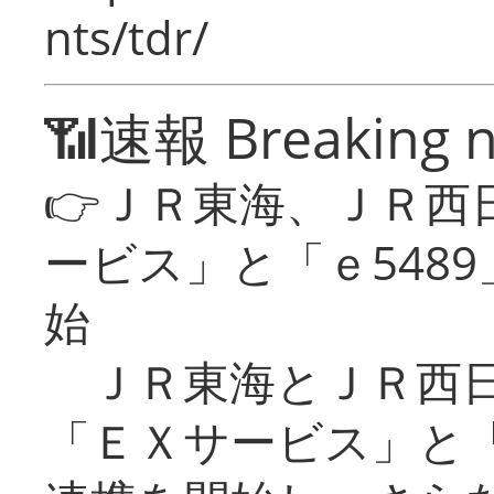
nts/tdr/
📶速報 Breaking 
👉ＪＲ東海、ＪＲ西
ービス」と「ｅ548
始
ＪＲ東海とＪＲ西日
「ＥＸサービス」と「