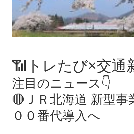
📶トレたび×交通
注目のニュース👇
🔴ＪＲ北海道 新型
００番代導入へ