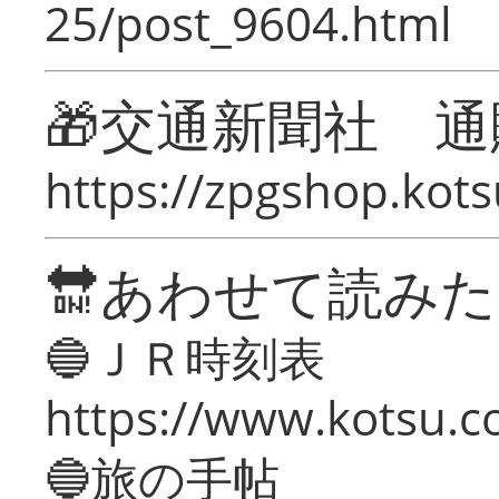
25/post_9604.html
🎁交通新聞社 通
https://zpgshop.kots
🔛あわせて読み
🔵ＪＲ時刻表
https://www.kotsu.co
🔵旅の手帖