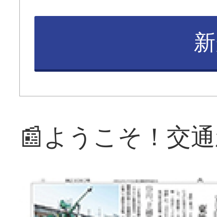
新
📰ようこそ！交