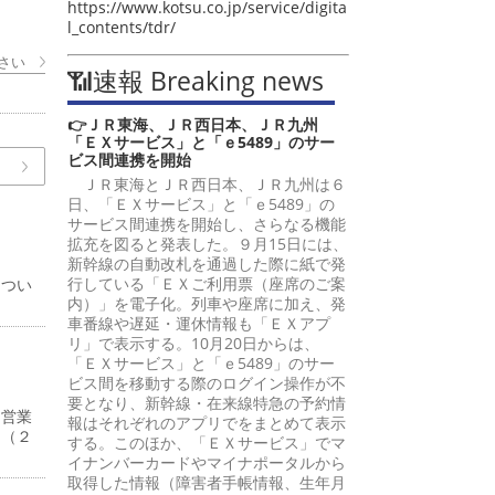
https://www.kotsu.co.jp/service/digita
l_contents/tdr/
さい
📶速報 Breaking news
👉ＪＲ東海、ＪＲ西日本、ＪＲ九州
「ＥＸサービス」と「ｅ5489」のサー
ビス間連携を開始
ＪＲ東海とＪＲ西日本、ＪＲ九州は６
日、「ＥＸサービス」と「ｅ5489」の
サービス間連携を開始し、さらなる機能
拡充を図ると発表した。９月15日には、
新幹線の自動改札を通過した際に紙で発
行している「ＥＸご利用票（座席のご案
につい
内）」を電子化。列車や座席に加え、発
車番線や遅延・運休情報も「ＥＸアプ
リ」で表示する。10月20日からは、
「ＥＸサービス」と「ｅ5489」のサー
ビス間を移動する際のログイン操作が不
要となり、新幹線・在来線特急の予約情
、営業
報はそれぞれのアプリでをまとめて表示
円（２
する。このほか、「ＥＸサービス」でマ
イナンバーカードやマイナポータルから
取得した情報（障害者手帳情報、生年月