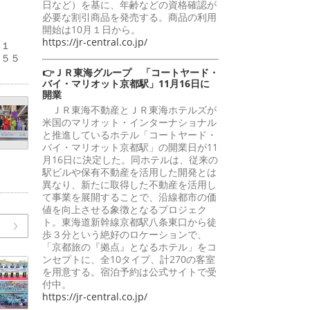
日など）を基に、年齢などの資格確認が
必要な割引商品を発売する。商品の利用
開始は10月１日から。
https://jr-central.co.jp/
比１
２５５
👉ＪＲ東海グループ 「コートヤード・
バイ・マリオット京都駅」11月16日に
開業
ＪＲ東海不動産とＪＲ東海ホテルズが
米国のマリオット・インターナショナル
と推進しているホテル「コートヤード・
バイ・マリオット京都駅」の開業日が11
月16日に決定した。同ホテルは、従来の
駅ビルや保有不動産を活用した開発とは
異なり、新たに取得した不動産を活用し
て事業を展開することで、沿線都市の価
値を向上させる象徴となるプロジェク
ト。東海道新幹線京都駅八条東口から徒
歩３分という絶好のロケーションで、
「京都旅の『拠点』となるホテル」をコ
ンセプトに、全10タイプ、計270の客室
を用意する。宿泊予約は公式サイトで受
付中。
https://jr-central.co.jp/