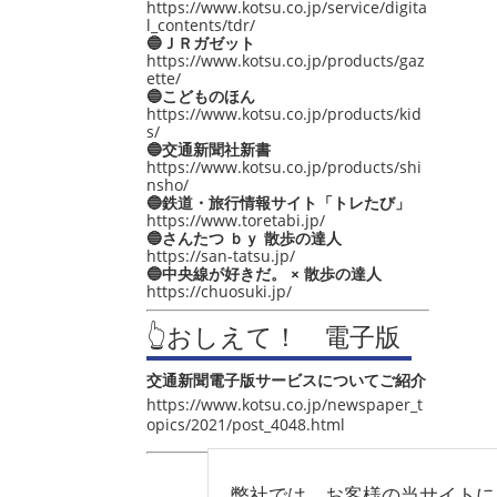
https://www.kotsu.co.jp/service/digita
l_contents/tdr/
🔵ＪＲガゼット
https://www.kotsu.co.jp/products/gaz
ette/
🔵こどものほん
https://www.kotsu.co.jp/products/kid
s/
🔵交通新聞社新書
https://www.kotsu.co.jp/products/shi
nsho/
🔵鉄道・旅行情報サイト「トレたび」
https://www.toretabi.jp/
🔵さんたつ ｂｙ 散歩の達人
https://san-tatsu.jp/
🔵中央線が好きだ。 × 散歩の達人
https://chuosuki.jp/
👆おしえて！ 電子版
交通新聞電子版サービスについてご紹介
https://www.kotsu.co.jp/newspaper_t
opics/2021/post_4048.html
弊社では、お客様の当サイトに