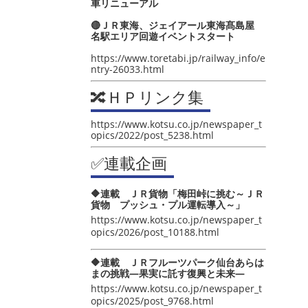
車リニューアル
🔴ＪＲ東海、ジェイアール東海髙島屋
名駅エリア回遊イベントスタート
https://www.toretabi.jp/railway_info/e
ntry-26033.html
🔀ＨＰリンク集
https://www.kotsu.co.jp/newspaper_t
opics/2022/post_5238.html
✅連載企画
🔶連載 ＪＲ貨物「梅田峠に挑む～ＪＲ
貨物 プッシュ・プル運転導入～」
https://www.kotsu.co.jp/newspaper_t
opics/2026/post_10188.html
🔶連載 ＪＲフルーツパーク仙台あらは
まの挑戦―果実に託す復興と未来―
https://www.kotsu.co.jp/newspaper_t
opics/2025/post_9768.html