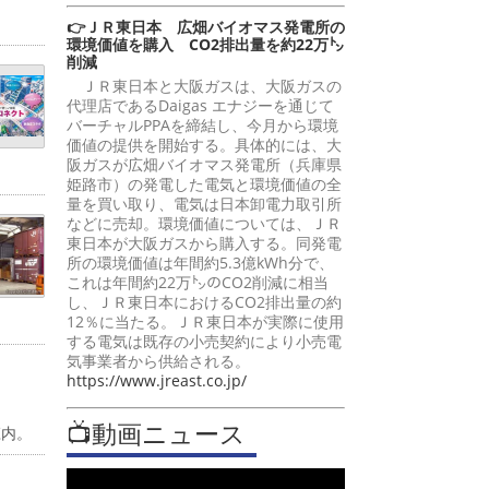
👉ＪＲ東日本 広畑バイオマス発電所の
環境価値を購入 CO2排出量を約22万㌧
削減
ＪＲ東日本と大阪ガスは、大阪ガスの
代理店であるDaigas エナジーを通じて
バーチャルPPAを締結し、今月から環境
価値の提供を開始する。具体的には、大
阪ガスが広畑バイオマス発電所（兵庫県
姫路市）の発電した電気と環境価値の全
量を買い取り、電気は日本卸電力取引所
などに売却。環境価値については、ＪＲ
東日本が大阪ガスから購入する。同発電
所の環境価値は年間約5.3億kWh分で、
これは年間約22万㌧のCO2削減に相当
し、ＪＲ東日本におけるCO2排出量の約
12％に当たる。ＪＲ東日本が実際に使用
する電気は既存の小売契約により小売電
気事業者から供給される。
https://www.jreast.co.jp/
📺動画ニュース
庄内。