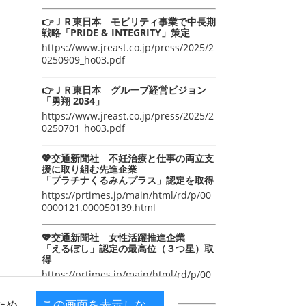
👉ＪＲ東日本 モビリティ事業で中長期
戦略「PRIDE & INTEGRITY」策定
https://www.jreast.co.jp/press/2025/2
0250909_ho03.pdf
👉ＪＲ東日本 グループ経営ビジョン
「勇翔 2034」
https://www.jreast.co.jp/press/2025/2
0250701_ho03.pdf
💖交通新聞社 不妊治療と仕事の両立支
援に取り組む先進企業
「プラチナくるみんプラス」認定を取得
https://prtimes.jp/main/html/rd/p/00
0000121.000050139.html
💖交通新聞社 女性活躍推進企業
「えるぼし」認定の最高位（３つ星）取
得
https://prtimes.jp/main/html/rd/p/00
0000105.000050139.html
ため
この画面を表示しな