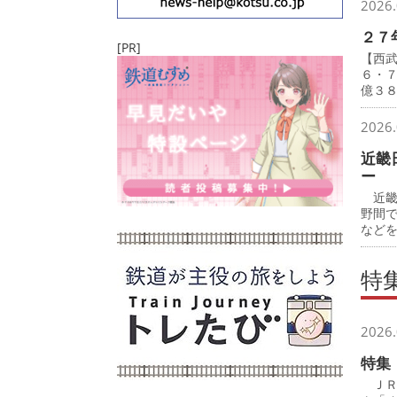
2026.
２７
[PR]
【西
６・
億３
2026.
近畿
ー
近畿
野間
など
特
2026.
特集
ＪＲ