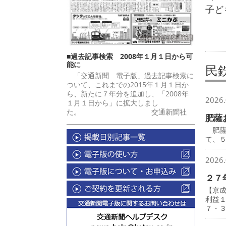
子ど
■過去記事検索 2008年１月１日から可
能に
民
「交通新聞 電子版」過去記事検索に
ついて、これまでの2015年１月１日か
ら、新たに７年分を追加し、「2008年
2026.
１月１日から」に拡大しまし
た。 交通新聞社
肥薩
肥薩
て、
2026.
２７
【京
利益
７・