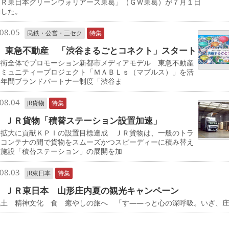
ＪＲ東日本グリーンウォリアーズ東葛」（ＧＷ東葛）が７月１日
動した。
08.05
民鉄・公営・三セク
特集
 東急不動産 「渋谷まるごとコネクト」スタート
の街全体でプロモーション新都市メディアモデル 東急不動産
コミュニティープロジェクト「ＭＡＢＬｓ（マブルス）」を活
た年間ブランドパートナー制度「渋谷ま
08.04
JR貨物
特集
 ＪＲ貨物「積替ステーション設置加速」
量拡大に貢献ＫＰＩの設置目標達成 ＪＲ貨物は、一般のトラ
とコンテナの間で貨物をスムーズかつスピーディーに積み替え
る施設「積替ステーション」の展開を加
08.03
JR東日本
特集
 ＪＲ東日本 山形庄内夏の観光キャンペーン
風土 精神文化 食 癒やしの旅へ 「す――っと心の深呼吸。いざ、