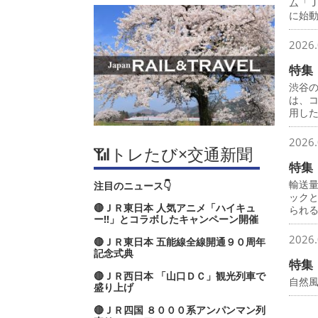
ム「
に始
2026.
特集
渋谷
は、
用し
2026.
📶トレたび×交通新聞
特集
輸送
注目のニュース👇
ック
🔴ＪＲ東日本 人気アニメ「ハイキュ
られ
ー‼」とコラボしたキャンペーン開催
2026.
🔴ＪＲ東日本 五能線全線開通９０周年
記念式典
特集
🔴ＪＲ西日本 「山口ＤＣ」観光列車で
自然
盛り上げ
🔴ＪＲ四国 ８０００系アンパンマン列