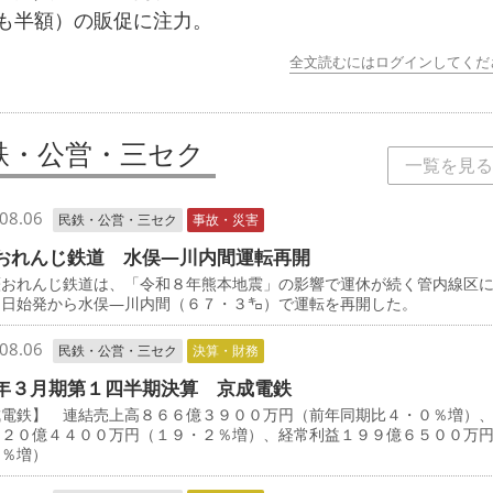
も半額）の販促に注力。
全文読むにはログインしてくだ
鉄・公営・三セク
一覧を見る
08.06
民鉄・公営・三セク
事故・災害
おれんじ鉄道 水俣―川内間運転再開
おれんじ鉄道は、「令和８年熊本地震」の影響で運休が続く管内線区
５日始発から水俣―川内間（６７・３㌔）で運転を再開した。
08.06
民鉄・公営・三セク
決算・財務
年３月期第１四半期決算 京成電鉄
成電鉄】 連結売上高８６６億３９００万円（前年同期比４・０％増）
１２０億４４００万円（１９・２％増）、経常利益１９９億６５００万
３％増）