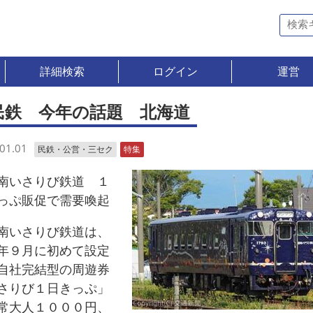
詳細検索
ログイン
運営
民鉄 今年の話題 北海道
01.01
民鉄・公営・三セク
特集
いさりび鉄道 １
っぷ販促で需要喚起
いさりび鉄道は、
年９月に初めて設定
自社完結型の周遊券
さりび１日きっぷ」
常大人１０００円、