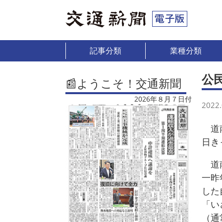
記事分類
業種分類
公
📰ようこそ！交通新聞
2026年８月７日付
2022.
道南
日き
道南
一昨
した
「い
（通