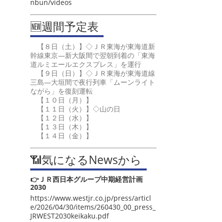
nbun/videos
🆕週間予定表
【８日（土）】◇ＪＲ東海が東海道新
幹線東京―新大阪間で翌朝到着の「東海
道ルミエールエクスプレス」を運行
【９日（日）】◇ＪＲ東海が東海道線
三島―大垣間で夜行列車「ムーンライト
ながら」を復刻運転
【１０日（月）】
【１１日（火）】◇山の日
【１２日（水）】
【１３日（木）】
【１４日（金）】
📶気になるNewsから
👉ＪＲ西日本グループ中期経営計画
2030
https://www.westjr.co.jp/press/articl
e/2026/04/30/items/260430_00_press_
JRWEST2030keikaku.pdf