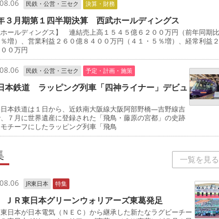
08.06
民鉄・公営・三セク
決算・財務
年３月期第１四半期決算 西武ホールディングス
武ホールディングス】 連結売上高１５４５億６２００万円（前年同期
７％増）、営業利益２６０億８４００万円（４１・５％増）、経常利益
８００万円
08.06
民鉄・公営・三セク
予定・計画・施策
日本鉄道 ラッピング列車「四神ライナー」デビュ
日本鉄道は１日から、近鉄南大阪線大阪阿部野橋―吉野線吉
で、７月に世界遺産に登録された「飛鳥・藤原の宮都」の史跡
をモチーフにしたラッピング列車「飛鳥
集
一覧を見る
08.06
JR東日本
特集
 ＪＲ東日本グリーンウォリアーズ東葛発足
東日本が日本電気（ＮＥＣ）から継承した新たなラグビーチー