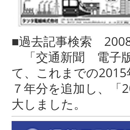
■過去記事検索 20
「交通新聞 電子版
て、これまでの201
７年分を追加し、「2
大しました