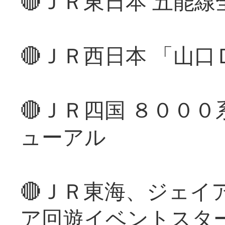
🔴ＪＲ東日本 五能
🔴ＪＲ西日本 「山
🔴ＪＲ四国 ８００
ューアル
🔴ＪＲ東海、ジェイ
ア回遊イベントスタ