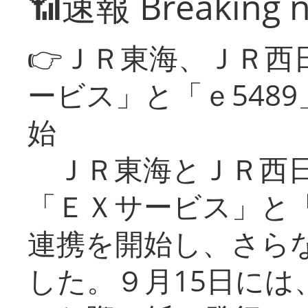
📶速報 Breaking 
👉ＪＲ東海、ＪＲ西
ービス」と「ｅ548
始
ＪＲ東海とＪＲ西日
「ＥＸサービス」と「
連携を開始し、さら
した。９月15日には