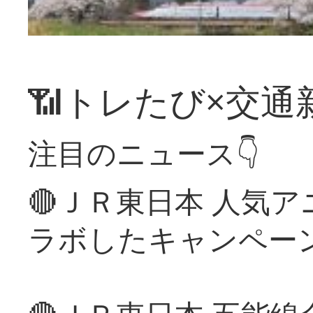
📶トレたび×交通
注目のニュース👇
🔴ＪＲ東日本 人気
ラボしたキャンペー