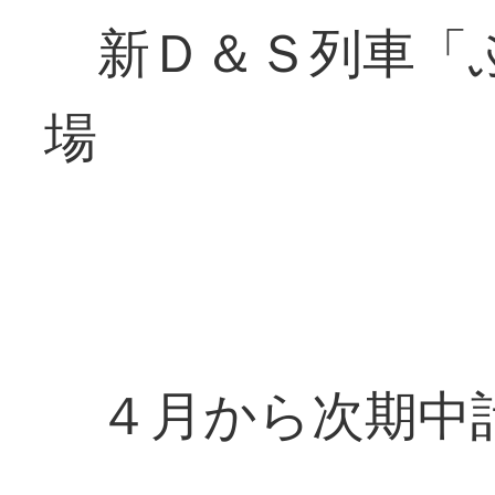
新Ｄ＆Ｓ列車「ふ
場
４月から次期中