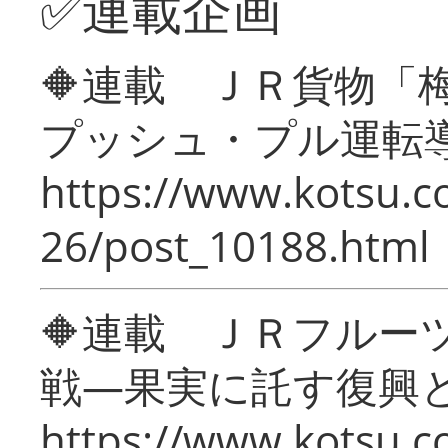
✅連載企画
🔶連載 ＪＲ貨物
プッシュ・プル運転
https://www.kotsu.c
26/post_10188.html
🔶連載 ＪＲフルー
戦―果実に託す復興
https://www.kotsu.c